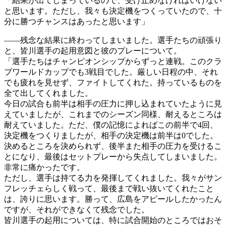
「結果が出てしまっているので、受け止めなければいけない
と思います。ただし、我々も決定機をつくっていたので、十
分に勝つチャンスはあったと思います」
――残念な結果に終わってしまいました。選手たちの頑張り
と、皆川選手の起用意図と彼のプレーについて。
「選手たちはチャンピオンシップからずっと連戦。このクラ
ブワールドカップでも3戦目でした。厳しい日程の中、それ
でも疲れを見せず、ファイトしてくれた。持っているものを
全て出してくれました。
今日の試合も前半は相手の圧力に押し込まれていたように見
えていましたが、これまでのシーズン同様、耐えるところは
耐えていました。ただ、僕の記憶によればこの前半で4回、
決定機をつくりましたが、相手の決定機は前半は0でした。
決めるところを決められず、後半また相手の圧力を受けるこ
とになり、最後はセットプレーから失点してしまいました。
非常に痛かったです。
ただし、選手は持てる力を発揮してくれました。我々がサン
フレッチェらしく戦って、最後まで戦い抜いてくれたこと
は、誇りに思います。勝って、広島をアピールしたかったん
ですが、それができなくて残念でした。
皆川選手の起用については、特に試合開始のところではおそ