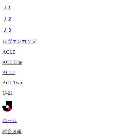
Ｊ１
Ｊ２
Ｊ３
ルヴァンカップ
ACLE
ACL Elite
ACL2
ACL Two
U-21
ホーム
試合速報