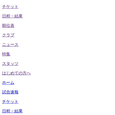
チケット
日程・結果
順位表
クラブ
ニュース
特集
スタッツ
はじめての方へ
ホーム
試合速報
チケット
日程・結果