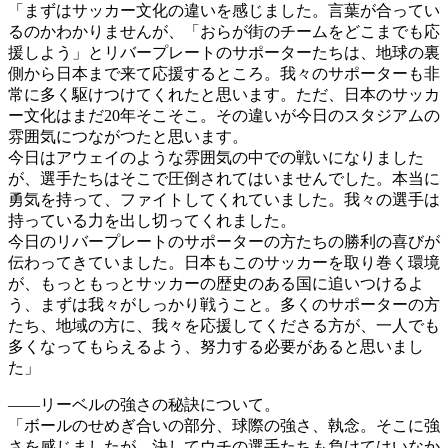
「まずはサッカー文化の違いを感じました。言葉が合ってい
るのかわかりませんが、「おらが街のチームをどこまでも応
援しよう」とリバープレートのサポーターたちは、地球の裏
側から日本まで来て応援するところ。我々のサポーターも非
常に多く駆けつけてくれたと思います。ただ、日本のサッカ
ー文化はまだ20年そこそこ。その違いが今日のスタジアムの
雰囲気につながつたと思います。
今日はアウェイのような雰囲気の中での戦いになりました
が、選手たちはそこで圧倒されてはいませんでした。本当に
勇気を持って、ファイトしてくれていました。我々の選手は
持っている力を出し切ってくれました。
今日のリバープレートのサポーターの方たちの勝利の喜びが
伝わってきていました。日本もこのサッカーを取り巻く環境
が、もっともっとサッカーの歴史のある国に追いつけるよ
う、まずは我々がしっかり戦うこと。多くのサポーターの方
たち、地域の方に、我々を応援してくださる方が、一人でも
多くなってもらえるよう、努力する必要があると思いまし
た」
――リーベルの強さの秘訣について。
「ボールのせめぎ合いの部分、球際の強さ、執念。そこに強
さを感じましたが、決してウチの選手たちも負けてはいなか