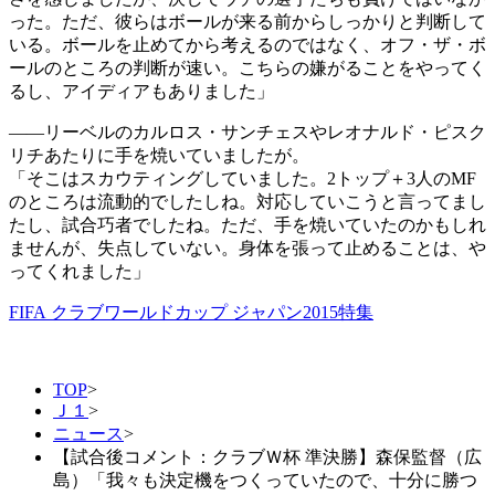
った。ただ、彼らはボールが来る前からしっかりと判断して
いる。ボールを止めてから考えるのではなく、オフ・ザ・ボ
ールのところの判断が速い。こちらの嫌がることをやってく
るし、アイディアもありました」
――リーベルのカルロス・サンチェスやレオナルド・ピスク
リチあたりに手を焼いていましたが。
「そこはスカウティングしていました。2トップ＋3人のMF
のところは流動的でしたしね。対応していこうと言ってまし
たし、試合巧者でしたね。ただ、手を焼いていたのかもしれ
ませんが、失点していない。身体を張って止めることは、や
ってくれました」
FIFA クラブワールドカップ ジャパン2015特集
TOP
>
Ｊ１
>
ニュース
>
【試合後コメント：クラブＷ杯 準決勝】森保監督（広
島）「我々も決定機をつくっていたので、十分に勝つ