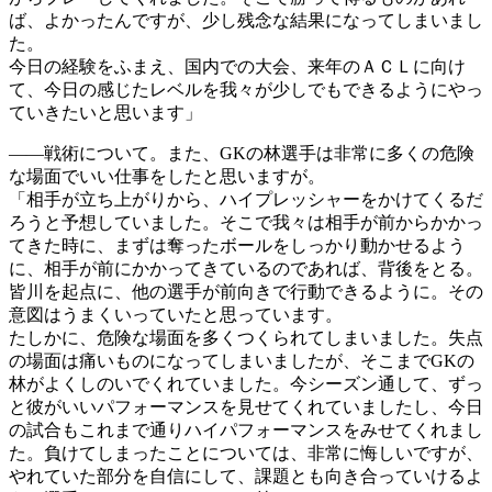
ば、よかったんですが、少し残念な結果になってしまいまし
た。
今日の経験をふまえ、国内での大会、来年のＡＣＬに向け
て、今日の感じたレベルを我々が少しでもできるようにやっ
ていきたいと思います」
――戦術について。また、GKの林選手は非常に多くの危険
な場面でいい仕事をしたと思いますが。
「相手が立ち上がりから、ハイプレッシャーをかけてくるだ
ろうと予想していました。そこで我々は相手が前からかかっ
てきた時に、まずは奪ったボールをしっかり動かせるよう
に、相手が前にかかってきているのであれば、背後をとる。
皆川を起点に、他の選手が前向きで行動できるように。その
意図はうまくいっていたと思っています。
たしかに、危険な場面を多くつくられてしまいました。失点
の場面は痛いものになってしまいましたが、そこまでGKの
林がよくしのいでくれていました。今シーズン通して、ずっ
と彼がいいパフォーマンスを見せてくれていましたし、今日
の試合もこれまで通りハイパフォーマンスをみせてくれまし
た。負けてしまったことについては、非常に悔しいですが、
やれていた部分を自信にして、課題とも向き合っていけるよ