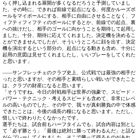
らく押し込まれる展開が多くなるだろうと予測していまし
た。その時に、できれば前線で起点になる、何度かルーズボ
ールをマイボールにする、相手に自由にさせることなく、フ
ィフティフィフティのボールにするとか、前線での起点、裏
への抜けだし、相手のゴールに向かうことを期待して起用し
ました。十分、期待に応えてくれました。決定機を決めるこ
とができませんでしたが、そういうところに顔を出す、決定
機を演出するという部分の、起点になる動きも含め、十分に
起用の意図は見せてくれましたし、いいプレーをしてくれた
と思います」
――サンフレッチェのクラブ史上、公式戦では最強の相手だ
ったと思いますが、その相手と素晴らしい戦いができたこと
は、クラブの財産になると思います。
「そうですね。今日の対戦相手は世界の強豪で、スピード・
パワー・テクニック・考えるスピードも含めて、非常にレベ
ルの高いものでした。その中で、我々が真剣勝負の中で体感
できたことは、今後の成長の糧になると思います。ただし、
惜しいで終わりたくなかったです。
選手たちは、試合前もハーフタイムでも、試合内容は別とし
て「必ず勝とう」「最後は絶対に勝って終わるんだ」と話な
がらプレーしてくれました。そこで勝って得るものがあれ