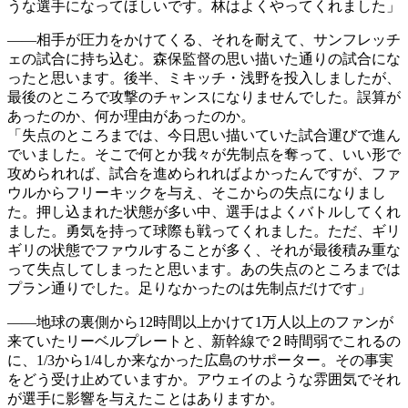
うな選手になってほしいです。林はよくやってくれました」
――相手が圧力をかけてくる、それを耐えて、サンフレッチ
ェの試合に持ち込む。森保監督の思い描いた通りの試合にな
ったと思います。後半、ミキッチ・浅野を投入しましたが、
最後のところで攻撃のチャンスになりませんでした。誤算が
あったのか、何か理由があったのか。
「失点のところまでは、今日思い描いていた試合運びで進ん
でいました。そこで何とか我々が先制点を奪って、いい形で
攻められれば、試合を進められればよかったんですが、ファ
ウルからフリーキックを与え、そこからの失点になりまし
た。押し込まれた状態が多い中、選手はよくバトルしてくれ
ました。勇気を持って球際も戦ってくれました。ただ、ギリ
ギリの状態でファウルすることが多く、それが最後積み重な
って失点してしまったと思います。あの失点のところまでは
プラン通りでした。足りなかったのは先制点だけです」
――地球の裏側から12時間以上かけて1万人以上のファンが
来ていたリーベルプレートと、新幹線で２時間弱でこれるの
に、1/3から1/4しか来なかった広島のサポーター。その事実
をどう受け止めていますか。アウェイのような雰囲気でそれ
が選手に影響を与えたことはありますか。