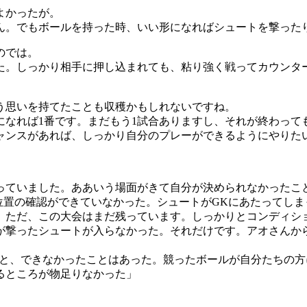
よかったが。
ん。でもボールを持った時、いい形になればシュートを撃った
のでは。
た。しっかり相手に押し込まれても、粘り強く戦ってカウンタ
う思いを持てたことも収穫かもしれないですね。
になれば1番です。まだもう1試合ありますし、それが終わって
ャンスがあれば、しっかり自分のプレーができるようにやりた
かっていました。ああいう場面がきて自分が決められなかったこ
位置の確認ができていなかった。シュートがGKにあたってし
。ただ、この大会はまだ残っています。しっかりとコンディシ
が撃ったシュートが入らなかった。それだけです。アオさんか
と、できなかったことはあった。競ったボールが自分たちの方
るところが物足りなかった」