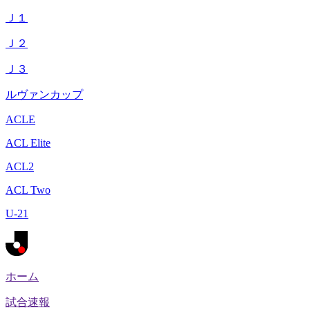
Ｊ１
Ｊ２
Ｊ３
ルヴァンカップ
ACLE
ACL Elite
ACL2
ACL Two
U-21
ホーム
試合速報