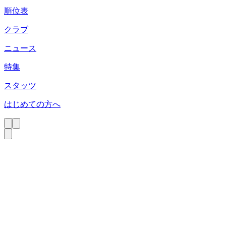
順位表
クラブ
ニュース
特集
スタッツ
はじめての方へ