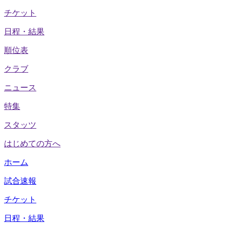
チケット
日程・結果
順位表
クラブ
ニュース
特集
スタッツ
はじめての方へ
ホーム
試合速報
チケット
日程・結果