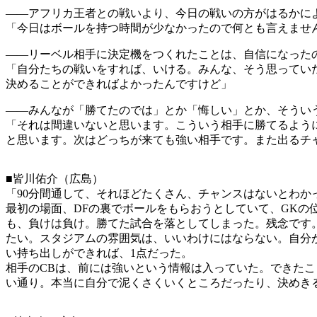
――アフリカ王者との戦いより、今日の戦いの方がはるかに
「今日はボールを持つ時間が少なかったので何とも言えませ
――リーベル相手に決定機をつくれたことは、自信になった
「自分たちの戦いをすれば、いける。みんな、そう思ってい
決めることができればよかったんですけど」
――みんなが「勝てたのでは」とか「悔しい」とか、そうい
「それは間違いないと思います。こういう相手に勝てるよう
と思います。次はどっちが来ても強い相手です。また出るチ
■皆川佑介（広島）
「90分間通して、それほどたくさん、チャンスはないとわ
最初の場面、DFの裏でボールをもらおうとしていて、GKの
も、負けは負け。勝てた試合を落としてしまった。残念です
たい。スタジアムの雰囲気は、いいわけにはならない。自分
い持ち出しができれば、1点だった。
相手のCBは、前には強いという情報は入っていた。できたこ
い通り。本当に自分で泥くさくいくところだったり、決めき