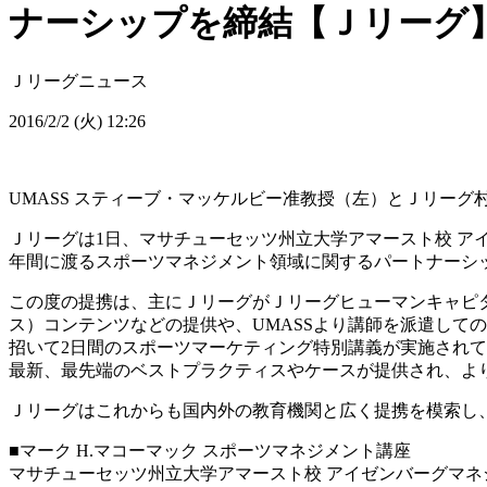
ナーシップを締結【Ｊリーグ
Ｊリーグニュース
2016/2/2 (火) 12:26
UMASS スティーブ・マッケルビー准教授（左）とＪリーグ
Ｊリーグは1日、マサチューセッツ州立大学アマースト校 アイ
年間に渡るスポーツマネジメント領域に関するパートナーシ
この度の提携は、主にＪリーグがＪリーグヒューマンキャピ
ス）コンテンツなどの提供や、UMASSより講師を派遣しての
招いて2日間のスポーツマーケティング特別講義が実施されて
最新、最先端のベストプラクティスやケースが提供され、よ
Ｊリーグはこれからも国内外の教育機関と広く提携を模索し
■マーク H.マコーマック スポーツマネジメント講座
マサチューセッツ州立大学アマースト校 アイゼンバーグマネ