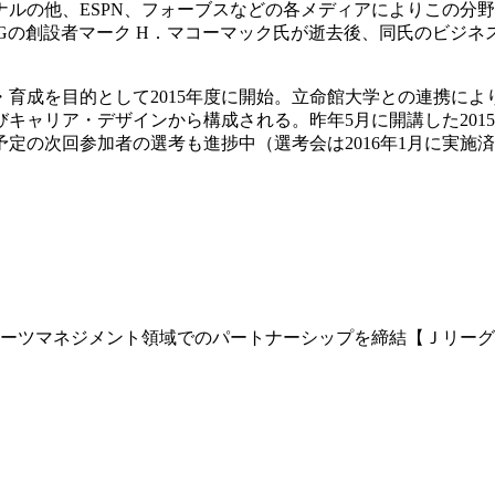
ルの他、ESPN、フォーブスなどの各メディアによりこの分
Gの創設者マーク H．マコーマック氏が逝去後、同氏のビジネ
育成を目的として2015年度に開始。立命館大学との連携によ
キャリア・デザインから構成される。昨年5月に開講した2015
校予定の次回参加者の選考も進捗中（選考会は2016年1月に実施
ーツマネジメント領域でのパートナーシップを締結【Ｊリーグ