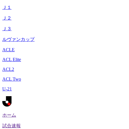
Ｊ１
Ｊ２
Ｊ３
ルヴァンカップ
ACLE
ACL Elite
ACL2
ACL Two
U-21
ホーム
試合速報