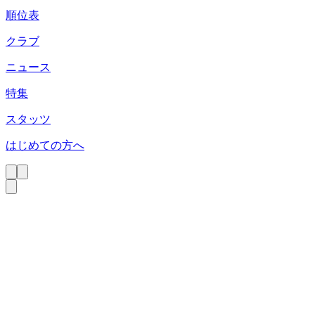
順位表
クラブ
ニュース
特集
スタッツ
はじめての方へ