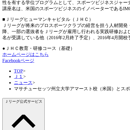
性を有する学位プログラムとして、スポーツビジネスジャーナ
講座名は、米国のスポーツビジネスのイノベーターであるIM
■Ｊリーグヒューマンキャピタル（ＪＨＣ）
Ｊリーグが将来のプロスポーツクラブの経営を担う人材開発・
降、一部の選抜者をＪリーグが雇用し行われる実践研修および
名が受講している他（2016年2月終了予定）、2016年4月開
●ＪＨＣ教育・研修コース（基礎）
ホームページはこちら
Facebookページ
TOP
>
Ｊ１
>
ニュース
>
マサチューセッツ州立大学アマースト校（米国）とスポ
Ｊリーグ公式サービス