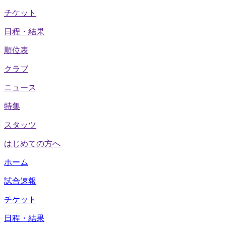
チケット
日程・結果
順位表
クラブ
ニュース
特集
スタッツ
はじめての方へ
ホーム
試合速報
チケット
日程・結果