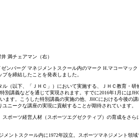
】
村井 満チェアマン（右）
ゼンバーグ マネジメントスクール内のマーク H.マコーマック
ップを締結したことを発表しました。
タル（以下、「ＪＨＣ」）において実施する、ＪＨＣ教育・研
特別講義などを通じて実現されます。すでに2016年1月にはJH
います。こうした特別講義の実施の他、JHCにおける今後の講
りユニークな講座の実現に貢献することが期待されています。
、スポーツ経営人材（スポーツエグゼクティブ）の育成をさら
ジメントスクール内に1972年設立。スポーツマネジメント領