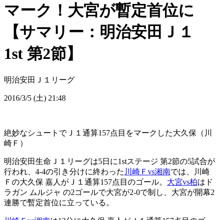
マーク！大宮が暫定首位に
【サマリー：明治安田Ｊ１
1st 第2節】
明治安田Ｊ１リーグ
2016/3/5 (土) 21:48
絶妙なシュートでＪ１通算157点目をマークした大久保（川
崎Ｆ）
明治安田生命Ｊ１リーグは5日に1stステージ 第2節の5試合が
行われ、4-4の引き分けに終わった
川崎Ｆvs湘南
では、川崎
Ｆの大久保 嘉人がＪ１通算157点目のゴール。
大宮vs柏
はド
ラガン ムルジャ の2ゴールで大宮が2-0で制し、大宮が開幕2
連勝で暫定首位に立っている。