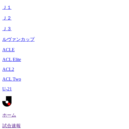
Ｊ１
Ｊ２
Ｊ３
ルヴァンカップ
ACLE
ACL Elite
ACL2
ACL Two
U-21
ホーム
試合速報