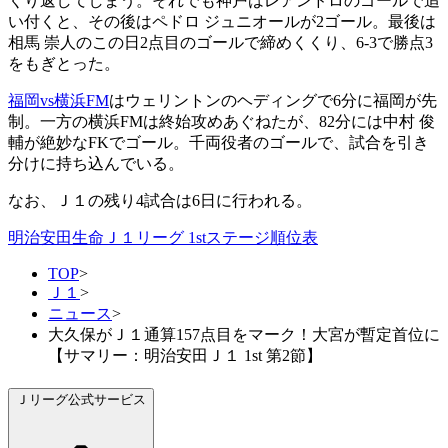
くり返してしまう。それでも神戸はレアンドロのゴールで追
い付くと、その後はペドロ ジュニオールが2ゴール。最後は
相馬 崇人のこの日2点目のゴールで締めくくり、6-3で勝点3
をもぎとった。
福岡vs横浜FM
はウェリントンのヘディングで6分に福岡が先
制。一方の横浜FMは終始攻めあぐねたが、82分には中村 俊
輔が絶妙なFKでゴール。千両役者のゴールで、試合を引き
分けに持ち込んでいる。
なお、Ｊ１の残り4試合は6日に行われる。
明治安田生命Ｊ１リーグ 1stステージ順位表
TOP
>
Ｊ１
>
ニュース
>
大久保がＪ１通算157点目をマーク！大宮が暫定首位に
【サマリー：明治安田Ｊ１ 1st 第2節】
Ｊリーグ公式サービス