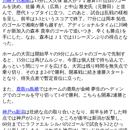
川崎Ｆvs湘南
は13分に大久保 嘉人がＪ１通算157点目のゴー
ルを決め、佐藤 寿人（広島）と中山 雅史氏（元磐田）と並
んで、歴代トップタイに立つ。このあと、試合は乱戦の様相
を呈し、前半は3-3というスコアで終了。77分には岡本 拓也
のゴールで湘南が勝ち越すが、アディショナルタイムに川崎
Ｆが新加入の森本 貴幸のゴールで追いつき、辛くも勝点1を
手にした。なお、森本はＪ１では11シーズンぶりの得点とな
った。
ホームの大宮は開始早々の9分にムルジャのゴールで先制す
ると、15分には再びムルジャ。今度は個人技で持ち込んで、
あっという間にリードを広げる。大宮は残り時間を無失点で
乗り切り、そのまま2-0で勝利。開幕戦に続き連勝スタート
となり、得失点差で暫定首位に立った。
また、
鹿島vs鳥栖
ではホームの鹿島が金崎 夢生のヘディン
グでのゴールを守り切って1-0で勝利。こちらも開幕2連勝と
した。
神戸vs新潟
は壮絶な点の取り合いとなり、前半を終了した時
点では神戸が2-1とリード。ところが後半は新潟が反撃し、
60分までにラファエル シルバの2ゴールで試合を3-2とひっ