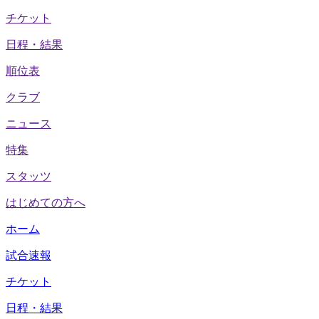
チケット
日程・結果
順位表
クラブ
ニュース
特集
スタッツ
はじめての方へ
ホーム
試合速報
チケット
日程・結果