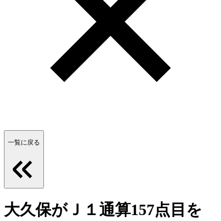
一覧に戻る
大久保がＪ１通算157点目を