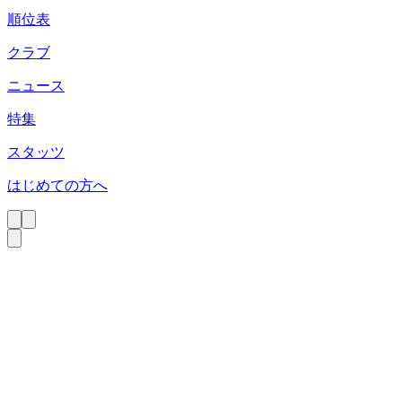
順位表
クラブ
ニュース
特集
スタッツ
はじめての方へ