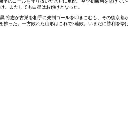
 康平のゴールを守り抜いた水戸に軍配。今季初勝利を挙げてい
り負け、またしても白星はお預けとなった。
黒 将志が古巣を相手に先制ゴールを叩きこむも、その後京都が
勝利を飾った。一方敗れた山形はこれで3連敗。いまだに勝利を