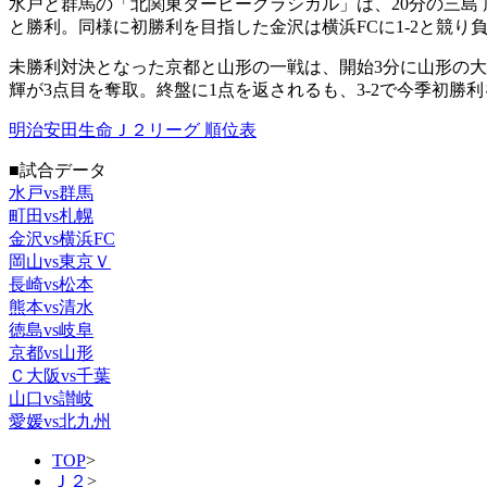
水戸と群馬の「北関東ダービークラシカル」は、20分の三島
と勝利。同様に初勝利を目指した金沢は横浜FCに1-2と競
未勝利対決となった京都と山形の一戦は、開始3分に山形の大
輝が3点目を奪取。終盤に1点を返されるも、3-2で今季初
明治安田生命Ｊ２リーグ 順位表
■試合データ
水戸vs群馬
町田vs札幌
金沢vs横浜FC
岡山vs東京Ｖ
長崎vs松本
熊本vs清水
徳島vs岐阜
京都vs山形
Ｃ大阪vs千葉
山口vs讃岐
愛媛vs北九州
TOP
>
Ｊ２
>