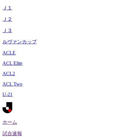
Ｊ１
Ｊ２
Ｊ３
ルヴァンカップ
ACLE
ACL Elite
ACL2
ACL Two
U-21
ホーム
試合速報