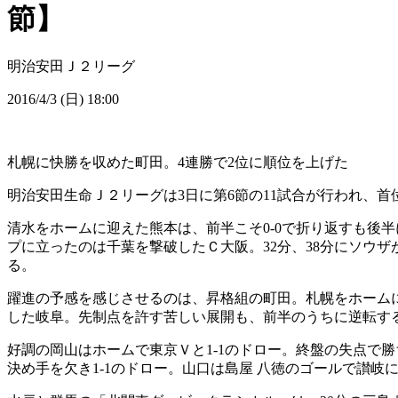
節】
明治安田Ｊ２リーグ
2016/4/3 (日) 18:00
札幌に快勝を収めた町田。4連勝で2位に順位を上げた
明治安田生命Ｊ２リーグは3日に第6節の11試合が行われ、
清水をホームに迎えた熊本は、前半こそ0-0で折り返すも後半
プに立ったのは千葉を撃破したＣ大阪。32分、38分にソウザ
る。
躍進の予感を感じさせるのは、昇格組の町田。札幌をホームに
した岐阜。先制点を許す苦しい展開も、前半のうちに逆転すると
好調の岡山はホームで東京Ｖと1-1のドロー。終盤の失点で
決め手を欠き1-1のドロー。山口は島屋 八徳のゴールで讃岐に