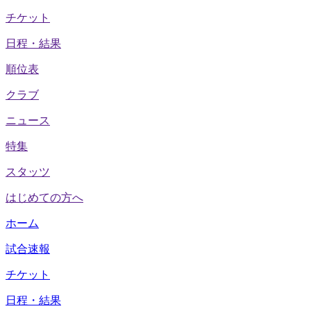
チケット
日程・結果
順位表
クラブ
ニュース
特集
スタッツ
はじめての方へ
ホーム
試合速報
チケット
日程・結果