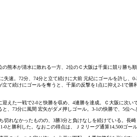
首位の熊本が清水に敗れる一方、2位のＣ大阪は千葉に競り勝ち
に失速。72分、74分と立て続けに大前 元紀にゴールを許し、
が立て続けにゴールを奪うと、千葉の反撃を1点に抑え2-1で勝
迎えた一戦で2-0と快勝を収め、4連勝を達成。Ｃ大阪に次いで
、73分に風間 宏矢がダメ押しゴール。3-1の快勝で、5位
勝ち切れなかったものの、3勝3分と負けなしを続けている。長
1-0と勝利した。なおこの得点は、Ｊ２リーグ通算14,500ゴー