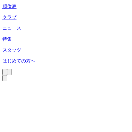
順位表
クラブ
ニュース
特集
スタッツ
はじめての方へ