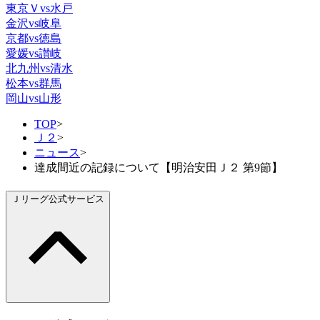
東京Ｖvs水戸
金沢vs岐阜
京都vs徳島
愛媛vs讃岐
北九州vs清水
松本vs群馬
岡山vs山形
TOP
>
Ｊ２
>
ニュース
>
達成間近の記録について【明治安田Ｊ２ 第9節】
Ｊリーグ公式サービス