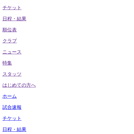
チケット
日程・結果
順位表
クラブ
ニュース
特集
スタッツ
はじめての方へ
ホーム
試合速報
チケット
日程・結果