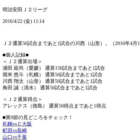
明治安田Ｊ２リーグ
2016/4/22 (金) 11:14
Ｊ２通算50試合まであと1試合の川西（山形）。（2016年4月
■個人記録■
＜Ｊ２通算出場＞
浦田 延尚（愛媛） 通算150試合まであと1試合
堀米 悠斗（札幌） 通算50試合まであと1試合
川西 翔太（山形） 通算50試合まであと1試合
角田 誠（清水） 通算50試合まであと1試合
＜Ｊ２通算得点＞
アレックス（徳島） 通算50得点まであと1得点
■第9節の見どころをチェック！
札幌vsＣ大阪
町田vs長崎
山口vs千葉