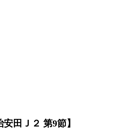
安田Ｊ２ 第9節】