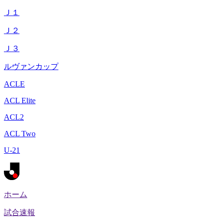
Ｊ１
Ｊ２
Ｊ３
ルヴァンカップ
ACLE
ACL Elite
ACL2
ACL Two
U-21
ホーム
試合速報