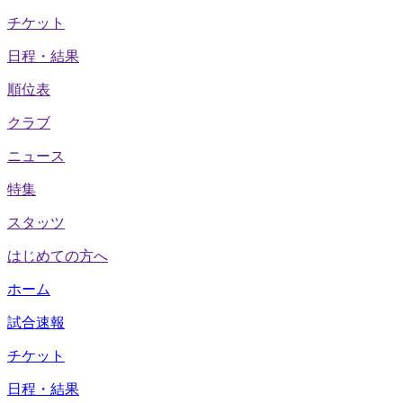
チケット
日程・結果
順位表
クラブ
ニュース
特集
スタッツ
はじめての方へ
ホーム
試合速報
チケット
日程・結果