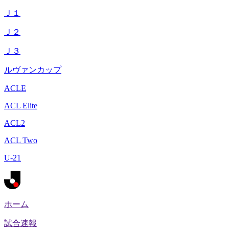
Ｊ１
Ｊ２
Ｊ３
ルヴァンカップ
ACLE
ACL Elite
ACL2
ACL Two
U-21
ホーム
試合速報