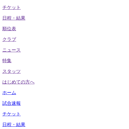
チケット
日程・結果
順位表
クラブ
ニュース
特集
スタッツ
はじめての方へ
ホーム
試合速報
チケット
日程・結果