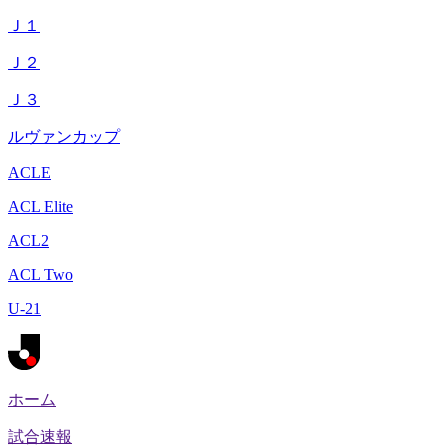
Ｊ１
Ｊ２
Ｊ３
ルヴァンカップ
ACLE
ACL Elite
ACL2
ACL Two
U-21
ホーム
試合速報