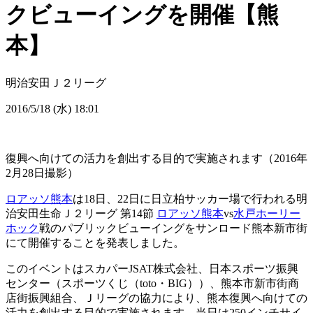
クビューイングを開催【熊
本】
明治安田Ｊ２リーグ
2016/5/18 (水) 18:01
復興へ向けての活力を創出する目的で実施されます（2016年
2月28日撮影）
ロアッソ熊本
は18日、22日に日立柏サッカー場で行われる明
治安田生命Ｊ２リーグ 第14節
ロアッソ熊本
vs
水戸ホーリー
ホック
戦のパブリックビューイングをサンロード熊本新市街
にて開催することを発表しました。
このイベントはスカパーJSAT株式会社、日本スポーツ振興
センター（スポーツくじ（toto・BIG））、熊本市新市街商
店街振興組合、Ｊリーグの協力により、熊本復興へ向けての
活力を創出する目的で実施されます。当日は250インチサイ