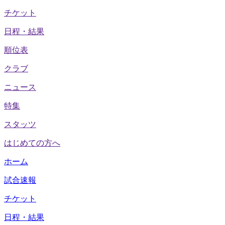
チケット
日程・結果
順位表
クラブ
ニュース
特集
スタッツ
はじめての方へ
ホーム
試合速報
チケット
日程・結果