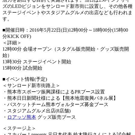
ズのLEDビジョンをサンロード新市街に設置し、その他各種
ステージイベントやスタジアムグルメの出店なども行われま
す。
■開催日時：2016年5月22日(日)12時00分～18時00分(15時00
分KICK OFF)
＜詳細＞
12時00分 会場オープン（スタグル販売開始・グッズ販売開
始）
13時30分 ステージイベント開始
15時00分 試合開始
■イベント情報(予定)
＜サンロード新市街路上＞
・熊本市スポーツ振興課様によるPRブース設置
・熊本日日新聞社様による【熊本地震復興パネル展】
・バスケットチーム熊本ヴォルターズ募金ブース
・スタジアムグルメ出店(8店舗)
・
ロアッソ熊本
グッズ販売ブース
＜ステージ上＞
・スカパー！presents 元日本代表 鈴木隆行さんによる試合解