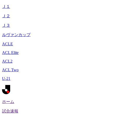
Ｊ１
Ｊ２
Ｊ３
ルヴァンカップ
ACLE
ACL Elite
ACL2
ACL Two
U-21
ホーム
試合速報