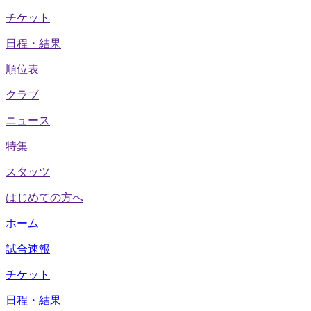
チケット
日程・結果
順位表
クラブ
ニュース
特集
スタッツ
はじめての方へ
ホーム
試合速報
チケット
日程・結果