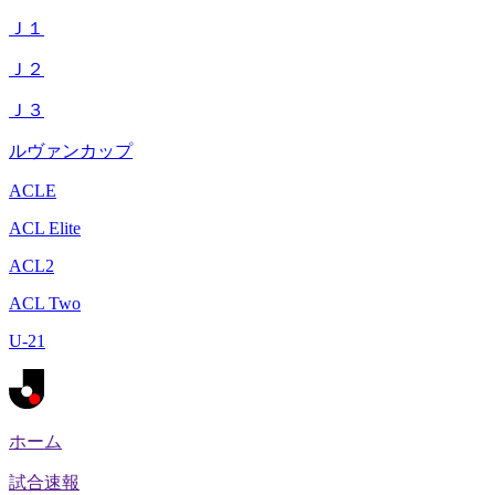
Ｊ１
Ｊ２
Ｊ３
ルヴァンカップ
ACLE
ACL Elite
ACL2
ACL Two
U-21
ホーム
試合速報