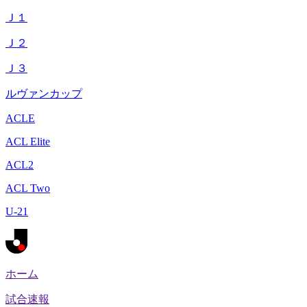
Ｊ１
Ｊ２
Ｊ３
ルヴァンカップ
ACLE
ACL Elite
ACL2
ACL Two
U-21
ホーム
試合速報