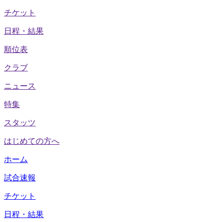
チケット
日程・結果
順位表
クラブ
ニュース
特集
スタッツ
はじめての方へ
ホーム
試合速報
チケット
日程・結果