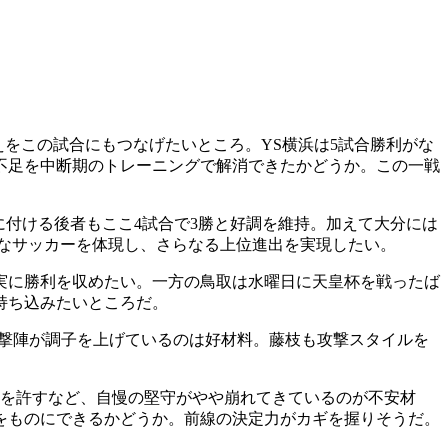
をこの試合にもつなげたいところ。YS横浜は5試合勝利がな
不足を中断期のトレーニングで解消できたかどうか。この一戦
に付ける後者もここ4試合で3勝と好調を維持。加えて大分には
なサッカーを体現し、さらなる上位進出を実現したい。
実に勝利を収めたい。一方の鳥取は水曜日に天皇杯を戦ったば
持ち込みたいところだ。
攻撃陣が調子を上げているのは好材料。藤枝も攻撃スタイルを
ルを許すなど、自慢の堅守がやや崩れてきているのが不安材
をものにできるかどうか。前線の決定力がカギを握りそうだ。