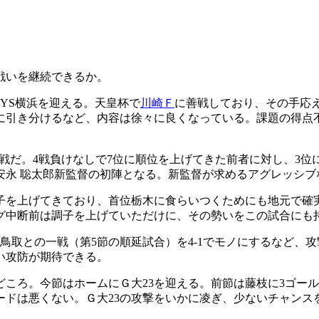
戦いを継続できるか。
YS横浜を迎える。天皇杯で
川崎Ｆ
に善戦しており、その手応え
に引き分けるなど、内容は徐々に良くなっている。課題の得点
一戦だ。4戦負けなしで7位に順位を上げてきた前者に対し、3位
安永 聡太郎新監督の初陣となる。新監督が求めるアグレッシブ
調子を上げてきており、首位栃木に食らいつくためにも地元で確
グ中断前は調子を上げていただけに、その勢いをこの試合にも
鳥取との一戦（第5節の順延試合）を4-1でモノにするなど、
い攻防が期待できる。
どころ。今節はホームにＧ大23を迎える。前節は藤枝に3ゴー
ードは悪くない。Ｇ大23の攻撃をいかに凌ぎ、少ないチャンス