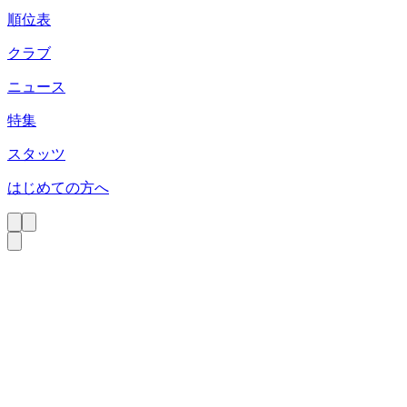
順位表
クラブ
ニュース
特集
スタッツ
はじめての方へ