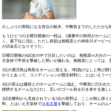
久しぶりの実戦になる首位の栃木。中断前までのしたたかな
もうひとつの土曜日開催の一戦は、2連勝中の秋田がホームに
く、最下位に沈む。ただし前節は相模原との神奈川ダービー
が試金石となりそうだ。
日曜日開催の6試合の中で注目したいのは、相模原vs大分の
天皇杯で甲府を撃破した勢いが備わる。相模原にとっては、
2位の鹿児島は鳥取をホームに迎える。3戦負けなしと再び
かりとあって、コンディションが懸念材料に。とはいえリー
4位の富山は藤枝とのホームゲームに臨む。中断前に行われた
標榜するチームなだけに、互いのゴール前を行き来する激し
3試合勝利から見放されている5位の長野は、ここが踏ん張り
料。とはいえ天皇杯では
名古屋
を撃破しており、チームのム