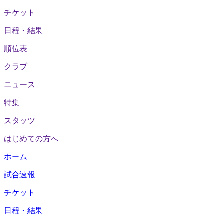
チケット
日程・結果
順位表
クラブ
ニュース
特集
スタッツ
はじめての方へ
ホーム
試合速報
チケット
日程・結果