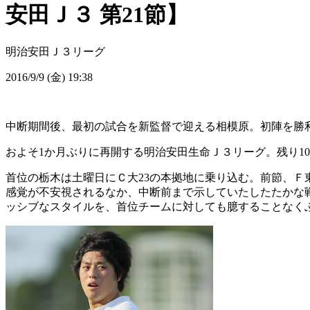
安田Ｊ３ 第21節】
明治安田Ｊ３リーグ
2016/9/9 (金) 19:38
中断期間後、最初の試合を新監督で迎える相模原。初陣を勝
およそ1か月ぶりに再開する明治安田生命Ｊ３リーグ。残り1
首位の栃木は土曜日にＣ大23の本拠地に乗り込む。前節、Ｆ
感覚が不安視されるなか、中断前まで示していたしたたかな
ッシブなスタイルを、首位チームに対しても臆することなく