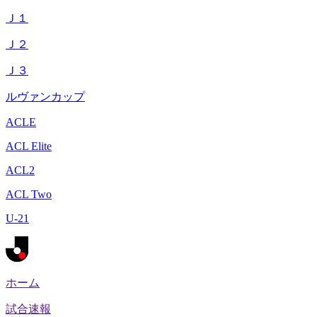
Ｊ１
Ｊ２
Ｊ３
ルヴァンカップ
ACLE
ACL Elite
ACL2
ACL Two
U-21
ホーム
試合速報