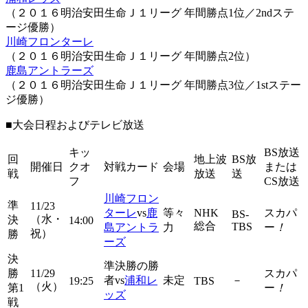
（２０１６明治安田生命Ｊ１リーグ 年間勝点1位／2ndステ
ージ優勝）
川崎フロンターレ
（２０１６明治安田生命Ｊ１リーグ 年間勝点2位）
鹿島アントラーズ
（２０１６明治安田生命Ｊ１リーグ 年間勝点3位／1stステー
ジ優勝）
■大会日程およびテレビ放送
キッ
BS放送
回
地上波
BS放
開催日
クオ
対戦カード
会場
または
戦
放送
送
フ
CS放送
川崎フロン
準
11/23
ターレ
vs
鹿
等々
NHK
スカパ
BS-
（水・
決
14:00
総合
TBS
島アントラ
力
ー
！
祝）
勝
ーズ
決
準決勝の勝
勝
11/29
スカパ
者vs
浦和レ
未定
－
19:25
TBS
（火）
第1
ー
！
ッズ
戦