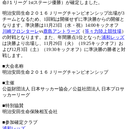
命J１リーグ 1stステージ優勝）が確定しました。
明治安田生命２０１６Ｊリーグチャンピオンシップ出場が3
チームとなるため、1回戦は開催せずに準決勝からの開催と
なります。準決勝は11月23日（水・祝）14:00キックオフ
川崎フロンターレ
vs
鹿島アントラーズ
（
等々力陸上競技場
）
の対戦となります。また、年間勝点1位となった
浦和レッズ
は決勝より出場し、11月29日（火）（19:25キックオフ）お
よび12月3日（土）（19:30キックオフ）に準決勝の勝者と対
戦します。
■大会名称
明治安田生命２０１６Ｊリーグチャンピオンシップ
■主催
公益財団法人 日本サッカー協会／公益社団法人 日本プロサ
ッカーリーグ
■特別協賛
明治安田生命保険相互会社
■参加確定クラブ
浦和レッズ