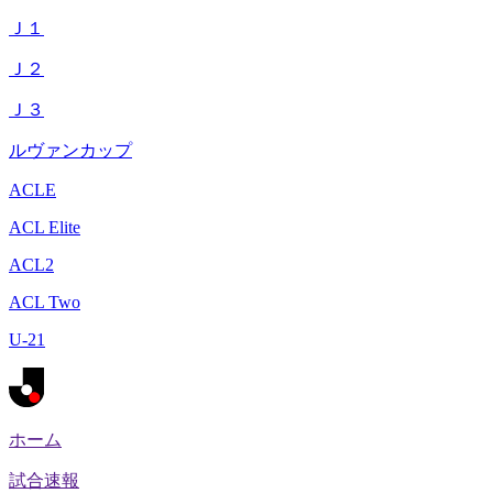
Ｊ１
Ｊ２
Ｊ３
ルヴァンカップ
ACLE
ACL Elite
ACL2
ACL Two
U-21
ホーム
試合速報