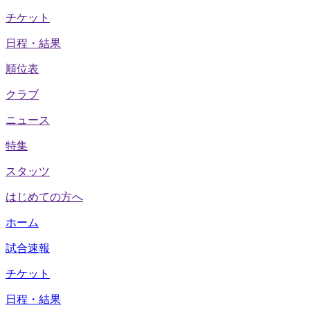
チケット
日程・結果
順位表
クラブ
ニュース
特集
スタッツ
はじめての方へ
ホーム
試合速報
チケット
日程・結果