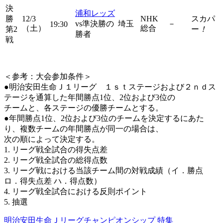
決
浦和レッズ
勝
12/3
NHK
スカパ
vs準決勝の
埼玉
－
19:30
（土）
総合
第2
ー
！
勝者
戦
＜参考：大会参加条件＞
●明治安田生命Ｊ１リーグ １ｓｔステージおよび２ｎｄス
テージを通算した年間勝点1位、2位および3位の
チームと、各ステージの優勝チームとする。
●年間勝点1位、2位および3位のチームを決定するにあた
り、複数チームの年間勝点が同一の場合は、
次の順によって決定する。
1. リーグ戦全試合の得失点差
2. リーグ戦全試合の総得点数
3. リーグ戦における当該チーム間の対戦成績（イ．勝点
ロ．得失点差 ハ．得点数）
4. リーグ戦全試合における反則ポイント
5. 抽選
明治安田生命Ｊリーグチャンピオンシップ 特集