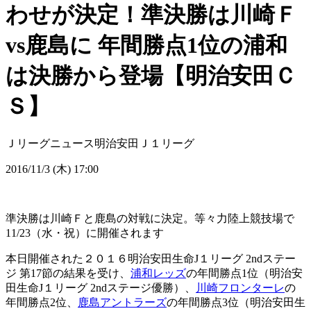
わせが決定！準決勝は川崎Ｆ
vs鹿島に 年間勝点1位の浦和
は決勝から登場【明治安田Ｃ
Ｓ】
Ｊリーグニュース
明治安田Ｊ１リーグ
2016/11/3 (木) 17:00
準決勝は川崎Ｆと鹿島の対戦に決定。等々力陸上競技場で
11/23（水・祝）に開催されます
本日開催された２０１６明治安田生命J１リーグ 2ndステー
ジ 第17節の結果を受け、
浦和レッズ
の年間勝点1位（明治安
田生命J１リーグ 2ndステージ優勝）、
川崎フロンターレ
の
年間勝点2位、
鹿島アントラーズ
の年間勝点3位（明治安田生