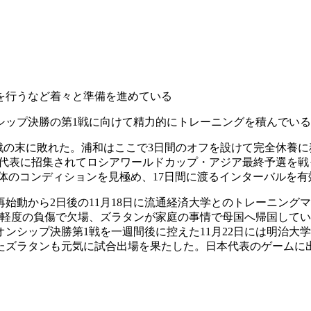
を行うなど着々と準備を進めている
ンシップ決勝の第1戦に向けて精力的にトレーニングを積んでい
戦の末に敗れた。浦和はここで3日間のオフを設けて完全休養に
日本代表に招集されてロシアワールドカップ・アジア最終予選を
体のコンディションを見極め、17日間に渡るインターバルを
始動から2日後の11月18日に流通経済大学とのトレーニング
が軽度の負傷で欠場、ズラタンが家庭の事情で母国へ帰国して
ンシップ決勝第1戦を一週間後に控えた11月22日には明治大
たズラタンも元気に試合出場を果たした。日本代表のゲームに