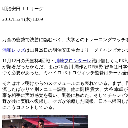
明治安田Ｊ１リーグ
2016/11/24 (木) 13:09
万全の態勢で決勝に臨むべく、大学とのトレーニングマッチ
浦和レッズ
は11月29日の明治安田生命Ｊリーグチャンピオ
11月12日の天皇杯4回戦・
川崎フロンターレ
戦は惜しくもPK
が顕著だったからだ。またGK西川 周作とDF槙野 智章は
つく必要があった。ミハイロ ペトロヴィッチ監督はチーム全
それはオフ明けからのスケジュールにも表れている。まず、再
流したばかりで別メニュー調整、他に関根 貴大、大谷 幸輝
豪を相手に実戦感覚を養い、調整に務めた。そしてチャンピオ
野が共に実戦へ復帰し、ケガが治癒した関根、日本へ帰国し
にこうコメントしている。