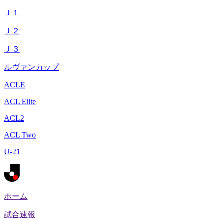
Ｊ１
Ｊ２
Ｊ３
ルヴァンカップ
ACLE
ACL Elite
ACL2
ACL Two
U-21
ホーム
試合速報