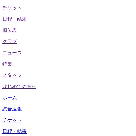
チケット
日程・結果
順位表
クラブ
ニュース
特集
スタッツ
はじめての方へ
ホーム
試合速報
チケット
日程・結果