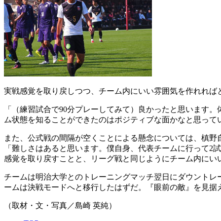
実戦感覚を取り戻しつつ、チーム内にいい雰囲気を作れれば
「（練習試合で90分プレーしてみて）良かったと思います。
ム状態を知ることができたのはポジティブな面かなと思って
また、公式戦の間隔が空くことによる懸念については、槙野
「難しさはあると思います。僕自身、代表チームに行って2
感覚を取り戻すことと、リーグ戦と同じようにチーム内にい
チームは明治大学とのトレーニングマッチ翌日にダウントレ
ームは決戦モードへと移行したはずだ。『眼前の敵』を見据
（取材・文・写真／島崎 英純）