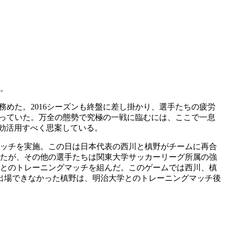
る。
務めた。2016シーズンも終盤に差し掛かり、選手たちの疲労
戦っていた。万全の態勢で究極の一戦に臨むには、ここで一息
有効活用すべく思案している。
マッチを実施。この日は日本代表の西川と槙野がチームに再合
いたが、その他の選手たちは関東大学サッカーリーグ所属の強
学とのトレーニングマッチを組んだ。このゲームでは西川、槙
出場できなかった槙野は、明治大学とのトレーニングマッチ後