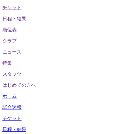
チケット
日程・結果
順位表
クラブ
ニュース
特集
スタッツ
はじめての方へ
ホーム
試合速報
チケット
日程・結果