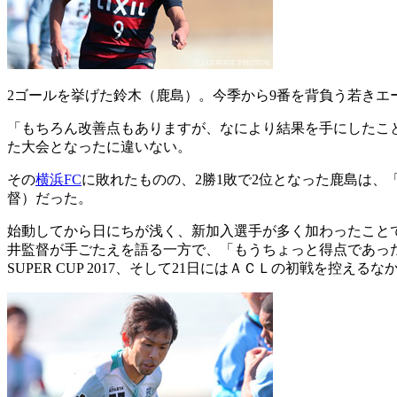
2ゴールを挙げた鈴木（鹿島）。今季から9番を背負う若きエ
「もちろん改善点もありますが、なにより結果を手にしたこ
た大会となったに違いない。
その
横浜FC
に敗れたものの、2勝1敗で2位となった鹿島は
督）だった。
始動してから日にちが浅く、新加入選手が多く加わったこと
井監督が手ごたえを語る一方で、「もうちょっと得点であったり
SUPER CUP 2017、そして21日にはＡＣＬの初戦を