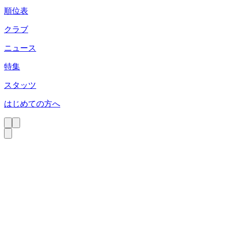
順位表
クラブ
ニュース
特集
スタッツ
はじめての方へ