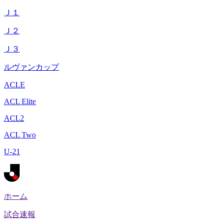
Ｊ１
Ｊ２
Ｊ３
ルヴァンカップ
ACLE
ACL Elite
ACL2
ACL Two
U-21
ホーム
試合速報