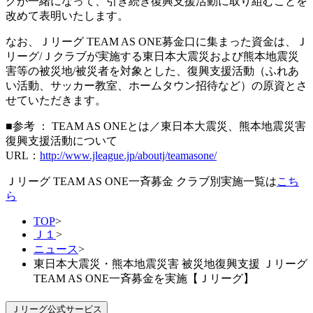
グが一緒になって、引き続き復興支援活動に取り組むことを
改めて表明いたします。
なお、Ｊリーグ TEAM AS ONE募金口に集まった資金は、Ｊ
リーグ/Ｊクラブが実施する東日本大震災および熊本地震災
害等の被災地/被災者を対象とした、復興支援活動（ふれあ
い活動、サッカー教室、ホームタウン招待など）の原資とさ
せていただきます。
■参考 ： TEAM AS ONEとは／東日本大震災、熊本地震災害
復興支援活動について
URL：
http://www.jleague.jp/aboutj/teamasone/
Ｊリーグ TEAM AS ONE一斉募金 クラブ別実施一覧は
こち
ら
TOP
>
Ｊ１
>
ニュース
>
東日本大震災・熊本地震災害 被災地復興支援 Ｊリーグ
TEAM AS ONE一斉募金を実施【Ｊリーグ】
Ｊリーグ公式サービス