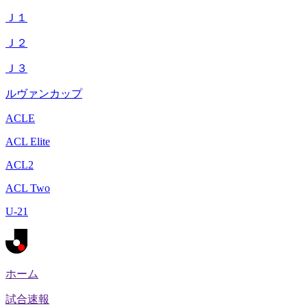
Ｊ１
Ｊ２
Ｊ３
ルヴァンカップ
ACLE
ACL Elite
ACL2
ACL Two
U-21
ホーム
試合速報