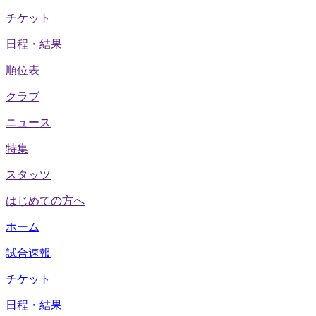
チケット
日程・結果
順位表
クラブ
ニュース
特集
スタッツ
はじめての方へ
ホーム
試合速報
チケット
日程・結果