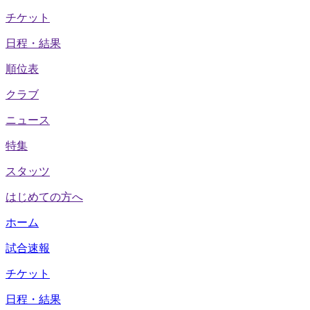
チケット
日程・結果
順位表
クラブ
ニュース
特集
スタッツ
はじめての方へ
ホーム
試合速報
チケット
日程・結果