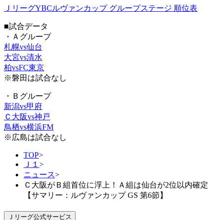
ＪリーグYBCルヴァンカップ グループステージ 順位表
■試合データ
・Ａグループ
札幌vs仙台
大宮vs清水
柏vsFC東京
※磐田は試合なし
・Ｂグループ
新潟vs甲府
Ｃ大阪vs神戸
鳥栖vs横浜FM
※広島は試合なし
TOP
>
Ｊ１
>
ニュース
>
Ｃ大阪がＢ組首位に浮上！Ａ組は仙台が2位以内確定
【サマリー：ルヴァンカップ GS 第6節】
Ｊリーグ公式サービス