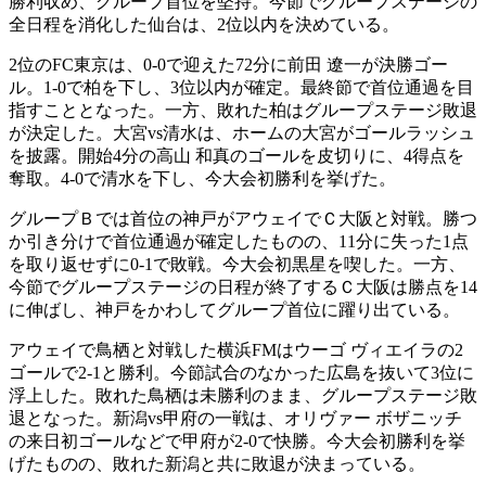
勝利収め、グループ首位を堅持。今節でグループステージの
全日程を消化した仙台は、2位以内を決めている。
2位のFC東京は、0-0で迎えた72分に前田 遼一が決勝ゴー
ル。1-0で柏を下し、3位以内が確定。最終節で首位通過を目
指すこととなった。一方、敗れた柏はグループステージ敗退
が決定した。大宮vs清水は、ホームの大宮がゴールラッシュ
を披露。開始4分の高山 和真のゴールを皮切りに、4得点を
奪取。4-0で清水を下し、今大会初勝利を挙げた。
グループＢでは首位の神戸がアウェイでＣ大阪と対戦。勝つ
か引き分けで首位通過が確定したものの、11分に失った1点
を取り返せずに0-1で敗戦。今大会初黒星を喫した。一方、
今節でグループステージの日程が終了するＣ大阪は勝点を14
に伸ばし、神戸をかわしてグループ首位に躍り出ている。
アウェイで鳥栖と対戦した横浜FMはウーゴ ヴィエイラの2
ゴールで2-1と勝利。今節試合のなかった広島を抜いて3位に
浮上した。敗れた鳥栖は未勝利のまま、グループステージ敗
退となった。新潟vs甲府の一戦は、オリヴァー ボザニッチ
の来日初ゴールなどで甲府が2-0で快勝。今大会初勝利を挙
げたものの、敗れた新潟と共に敗退が決まっている。