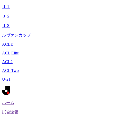
Ｊ１
Ｊ２
Ｊ３
ルヴァンカップ
ACLE
ACL Elite
ACL2
ACL Two
U-21
ホーム
試合速報