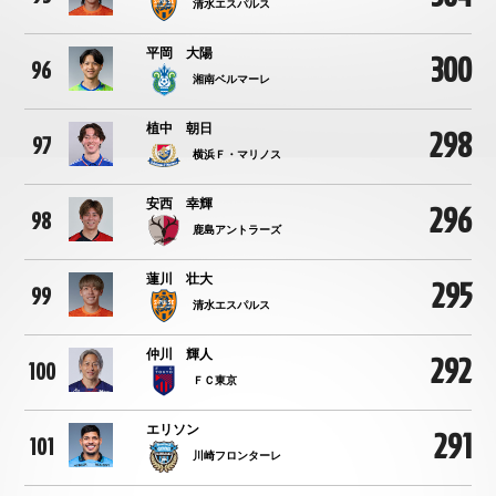
清水エスパルス
平岡 大陽
300
96
湘南ベルマーレ
植中 朝日
298
97
横浜Ｆ・マリノス
安西 幸輝
296
98
鹿島アントラーズ
蓮川 壮大
295
99
清水エスパルス
仲川 輝人
292
100
ＦＣ東京
エリソン
291
101
川崎フロンターレ