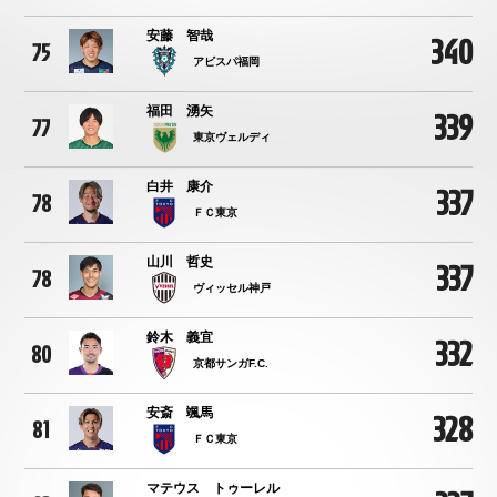
安藤 智哉
340
75
アビスパ福岡
福田 湧矢
339
77
東京ヴェルディ
白井 康介
337
78
ＦＣ東京
山川 哲史
337
78
ヴィッセル神戸
鈴木 義宜
332
80
京都サンガF.C.
安斎 颯馬
328
81
ＦＣ東京
マテウス トゥーレル