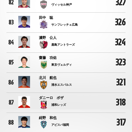
327
82
ヴィッセル神戸
田中 聡
326
83
サンフレッチェ広島
濃野 公人
324
84
鹿島アントラーズ
齋藤 功佑
323
85
東京ヴェルディ
北川 航也
321
86
清水エスパルス
ダニーロ ボザ
318
87
浦和レッズ
紺野 和也
317
88
アビスパ福岡