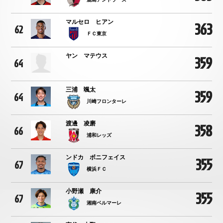
マルセロ ヒアン
363
62
ＦＣ東京
ヤン マテウス
359
64
三浦 颯太
359
64
川崎フロンターレ
渡邊 凌磨
358
66
浦和レッズ
ンドカ ボニフェイス
355
67
横浜ＦＣ
小野瀬 康介
355
67
湘南ベルマーレ