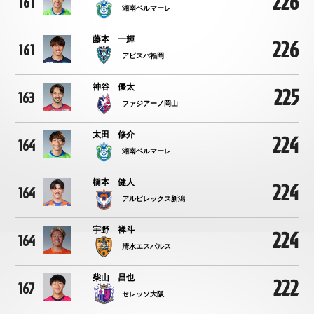
226
161
湘南ベルマーレ
藤本 一輝
226
161
アビスパ福岡
神谷 優太
225
163
ファジアーノ岡山
太田 修介
224
164
湘南ベルマーレ
橋本 健人
224
164
アルビレックス新潟
宇野 禅斗
224
164
清水エスパルス
柴山 昌也
222
167
セレッソ大阪