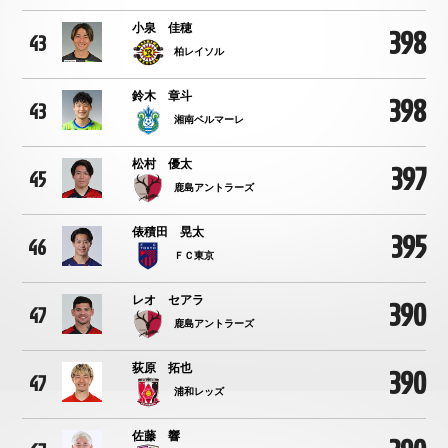
小泉 佳穂
398
43
柏レイソル
鈴木 章斗
398
43
湘南ベルマーレ
松村 優太
397
45
鹿島アントラーズ
俵積田 晃太
395
46
ＦＣ東京
レオ セアラ
390
47
鹿島アントラーズ
荻原 拓也
390
47
浦和レッズ
佐藤 響