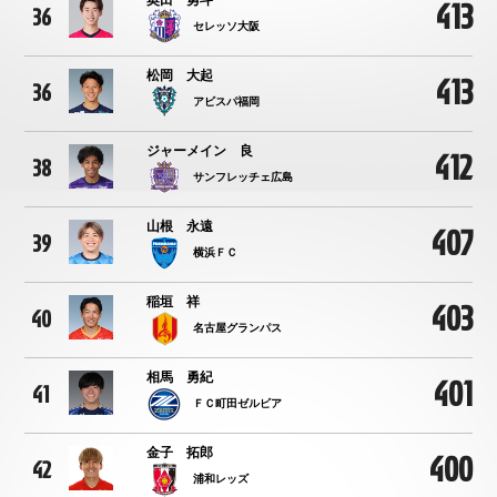
413
36
セレッソ大阪
松岡 大起
413
36
アビスパ福岡
ジャーメイン 良
412
38
サンフレッチェ広島
山根 永遠
407
39
横浜ＦＣ
稲垣 祥
403
40
名古屋グランパス
相馬 勇紀
401
41
ＦＣ町田ゼルビア
金子 拓郎
400
42
浦和レッズ