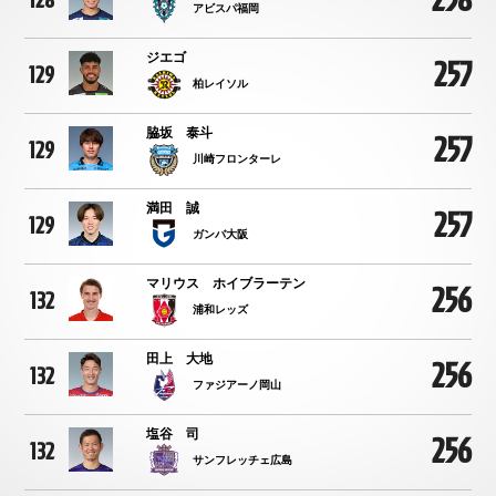
128
アビスパ福岡
ジエゴ
257
129
柏レイソル
脇坂 泰斗
257
129
川崎フロンターレ
満田 誠
257
129
ガンバ大阪
マリウス ホイブラーテン
256
132
浦和レッズ
田上 大地
256
132
ファジアーノ岡山
塩谷 司
256
132
サンフレッチェ広島