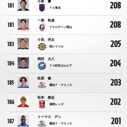
小泉 慶
208
181
ＦＣ東京
一美 和成
208
181
ファジアーノ岡山
小見 洋太
205
183
柏レイソル
岡村 大八
204
184
ＦＣ町田ゼルビア
松原 健
203
185
横浜Ｆ・マリノス
松本 泰志
202
186
浦和レッズ
トーマス デン
201
187
横浜Ｆ・マリノス