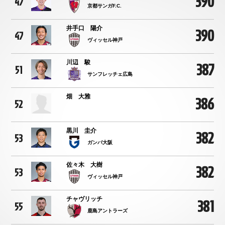
390
47
京都サンガF.C.
井手口 陽介
390
47
ヴィッセル神戸
川辺 駿
387
51
サンフレッチェ広島
畑 大雅
386
52
黒川 圭介
382
53
ガンバ大阪
佐々木 大樹
382
53
ヴィッセル神戸
チャヴリッチ
381
55
鹿島アントラーズ