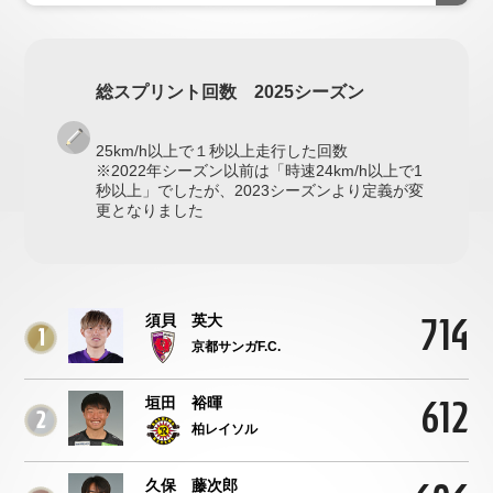
総スプリント回数 2025シーズン
25km/h以上で１秒以上走行した回数
※2022年シーズン以前は「時速24km/h以上で1
秒以上」でしたが、2023シーズンより定義が変
更となりました
714
須貝 英大
1
京都サンガF.C.
612
垣田 裕暉
2
柏レイソル
久保 藤次郎