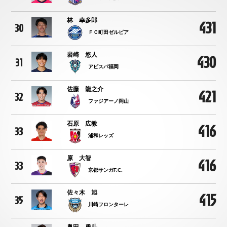
林 幸多郎
431
30
ＦＣ町田ゼルビア
岩崎 悠人
430
31
アビスパ福岡
佐藤 龍之介
421
32
ファジアーノ岡山
石原 広教
416
33
浦和レッズ
原 大智
416
33
京都サンガF.C.
佐々木 旭
415
35
川崎フロンターレ
奥田 勇斗