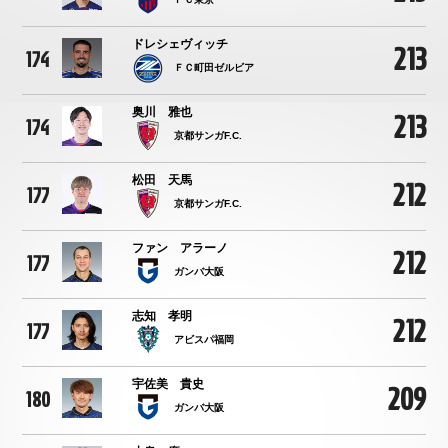
ドレシェヴィッチ
213
174
ＦＣ町田ゼルビア
奥川 雅也
213
174
京都サンガF.C.
松田 天馬
212
177
京都サンガF.C.
ファン アラーノ
212
177
ガンバ大阪
志知 孝明
212
177
アビスパ福岡
宇佐美 貴史
209
180
ガンバ大阪