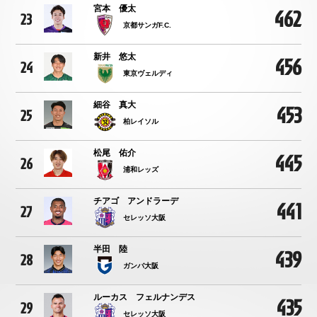
宮本 優太
462
23
京都サンガF.C.
新井 悠太
456
24
東京ヴェルディ
細谷 真大
453
25
柏レイソル
松尾 佑介
445
26
浦和レッズ
チアゴ アンドラーデ
441
27
セレッソ大阪
半田 陸
439
28
ガンバ大阪
ルーカス フェルナンデス
435
29
セレッソ大阪