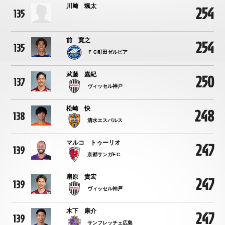
川﨑 颯太
254
135
前 寛之
254
135
ＦＣ町田ゼルビア
武藤 嘉紀
250
137
ヴィッセル神戸
松崎 快
248
138
清水エスパルス
マルコ トゥーリオ
247
139
京都サンガF.C.
扇原 貴宏
247
139
ヴィッセル神戸
木下 康介
247
139
サンフレッチェ広島