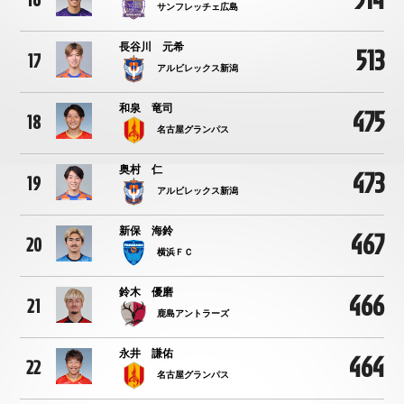
16
サンフレッチェ広島
長谷川 元希
513
17
アルビレックス新潟
和泉 竜司
475
18
名古屋グランパス
奥村 仁
473
19
アルビレックス新潟
新保 海鈴
467
20
横浜ＦＣ
鈴木 優磨
466
21
鹿島アントラーズ
永井 謙佑
464
22
名古屋グランパス