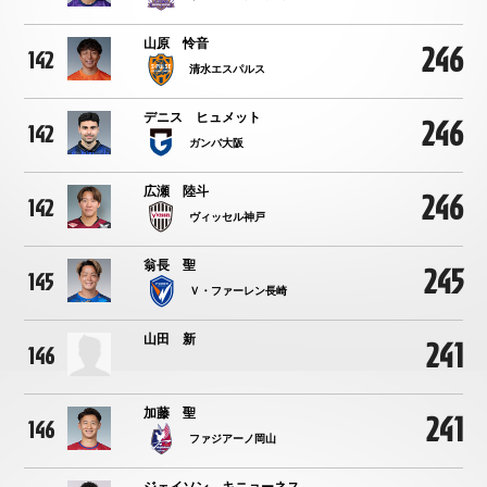
山原 怜音
246
142
清水エスパルス
デニス ヒュメット
246
142
ガンバ大阪
広瀬 陸斗
246
142
ヴィッセル神戸
翁長 聖
245
145
Ｖ・ファーレン長崎
山田 新
241
146
加藤 聖
241
146
ファジアーノ岡山
ジェイソン キニョーネス