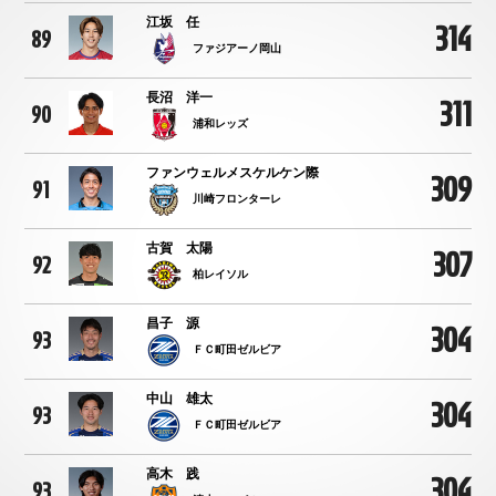
江坂 任
314
89
ファジアーノ岡山
長沼 洋一
311
90
浦和レッズ
ファンウェルメスケルケン際
309
91
川崎フロンターレ
古賀 太陽
307
92
柏レイソル
昌子 源
304
93
ＦＣ町田ゼルビア
中山 雄太
304
93
ＦＣ町田ゼルビア
高木 践
304
93