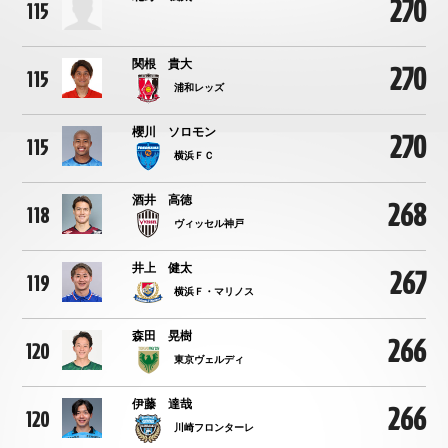
270
115
関根 貴大
270
115
浦和レッズ
櫻川 ソロモン
270
115
横浜ＦＣ
酒井 高徳
268
118
ヴィッセル神戸
井上 健太
267
119
横浜Ｆ・マリノス
森田 晃樹
266
120
東京ヴェルディ
伊藤 達哉
266
120
川崎フロンターレ