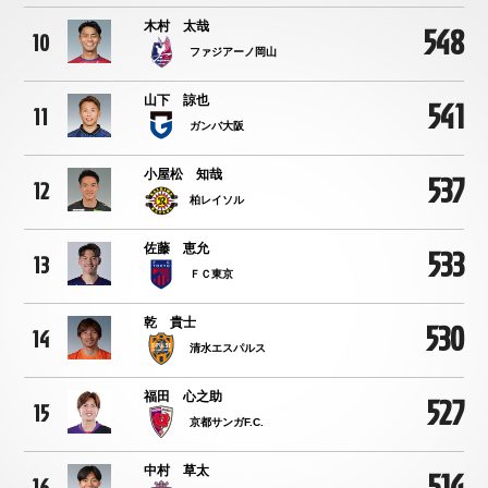
木村 太哉
548
10
ファジアーノ岡山
山下 諒也
541
11
ガンバ大阪
小屋松 知哉
537
12
柏レイソル
佐藤 恵允
533
13
ＦＣ東京
乾 貴士
530
14
清水エスパルス
福田 心之助
527
15
京都サンガF.C.
中村 草太
514