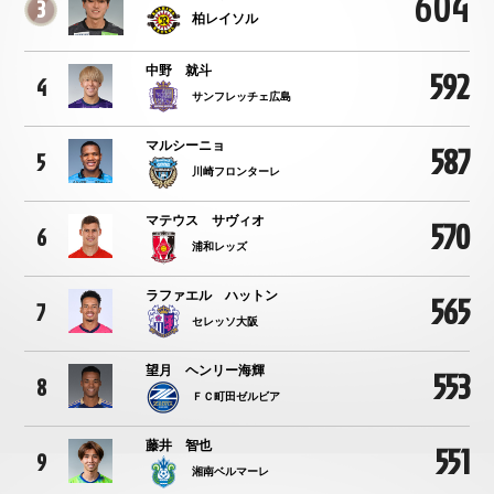
604
3
柏レイソル
中野 就斗
592
4
サンフレッチェ広島
マルシーニョ
587
5
川崎フロンターレ
マテウス サヴィオ
570
6
浦和レッズ
ラファエル ハットン
565
7
セレッソ大阪
望月 ヘンリー海輝
553
8
ＦＣ町田ゼルビア
藤井 智也
551
9
湘南ベルマーレ