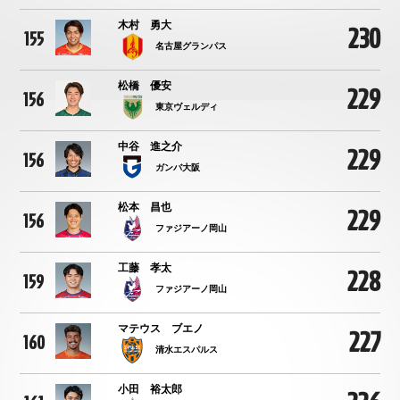
木村 勇大
230
155
名古屋グランパス
松橋 優安
229
156
東京ヴェルディ
中谷 進之介
229
156
ガンバ大阪
松本 昌也
229
156
ファジアーノ岡山
工藤 孝太
228
159
ファジアーノ岡山
マテウス ブエノ
227
160
清水エスパルス
小田 裕太郎