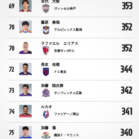
宮代 大聖
353
69
ヴィッセル神戸
藤原 奏哉
352
70
アルビレックス新潟
ラファエル エリアス
352
70
京都サンガF.C.
長友 佑都
344
72
ＦＣ東京
加藤 陸次樹
342
73
サンフレッチェ広島
ルカオ
341
74
ファジアーノ岡山
加藤 蓮
340
75
横浜Ｆ・マリノス