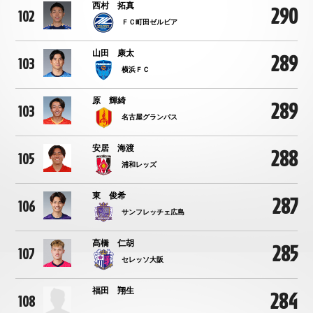
西村 拓真
290
102
ＦＣ町田ゼルビア
山田 康太
289
103
横浜ＦＣ
原 輝綺
289
103
名古屋グランパス
安居 海渡
288
105
浦和レッズ
東 俊希
287
106
サンフレッチェ広島
髙橋 仁胡
285
107
セレッソ大阪
福田 翔生
284
108