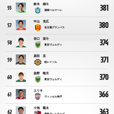
鈴木 雄斗
381
55
湘南ベルマーレ
中山 克広
380
57
名古屋グランパス
谷口 栄斗
374
58
東京ヴェルディ
原田 亘
371
59
柏レイソル
染野 唯月
370
60
東京ヴェルディ
エリキ
366
61
ヴィッセル神戸
小池 龍太
363
62
鹿島アントラーズ