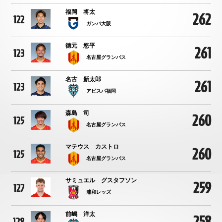
福岡 将太
262
122
ガンバ大阪
徳元 悠平
261
123
名古屋グランパス
名古 新太郎
261
123
アビスパ福岡
森島 司
260
125
名古屋グランパス
マテウス カストロ
260
125
名古屋グランパス
サミュエル グスタフソン
259
127
浦和レッズ
前嶋 洋太
258