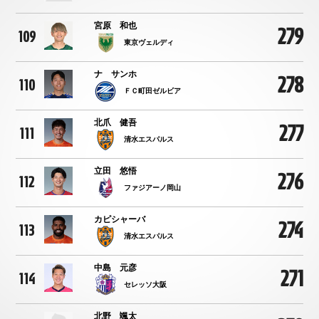
宮原 和也
279
109
東京ヴェルディ
ナ サンホ
278
110
ＦＣ町田ゼルビア
北爪 健吾
277
111
清水エスパルス
立田 悠悟
276
112
ファジアーノ岡山
カピシャーバ
274
113
清水エスパルス
中島 元彦
271
114
セレッソ大阪
北野 颯太