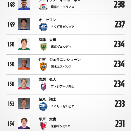
238
148
横浜Ｆ・マリノス
オ セフン
237
149
ＦＣ町田ゼルビア
深澤 大輝
234
150
東京ヴェルディ
住吉 ジェラニレショーン
234
150
清水エスパルス
岩渕 弘人
234
150
ファジアーノ岡山
藤尾 翔太
233
153
ＦＣ町田ゼルビア
平戸 太貴
231
154
京都サンガF.C.