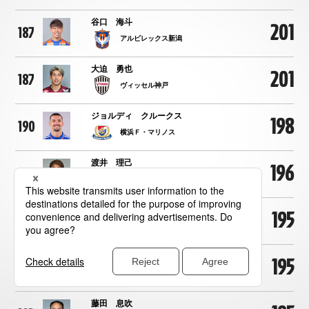
谷口 海斗
201
187
アルビレックス新潟
大迫 勇也
201
187
ヴィッセル神戸
ジョルディ クルークス
198
190
横浜Ｆ・マリノス
渡井 理己
196
191
柏レイソル
内田 陽介
195
192
東京ヴェルディ
吉田 豊
195
192
清水エスパルス
藤田 息吹