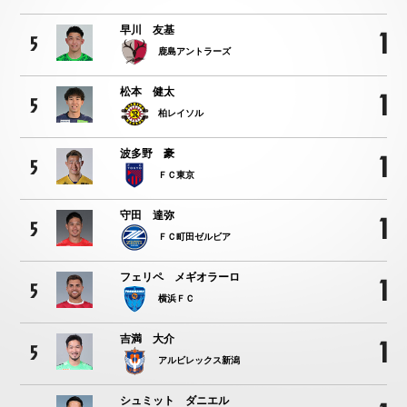
早川 友基
1
5
鹿島アントラーズ
松本 健太
1
5
柏レイソル
波多野 豪
1
5
ＦＣ東京
守田 達弥
1
5
ＦＣ町田ゼルビア
フェリペ メギオラーロ
1
5
横浜ＦＣ
吉満 大介
1
5
アルビレックス新潟
シュミット ダニエル