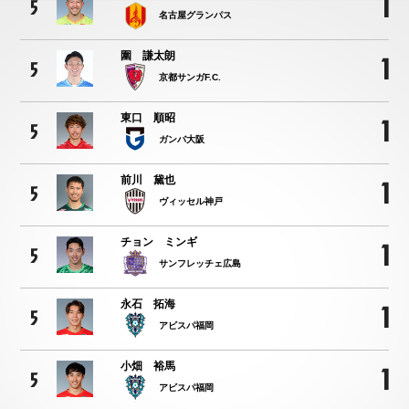
1
5
名古屋グランパス
圍 謙太朗
1
5
京都サンガF.C.
東口 順昭
1
5
ガンバ大阪
前川 黛也
1
5
ヴィッセル神戸
チョン ミンギ
1
5
サンフレッチェ広島
永石 拓海
1
5
アビスパ福岡
小畑 裕馬
1
5
アビスパ福岡