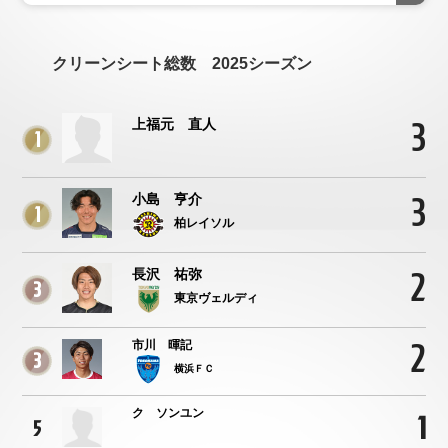
クリーンシート総数 2025シーズン
3
上福元 直人
1
3
小島 亨介
1
柏レイソル
2
長沢 祐弥
3
東京ヴェルディ
2
市川 暉記
3
横浜ＦＣ
ク ソンユン
1
5