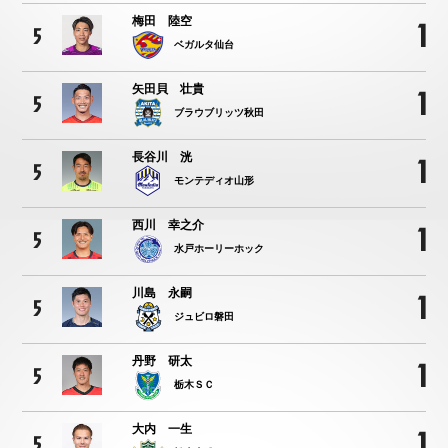
梅田 陸空
1
5
ベガルタ仙台
矢田貝 壮貴
1
5
ブラウブリッツ秋田
長谷川 洸
1
5
モンテディオ山形
西川 幸之介
1
5
水戸ホーリーホック
川島 永嗣
1
5
ジュビロ磐田
丹野 研太
1
5
栃木ＳＣ
大内 一生
1
5