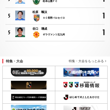
松本山雅ＦＣ
松原 颯汰
1
5
ＡＣ長野パルセイロ
谷口 璃成
1
5
ギラヴァンツ北九州
特集・大会
特集・大会をもっとみる