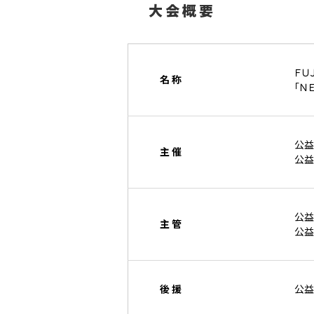
大会概要
ＦＵ
名 称
「Ｎ
公益
主 催
公益
公益
主 管
公益
後 援
公益