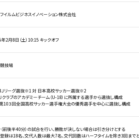
フイルムビジネスイノベーション株式会社
25年2月8日（土）10:15 キックオフ
競技場
18Ｊリーグ選抜※1 対 日本高校サッカー選抜※2
 Ｊクラブのアカデミーチーム（U-18）に所属する選手から選抜し構成
 第10３回全国高校サッカー選手権大会の優秀選手を中心に選抜し構成
分（前後半40分）の試合を行い、勝敗が決しない場合は引き分けとする
登録は18名、交代人数は最大7名、交代回数はハーフタイムを除き3回まで