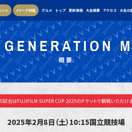
ベント
Jリーグ初詣
グルメ
トップ
更新情報
大会概要
アクセス
大会の
 GENERATION 
概要
の試合はFUJIFILM SUPER CUP 2025の
チケットで観戦いただけ
2025年2月8日（土）10:15
国立競技場