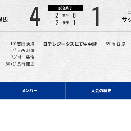
4
1
試合終了
2
0
前半
選抜
サ
2
1
後半
日テレジータスにて
生中継
19' 吉田 湊海
65' 粕谷 悠
24' 大西 利都
75' 林 駿佑
80+1' 長南 開史
メンバー
大会の歴史