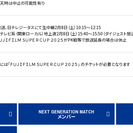
天時は中止の可能性有り
放送、日テレジータスにて生中継2月8日（土）10:15～12:15
テレビ系（関東ローカル）地上波2月8日（土）15:40～15:50（ダイジェスト放
ＵＪＩＦＩＬＭ ＳＵＰＥＲ ＣＵＰ ２０２５がPK戦等で放送延長の場合は休止
には「ＦＵＪＩＦＩＬＭ ＳＵＰＥＲ ＣＵＰ ２０２５」 のチケットが必要となります
NEXT GENERATION MATCH
メンバー