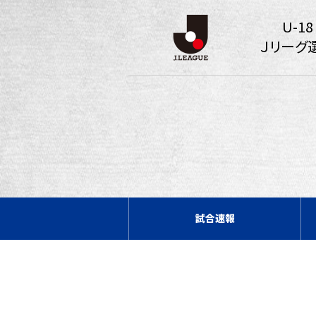
U-18
Ｊリーグ
試合速報