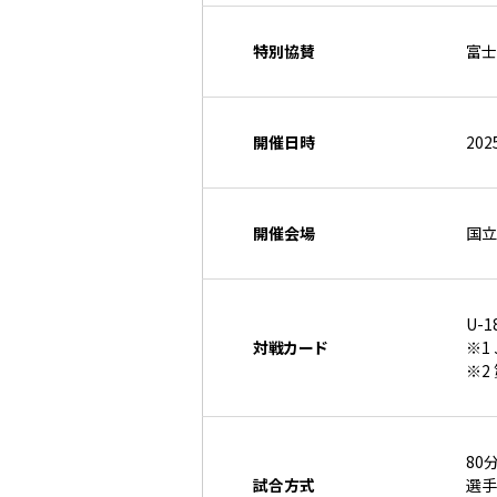
特別協賛
富士
開催日時
20
開催会場
国立
U-
対戦カード
※1
※2
80
試合方式
選手