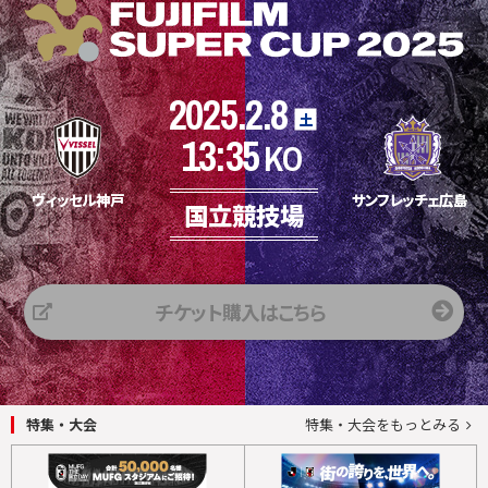
2025.2.8
土
13:35
KO
ヴィッセル神戸
サンフレッチェ広島
国立競技場
チケット購入はこちら
特集・大会
特集・大会をもっとみる