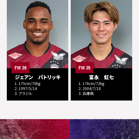
FW 26
FW 35
ジェアン パトリッキ
冨永 虹七
1. 175cm/70kg
1. 176cm/73kg
2. 1997/5/14
2. 2004/7/18
3. ブラジル
3. 兵庫県