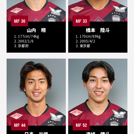
MF 30
MF 33
山内 翔
橋本 陸斗
1. 177cm/74kg
1. 170cm/69kg
2. 2002/1/6
2. 2005/4/2
3. 京都府
3. 東京都
MF 44
MF 52
日髙 光揮
濱﨑 健斗