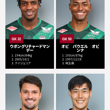
GK 32
GK 50
ウボングリチャードマン
オビ パウエル オビ
デー
ンナ
1. 194cm/84kg
1. 193cm/87kg
2. 2005/10/1
2. 1997/12/18
3. ナイジェリア
3. 埼玉県