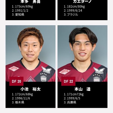
本多 勇喜
カエターノ
1. 173cm/69kg
1. 182cm/80kg
2. 1991/1/2
2. 1999/6/24
3. 愛知県
3. ブラジル
DF 20
DF 22
小池 裕太
本山 遥
1. 172cm/68kg
1. 171cm72kg
2. 1996/11/6
2. 1999/6/5
3. 栃木県
3. 兵庫県