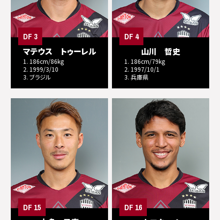
DF 3
DF 4
マテウス トゥーレル
山川 哲史
1. 186cm/86kg
1. 186cm/79kg
2. 1999/3/10
2. 1997/10/1
3. ブラジル
3. 兵庫県
DF 15
DF 16