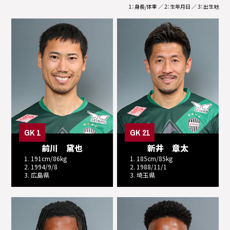
1：身長/体重 ／ 2：生年月日 ／ 3：出生地
GK 1
GK 21
前川 黛也
新井 章太
1. 191cm/86kg
1. 185cm/85kg
2. 1994/9/8
2. 1988/11/1
3. 広島県
3. 埼玉県