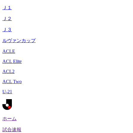
Ｊ１
Ｊ２
Ｊ３
ルヴァンカップ
ACLE
ACL Elite
ACL2
ACL Two
U-21
ホーム
試合速報