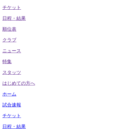
チケット
日程・結果
順位表
クラブ
ニュース
特集
スタッツ
はじめての方へ
ホーム
試合速報
チケット
日程・結果