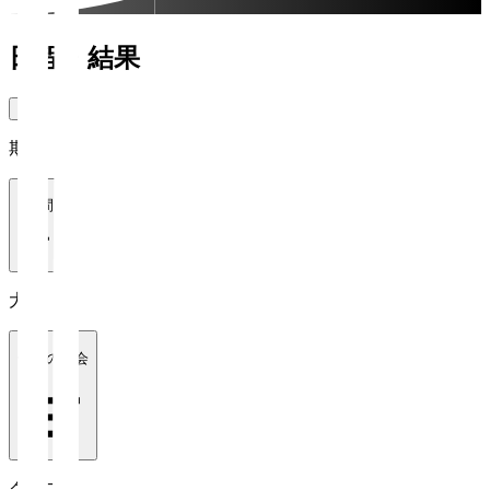
日程・結果
期間
1週間
大会
全ての大会
クラブ