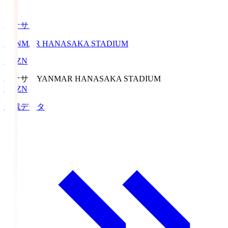
ハナサカ
YANMAR HANASAKA STADIUM
DAZN
ハナサカ
YANMAR HANASAKA STADIUM
DAZN
対戦データ