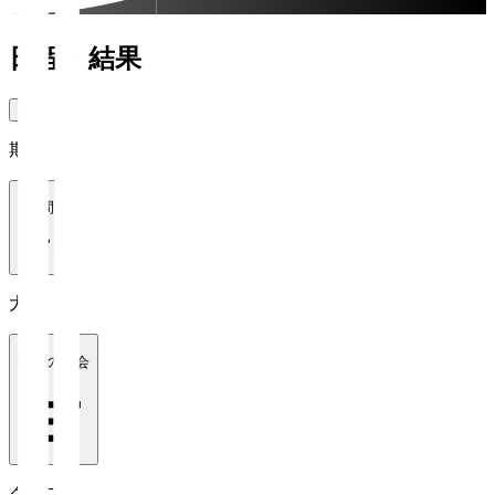
日程・結果
期間
1週間
大会
全ての大会
クラブ