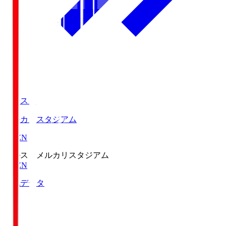
メルスタ
メルカリスタジアム
DAZN
メルスタ
メルカリスタジアム
DAZN
対戦データ