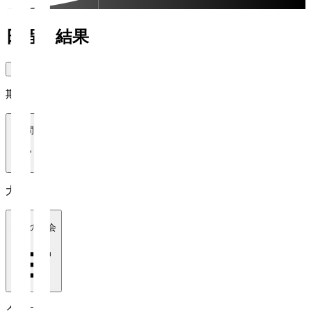
日程・結果
期間
1週間
大会
全ての大会
クラブ