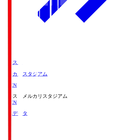
メルスタ
メルカリスタジアム
DAZN
メルスタ
メルカリスタジアム
DAZN
対戦データ