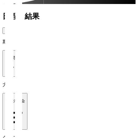
日程・結果
期間
1週間
大会
全ての大会
クラブ