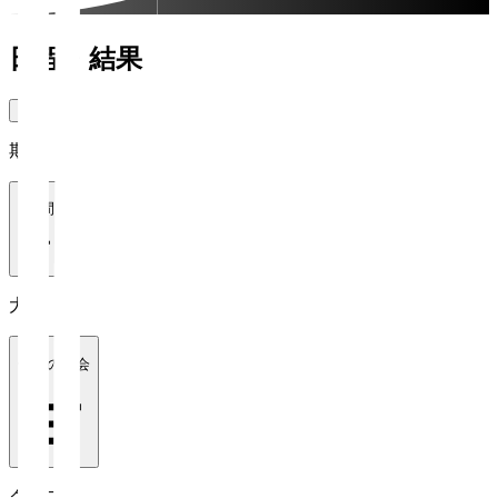
日程・結果
期間
1週間
大会
全ての大会
クラブ