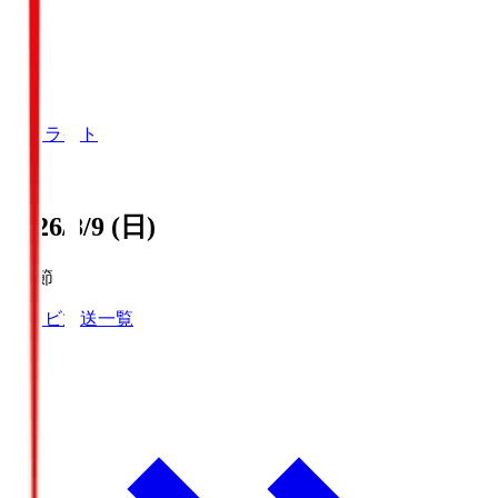
ハイライト
2026/8/9 (日)
第1節
テレビ放送一覧