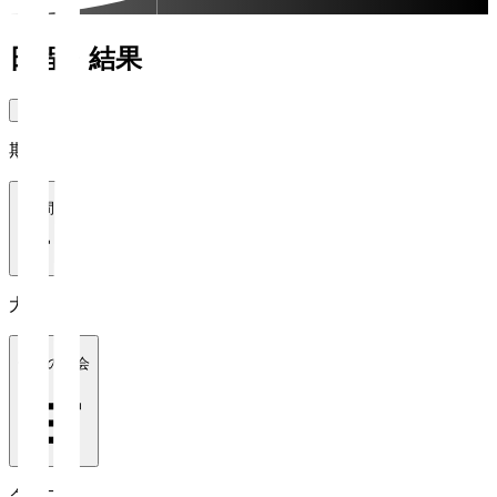
日程・結果
期間
1週間
大会
全ての大会
クラブ