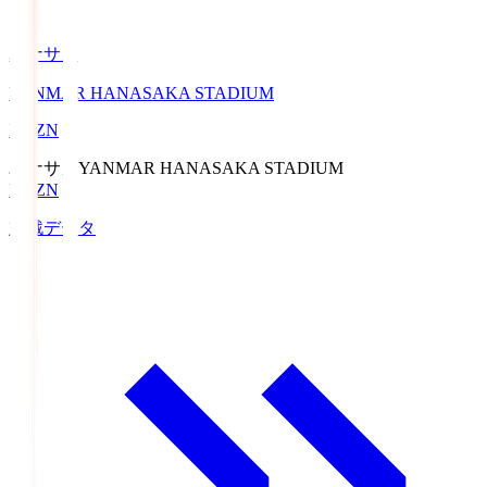
ハナサカ
YANMAR HANASAKA STADIUM
DAZN
ハナサカ
YANMAR HANASAKA STADIUM
DAZN
対戦データ