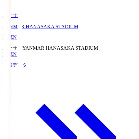
ハナサカ
YANMAR HANASAKA STADIUM
DAZN
ハナサカ
YANMAR HANASAKA STADIUM
DAZN
対戦データ