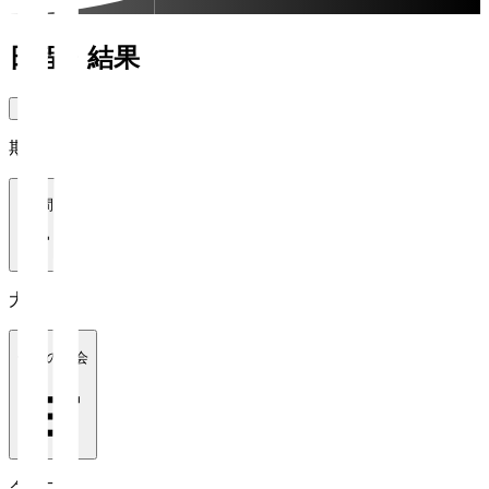
日程・結果
期間
1週間
大会
全ての大会
クラブ