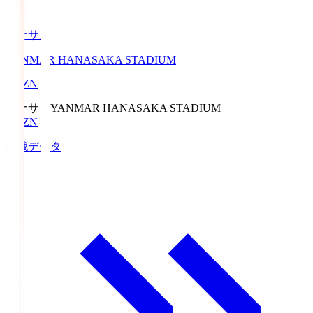
ハナサカ
YANMAR HANASAKA STADIUM
DAZN
ハナサカ
YANMAR HANASAKA STADIUM
DAZN
対戦データ