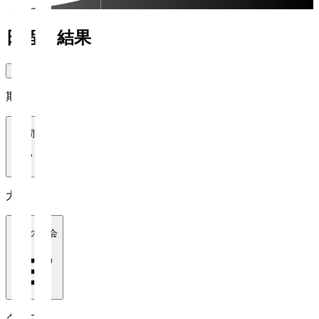
日程・結果
期間
1週間
大会
全ての大会
クラブ