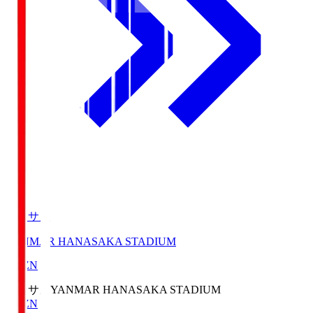
ハナサカ
YANMAR HANASAKA STADIUM
DAZN
ハナサカ
YANMAR HANASAKA STADIUM
DAZN