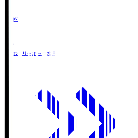
2
試合終了
1
水戸ホーリーホック
水戸