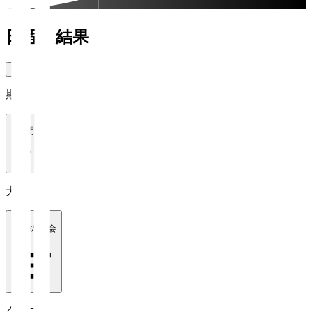
日程・結果
期間
1週間
大会
全ての大会
クラブ