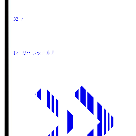
2
後半 32分
1
水戸ホーリーホック
水戸