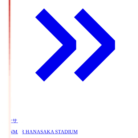
ハナサカ
YANMAR HANASAKA STADIUM