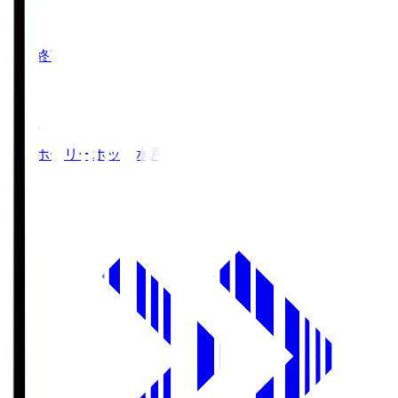
2
試合終了
1
水戸ホーリーホック
水戸