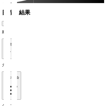
日程・結果
期間
1週間
大会
全ての大会
クラブ