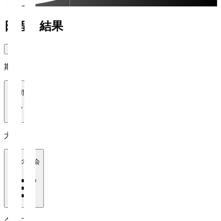
日程・結果
期間
1週間
大会
全ての大会
クラブ