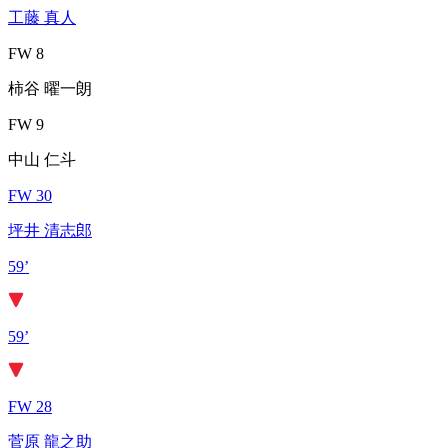
工藤 真人
FW 8
柿谷 曜一朗
FW 9
中山 仁斗
FW 30
坪井 清志郎
59’
59’
FW 28
菅原 龍之助