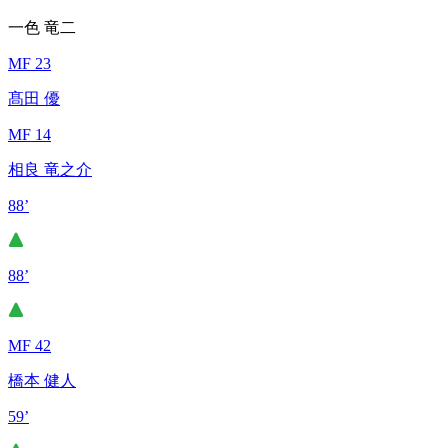
一色 竜二
MF 23
髙田 優
MF 14
相良 竜之介
88’
88’
MF 42
橋本 健人
59’