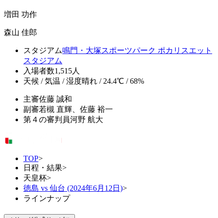
増田 功作
森山 佳郎
スタジアム
鳴門・大塚スポーツパーク ポカリスエット
スタジアム
入場者数
1,515人
天候 / 気温 / 湿度
晴れ / 24.4℃ / 68%
主審
佐藤 誠和
副審
若槻 直輝、佐藤 裕一
第４の審判員
河野 航大
TOP
>
日程・結果
>
天皇杯
>
徳島 vs 仙台 (2024年6月12日)
>
ラインナップ