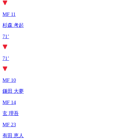
MF 11
杉森 考起
71’
71’
MF 10
鎌田 大夢
MF 14
玄 理吾
MF 23
有田 恵人