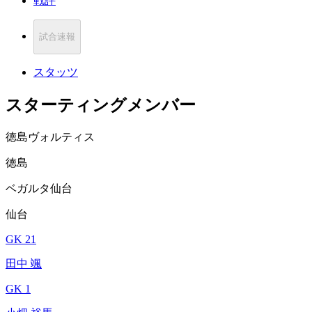
戦評
試合速報
スタッツ
スターティングメンバー
徳島ヴォルティス
徳島
ベガルタ仙台
仙台
GK 21
田中 颯
GK 1