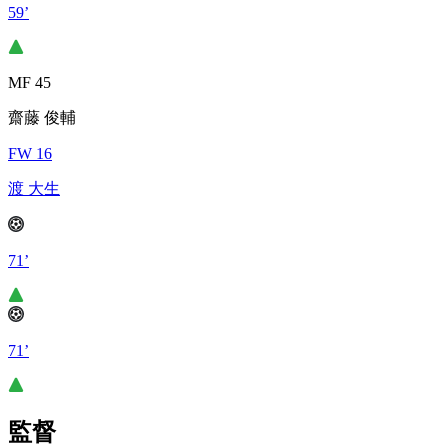
59’
MF 45
齋藤 俊輔
FW 16
渡 大生
71’
71’
監督