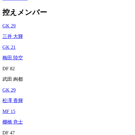
控えメンバー
GK 29
三井 大輝
GK 21
梅田 陸空
DF 82
武田 絢都
GK 29
松澤 香輝
MF 15
棚橋 尭士
DF 47