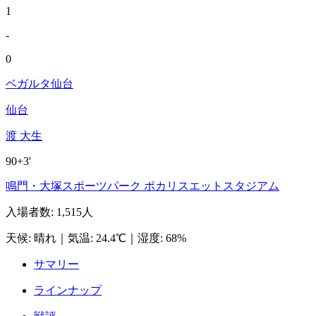
1
-
0
ベガルタ仙台
仙台
渡 大生
90+3'
鳴門・大塚スポーツパーク ポカリスエットスタジアム
入場者数
:
1,515人
天候
:
晴れ
｜
気温
:
24.4℃
｜
湿度
:
68%
サマリー
ラインナップ