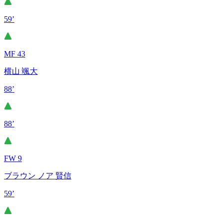
59’
MF 43
横山 颯大
88’
88’
FW 9
ブラウン ノア 賢信
59’