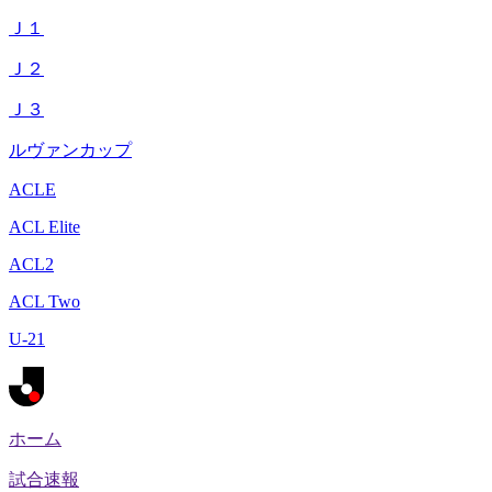
Ｊ１
Ｊ２
Ｊ３
ルヴァンカップ
ACLE
ACL Elite
ACL2
ACL Two
U-21
ホーム
試合速報