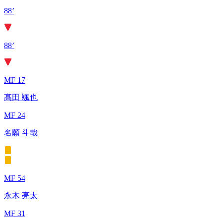
88’
88’
MF 17
髙田 颯也
MF 24
名願 斗哉
MF 54
永木 亮太
MF 31