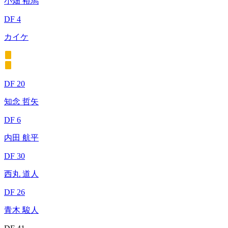
小畑 裕馬
DF 4
カイケ
DF 20
知念 哲矢
DF 6
内田 航平
DF 30
西丸 道人
DF 26
青木 駿人