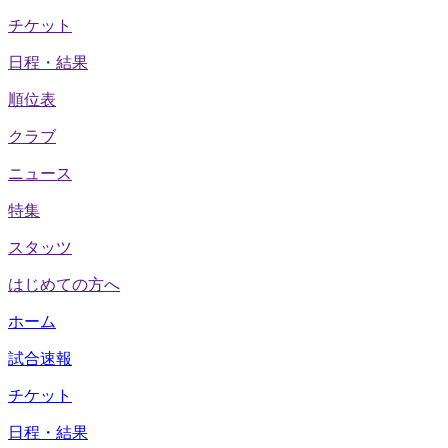
チケット
日程・結果
順位表
クラブ
ニュース
特集
スタッツ
はじめての方へ
ホーム
試合速報
チケット
日程・結果