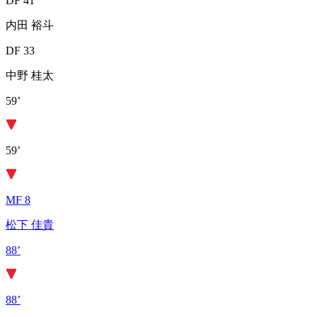
DF 41
内田 裕斗
DF 33
中野 桂太
59’
59’
MF 8
松下 佳貴
88’
88’