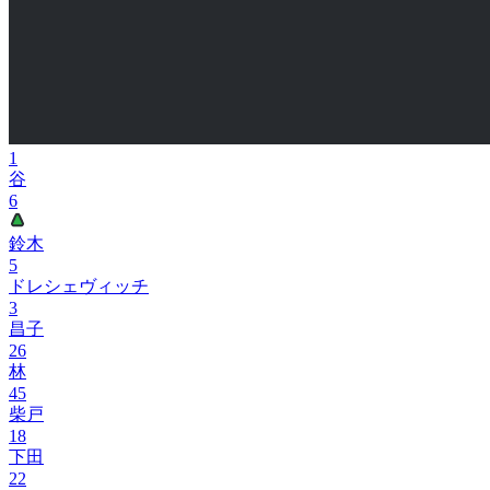
1
谷
6
鈴木
5
ドレシェヴィッチ
3
昌子
26
林
45
柴戸
18
下田
22