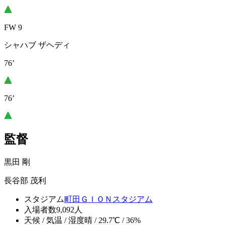
FW 9
シャハブ ザヘディ
76’
76’
監督
黒田 剛
長谷部 茂利
スタジアム
町田ＧＩＯＮスタジアム
入場者数
9,092人
天候 / 気温 / 湿度
晴 / 29.7℃ / 36%