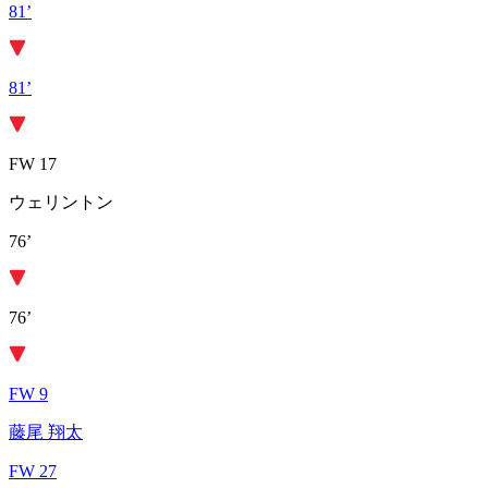
81’
81’
FW 17
ウェリントン
76’
76’
FW 9
藤尾 翔太
FW 27