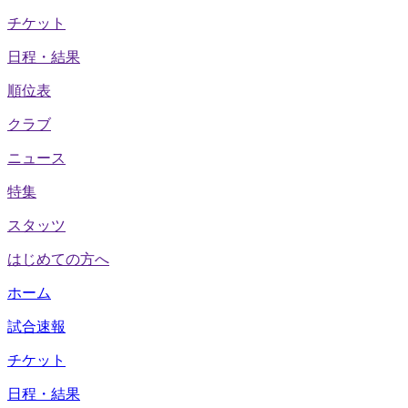
チケット
日程・結果
順位表
クラブ
ニュース
特集
スタッツ
はじめての方へ
ホーム
試合速報
チケット
日程・結果