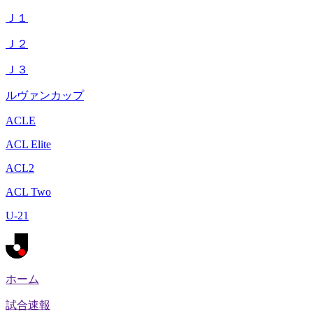
Ｊ１
Ｊ２
Ｊ３
ルヴァンカップ
ACLE
ACL Elite
ACL2
ACL Two
U-21
ホーム
試合速報