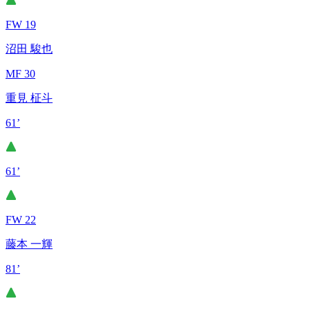
FW 19
沼田 駿也
MF 30
重見 柾斗
61’
61’
FW 22
藤本 一輝
81’