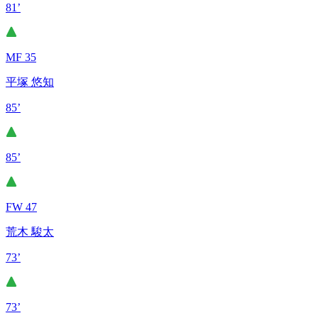
81’
MF 35
平塚 悠知
85’
85’
FW 47
荒木 駿太
73’
73’