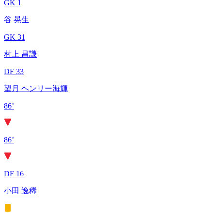
GK 1
谷 晃生
GK 31
村上 昌謙
DF 33
望月 ヘンリー海輝
86’
86’
DF 16
小田 逸稀