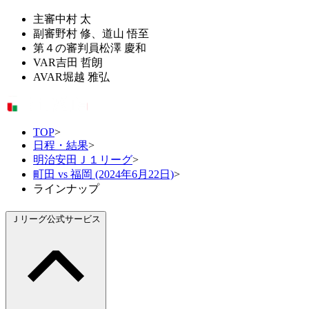
主審
中村 太
副審
野村 修、道山 悟至
第４の審判員
松澤 慶和
VAR
吉田 哲朗
AVAR
堀越 雅弘
TOP
>
日程・結果
>
明治安田Ｊ１リーグ
>
町田 vs 福岡 (2024年6月22日)
>
ラインナップ
Ｊリーグ公式サービス