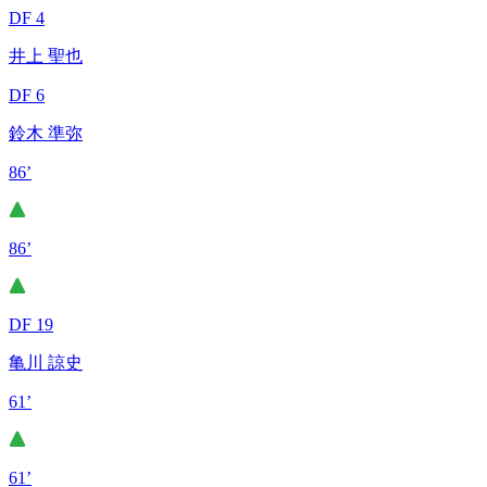
DF 4
井上 聖也
DF 6
鈴木 準弥
86’
86’
DF 19
亀川 諒史
61’
61’