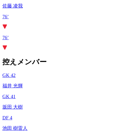
佐藤 凌我
76’
76’
控えメンバー
GK 42
福井 光輝
GK 41
坂田 大樹
DF 4
池田 樹雷人