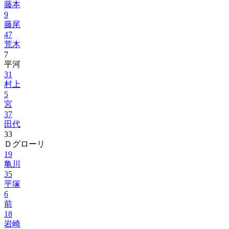
藤本
9
藤尾
47
荒木
7
平河
31
村上
5
宮
37
田代
33
Ｄグローリ
19
亀川
35
平塚
6
前
18
岩崎