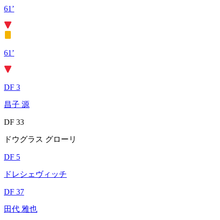
61’
61’
DF 3
昌子 源
DF 33
ドウグラス グローリ
DF 5
ドレシェヴィッチ
DF 37
田代 雅也