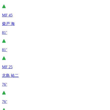
MF 45
柴戸 海
81’
81’
MF 25
北島 祐二
76’
76’