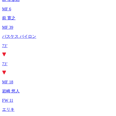
MF 6
前 寛之
MF 39
バスケス バイロン
73’
73’
MF 18
岩崎 悠人
FW 11
エリキ