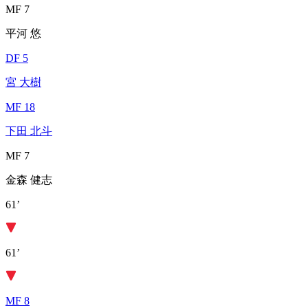
MF 7
平河 悠
DF 5
宮 大樹
MF 18
下田 北斗
MF 7
金森 健志
61’
61’
MF 8