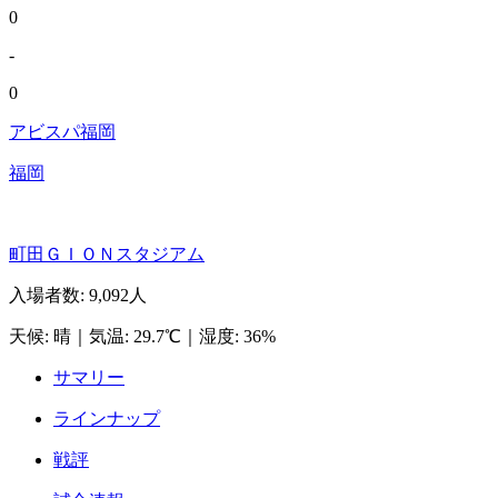
0
-
0
アビスパ福岡
福岡
町田ＧＩＯＮスタジアム
入場者数
:
9,092人
天候
:
晴
｜
気温
:
29.7℃
｜
湿度
:
36%
サマリー
ラインナップ
戦評