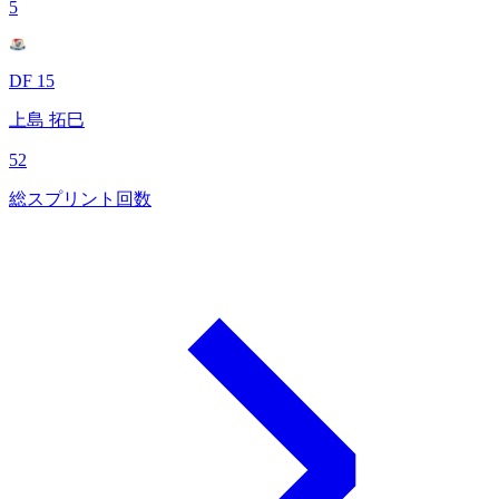
5
DF 15
上島 拓巳
52
総スプリント回数