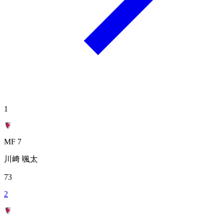
1
MF 7
川﨑 颯太
73
2