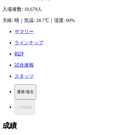
入場者数
:
10,679人
天候
:
晴
｜
気温
:
28.7℃
｜
湿度
:
60%
サマリー
ラインナップ
戦評
試合速報
スタッツ
通算/過去
この試合
成績