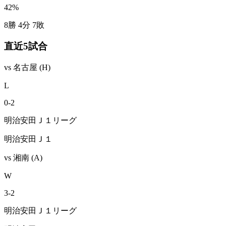
42
%
8勝 4分 7敗
直近5試合
vs
名古屋
(H)
L
0
-
2
明治安田Ｊ１リーグ
明治安田Ｊ１
vs
湘南
(A)
W
3
-
2
明治安田Ｊ１リーグ