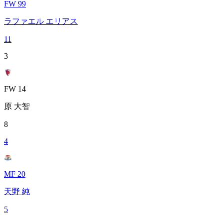
FW 99
ラファエル エリアス
11
3
FW 14
原 大智
8
4
MF 20
天野 純
5