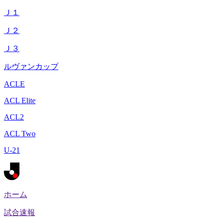
Ｊ１
Ｊ２
Ｊ３
ルヴァンカップ
ACLE
ACL Elite
ACL2
ACL Two
U-21
ホーム
試合速報