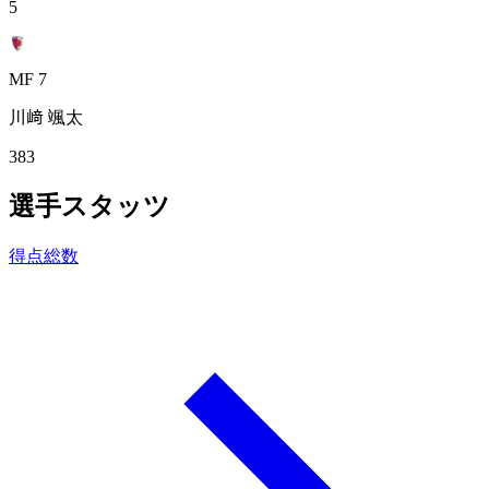
5
MF 7
川﨑 颯太
383
選手スタッツ
得点総数