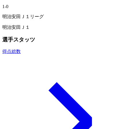
1
-
0
明治安田Ｊ１リーグ
明治安田Ｊ１
選手スタッツ
得点総数