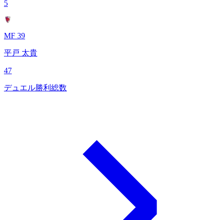
5
MF 39
平戸 太貴
47
デュエル勝利総数