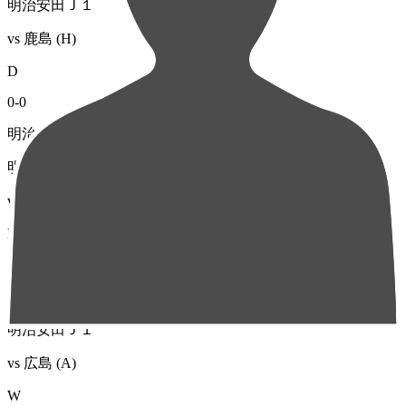
明治安田Ｊ１
vs
鹿島
(H)
D
0
-
0
明治安田Ｊ１リーグ
明治安田Ｊ１
vs
川崎Ｆ
(H)
D
1
-
1
明治安田Ｊ１リーグ
明治安田Ｊ１
vs
広島
(A)
W