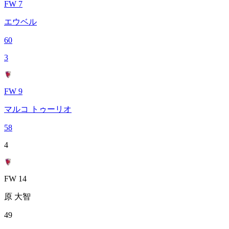
FW 7
エウベル
60
3
FW 9
マルコ トゥーリオ
58
4
FW 14
原 大智
49