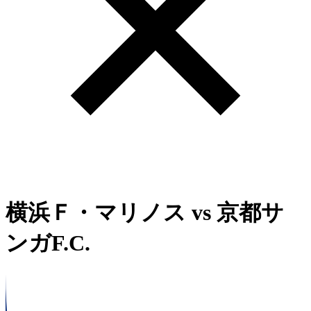
横浜Ｆ・マリノス
vs
京都サ
ンガF.C.