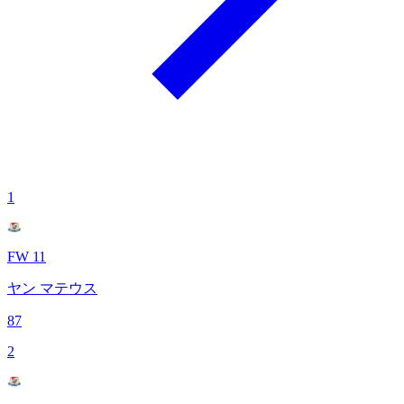
1
FW 11
ヤン マテウス
87
2