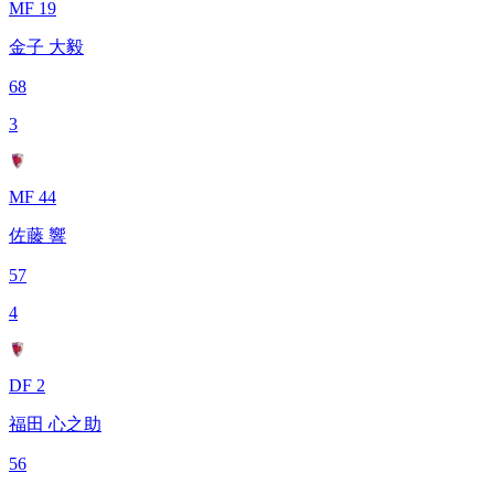
MF 19
金子 大毅
68
3
MF 44
佐藤 響
57
4
DF 2
福田 心之助
56