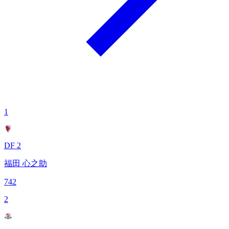
1
DF 2
福田 心之助
742
2