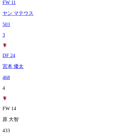
FW 11
ヤン マテウス
503
3
DF 24
宮本 優太
468
4
FW 14
原 大智
433