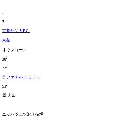
1
-
2
京都サンガF.C.
京都
オウンゴール
38'
23'
ラファエル エリアス
53'
原 大智
ニッパツ三ツ沢球技場