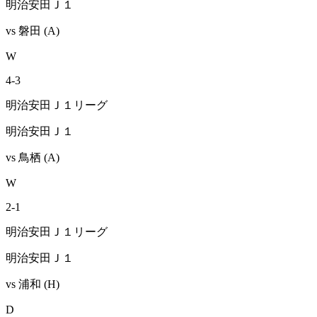
明治安田Ｊ１
vs
磐田
(A)
W
4
-
3
明治安田Ｊ１リーグ
明治安田Ｊ１
vs
鳥栖
(A)
W
2
-
1
明治安田Ｊ１リーグ
明治安田Ｊ１
vs
浦和
(H)
D