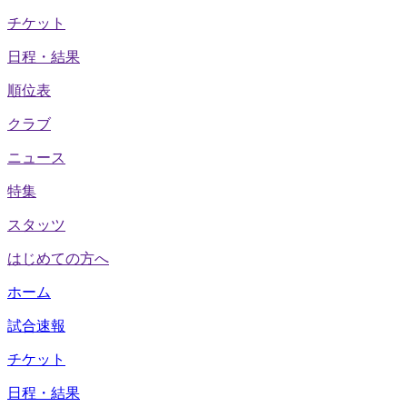
チケット
日程・結果
順位表
クラブ
ニュース
特集
スタッツ
はじめての方へ
ホーム
試合速報
チケット
日程・結果