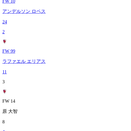
FW 10
アンデルソン ロペス
24
2
FW 99
ラファエル エリアス
11
3
FW 14
原 大智
8