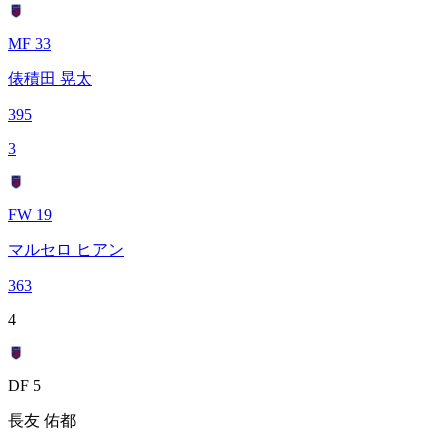
MF 33
俵積田 晃太
395
3
FW 19
マルセロ ヒアン
363
4
DF 5
長友 佑都