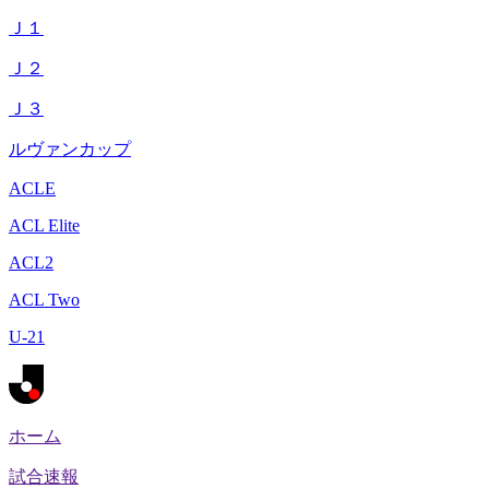
Ｊ１
Ｊ２
Ｊ３
ルヴァンカップ
ACLE
ACL Elite
ACL2
ACL Two
U-21
ホーム
試合速報