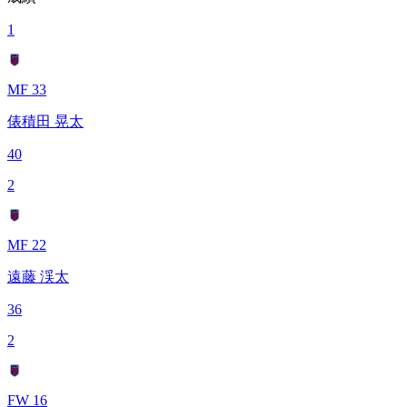
1
MF 33
俵積田 晃太
40
2
MF 22
遠藤 渓太
36
2
FW 16