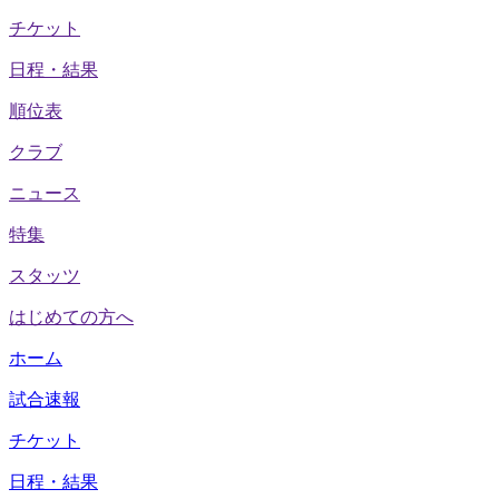
チケット
日程・結果
順位表
クラブ
ニュース
特集
スタッツ
はじめての方へ
ホーム
試合速報
チケット
日程・結果