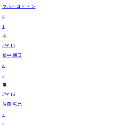
マルセロ ヒアン
8
1
FW 14
植中 朝日
8
3
FW 16
佐藤 恵允
7
4