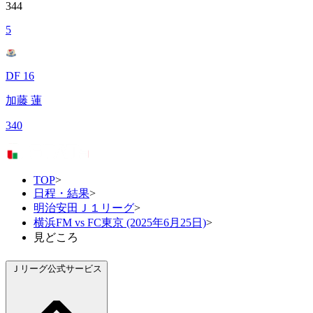
344
5
DF 16
加藤 蓮
340
TOP
>
日程・結果
>
明治安田Ｊ１リーグ
>
横浜FM vs FC東京 (2025年6月25日)
>
見どころ
Ｊリーグ公式サービス