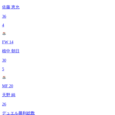
佐藤 恵允
36
4
FW 14
植中 朝日
30
5
MF 20
天野 純
26
デュエル勝利総数