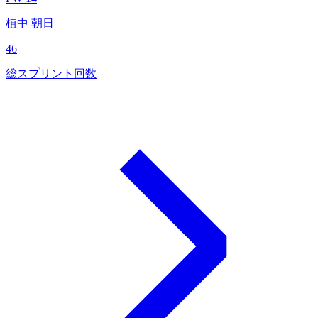
植中 朝日
46
総スプリント回数