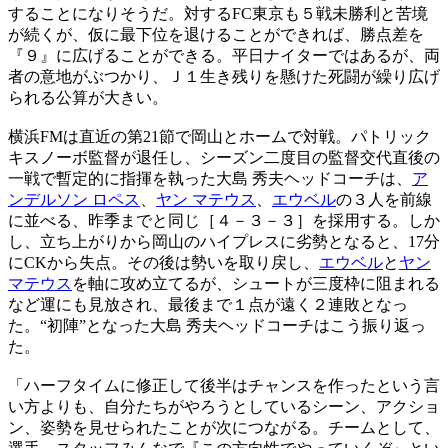
することになりそうだ。対するFC東京も５戦未勝利と苦境
が続くが、仮に最下位を退けることができれば、勝点差を
『９』に広げることができる。平日ナイターではあるが、両
者の意地がぶつかり、Ｊ１生き残りを懸けた死闘が繰り広げ
られる公算が大きい。
横浜FMは直近の第21節で岡山とホームで対戦。パトリック
キスノーボ監督が退任し、シーズン二度目の監督交代直後の
一戦で暫定的に指揮を執った大島 秀夫ヘッドコーチは、
ア
ンデルソン ロペス
、
ヤン マテウス
、
エウベル
の３人を前線
に並べる、昨季までと同じ［４－３－３］を採用する。しか
し、立ち上がりから岡山のハイプレスに劣勢となると、17分
にCKから失点。その後は勢いを取り戻し、
エウベル
と
ヤン
マテウス
を軸に攻め立てるが、シュートが三度枠に阻まれる
など運にも見放され、最後まで１点が遠く２連敗となっ
た。“初陣”となった大島 秀夫ヘッドコーチはこう振り返っ
た。
「ハーフタイムに修正して後半はチャンスを作ったという言
い方よりも、自分たちがやろうとしているシーン、アクショ
ン、姿勢を見せられたことが次につながる。チームとして、