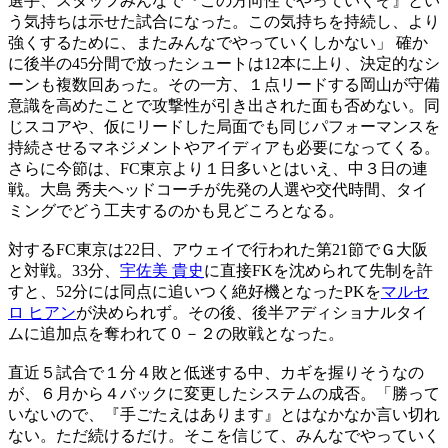
選手、スタッフみんなで『この方向性でやっていくぞ』とい
う気持ちは示せた試合になった。この気持ちを持続し、より
強くするために、またみんなでやっていくしかない」 確か
に後半の45分間で放ったシュートは12本に上り、決定的なシ
ーンも複数回あった。その一方、１点リードする岡山が守備
意識を高めたことで攻撃性が引き出された面も否めない。同
じスコアや、仮にリードした局面でも同じパフォーマンスを
持続させるマネジメントやアイディアも必要になってくる。
さらに今節は、FC東京より１日多いとはいえ、中３日の連
戦。大島 秀夫ヘッドコーチが先発の人選や交代時間、タイ
ミングでどう工夫するのかも見どころとなる。
対するFC東京は22日、アウェイで行われた第21節でＧ大阪
と対戦。33分、
宇佐美 貴史
に直接FKを沈められて先制を許
すと、52分には同点に追いつく絶好機となったPKを
マルセ
ロ ヒアン
が決められず。その後、後半アディショナルタイ
ムに追加点を奪われて０－２の敗戦となった。
直近５試合で１分４敗と低迷する中、カギを握りそうなの
が、６月から４バックに変更したシステムの成否。「勝って
いないので、『手ごたえはあります』とはなかなか言い切れ
ない。ただ続けるだけ。そこを信じて、みんなでやっていく