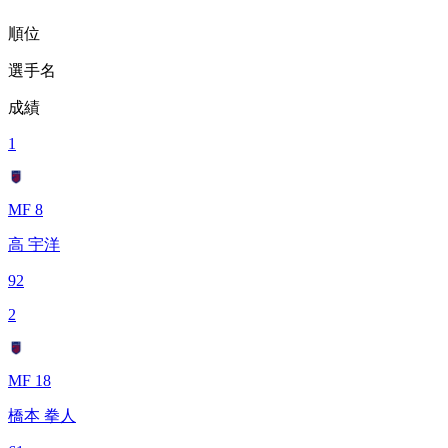
順位
選手名
成績
1
MF 8
高 宇洋
92
2
MF 18
橋本 拳人