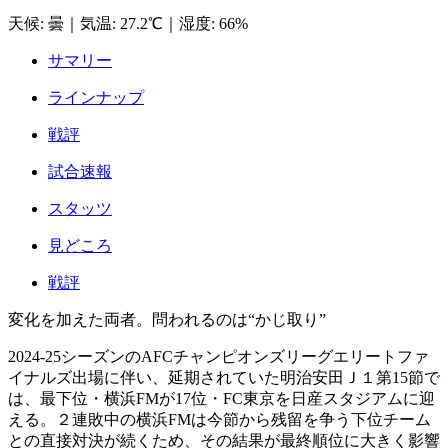
天候
:
曇
｜
気温
:
27.2℃
｜
湿度
:
66%
サマリー
ラインナップ
戦評
試合速報
スタッツ
見どころ
戦評
変化を加えた両者。問われるのは“かじ取り”
2024-25シーズンのAFCチャンピオンズリーグエリートファ
イナルズ出場に伴い、延期されていた明治安田Ｊ１第15節で
は、最下位・横浜FMが17位・FC東京を日産スタジアムに迎
える。２連敗中の横浜FMは今節から残留を争う下位チーム
との直接対決が続くため、その結果が最終順位に大きく影響