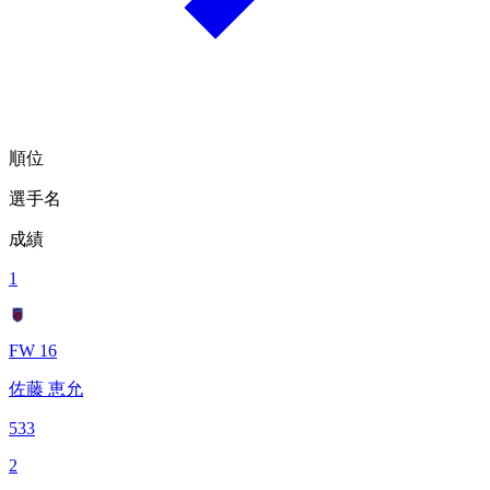
順位
選手名
成績
1
FW 16
佐藤 恵允
533
2