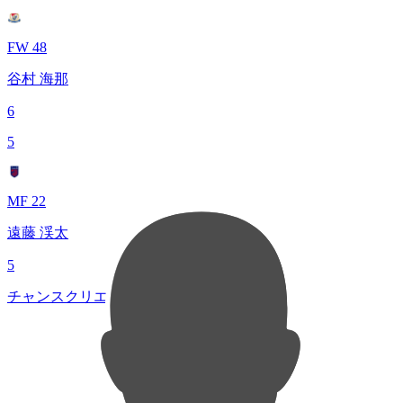
FW 48
谷村 海那
6
5
MF 22
遠藤 渓太
5
チャンスクリエイト総数