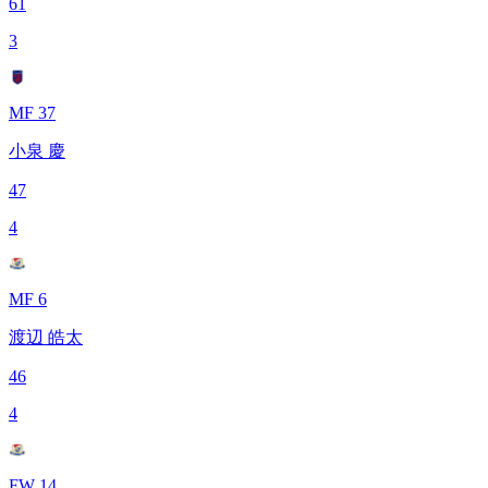
61
3
MF 37
小泉 慶
47
4
MF 6
渡辺 皓太
46
4
FW 14