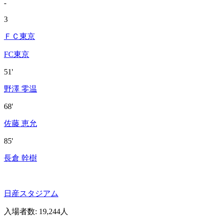
-
3
ＦＣ東京
FC東京
51'
野澤 零温
68'
佐藤 恵允
85'
長倉 幹樹
日産スタジアム
入場者数
:
19,244人