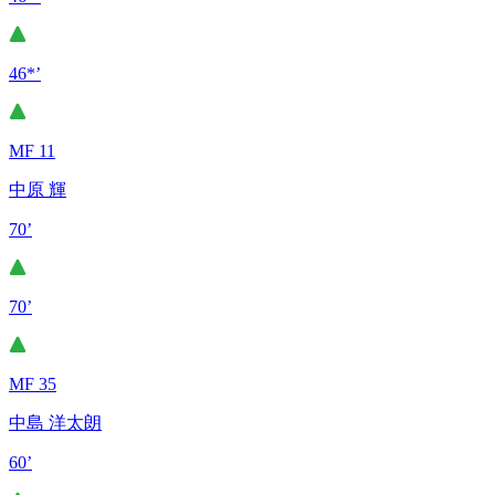
46*’
MF 11
中原 輝
70’
70’
MF 35
中島 洋太朗
60’