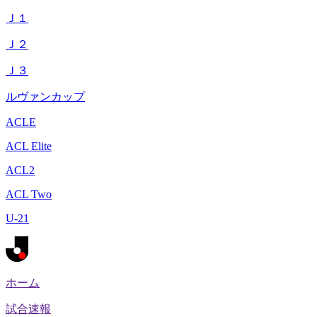
Ｊ１
Ｊ２
Ｊ３
ルヴァンカップ
ACLE
ACL Elite
ACL2
ACL Two
U-21
ホーム
試合速報