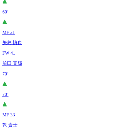
60’
MF 21
矢島 慎也
FW 41
前田 直輝
70’
70’
MF 33
乾 貴士