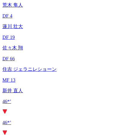
荒木 隼人
DF 4
蓮川 壮大
DF 19
佐々木 翔
DF 66
住吉 ジェラニレショーン
MF 13
新井 直人
46*’
46*’