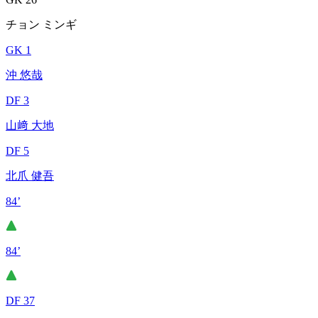
チョン ミンギ
GK 1
沖 悠哉
DF 3
山﨑 大地
DF 5
北爪 健吾
84’
84’
DF 37