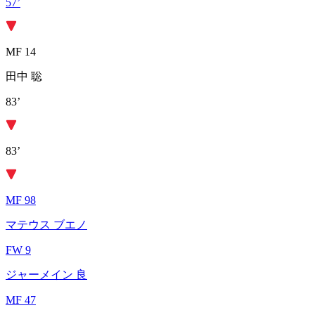
57’
MF 14
田中 聡
83’
83’
MF 98
マテウス ブエノ
FW 9
ジャーメイン 良
MF 47