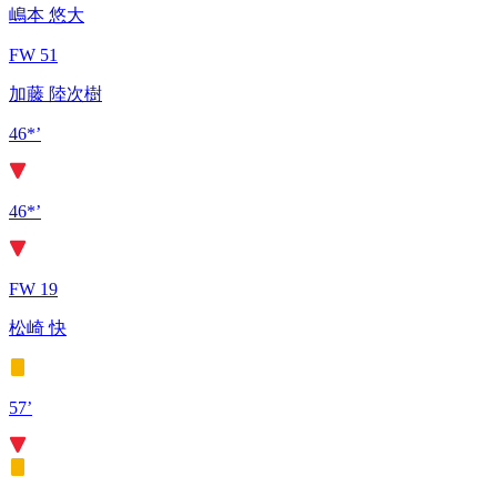
嶋本 悠大
FW 51
加藤 陸次樹
46*’
46*’
FW 19
松崎 快
57’