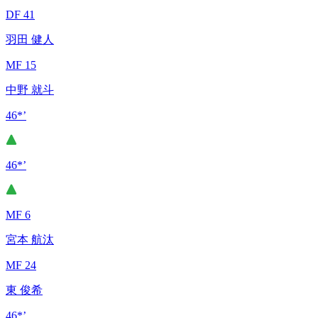
DF 41
羽田 健人
MF 15
中野 就斗
46*’
46*’
MF 6
宮本 航汰
MF 24
東 俊希
46*’