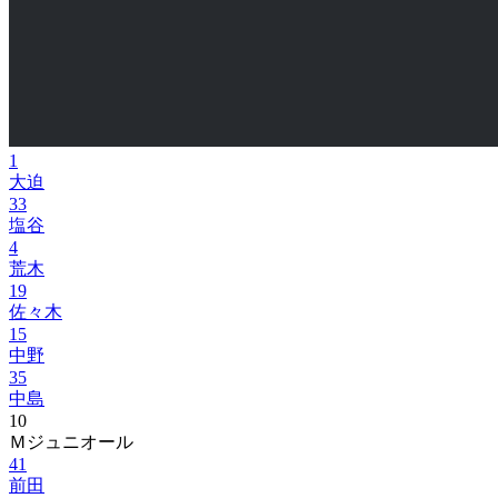
1
大迫
33
塩谷
4
荒木
19
佐々木
15
中野
35
中島
10
Ｍジュニオール
41
前田