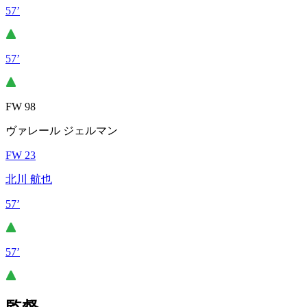
57’
57’
FW 98
ヴァレール ジェルマン
FW 23
北川 航也
57’
57’