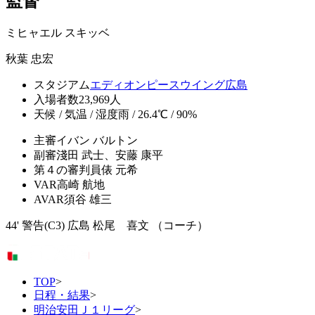
監督
ミヒャエル スキッベ
秋葉 忠宏
スタジアム
エディオンピースウイング広島
入場者数
23,969人
天候 / 気温 / 湿度
雨 / 26.4℃ / 90%
主審
イバン バルトン
副審
淺田 武士、安藤 康平
第４の審判員
俵 元希
VAR
高崎 航地
AVAR
須谷 雄三
44' 警告(C3) 広島 松尾 喜文 （コーチ）
TOP
>
日程・結果
>
明治安田Ｊ１リーグ
>