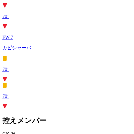
70’
FW 7
カピシャーバ
70’
70’
控えメンバー
GK 26