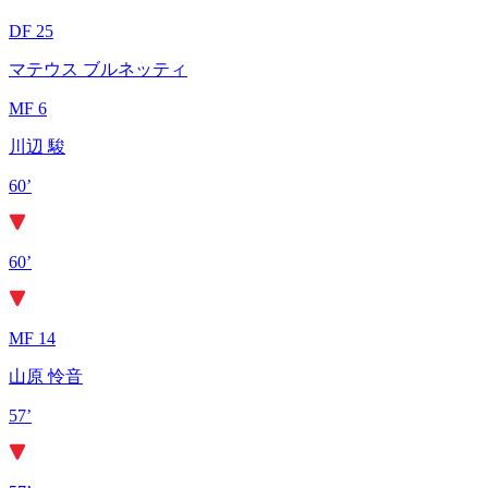
DF 25
マテウス ブルネッティ
MF 6
川辺 駿
60’
60’
MF 14
山原 怜音
57’