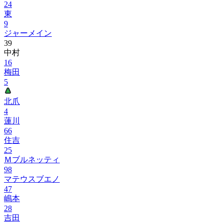
24
東
9
ジャーメイン
39
中村
16
梅田
5
北爪
4
蓮川
66
住吉
25
Ｍブルネッティ
98
マテウスブエノ
47
嶋本
28
吉田