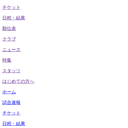
チケット
日程・結果
順位表
クラブ
ニュース
特集
スタッツ
はじめての方へ
ホーム
試合速報
チケット
日程・結果