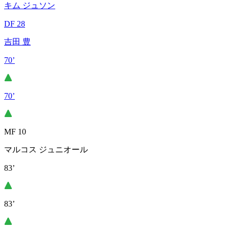
キム ジュソン
DF 28
吉田 豊
70’
70’
MF 10
マルコス ジュニオール
83’
83’