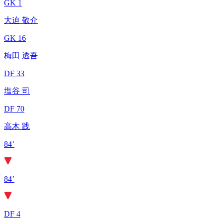
GK 1
大迫 敬介
GK 16
梅田 透吾
DF 33
塩谷 司
DF 70
高木 践
84’
84’
DF 4