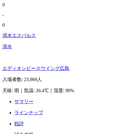
0
-
0
清水エスパルス
清水
エディオンピースウイング広島
入場者数
:
23,969人
天候
:
雨
｜
気温
:
26.4℃
｜
湿度
:
90%
サマリー
ラインナップ
戦評