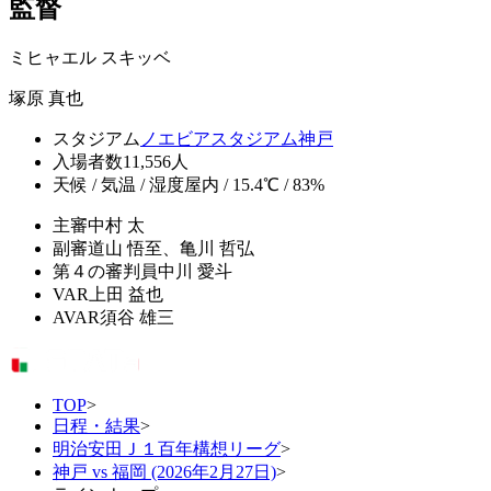
監督
ミヒャエル スキッベ
塚原 真也
スタジアム
ノエビアスタジアム神戸
入場者数
11,556人
天候 / 気温 / 湿度
屋内 / 15.4℃ / 83%
主審
中村 太
副審
道山 悟至、亀川 哲弘
第４の審判員
中川 愛斗
VAR
上田 益也
AVAR
須谷 雄三
TOP
>
日程・結果
>
明治安田Ｊ１百年構想リーグ
>
神戸 vs 福岡 (2026年2月27日)
>