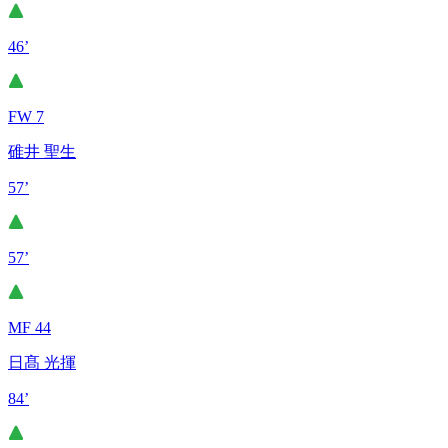
46’
FW 7
碓井 聖生
57’
57’
MF 44
日髙 光揮
84’