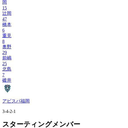
岡
15
辻岡
47
橋本
6
重見
8
奥野
29
前嶋
25
北島
7
碓井
アビスパ福岡
3-4-2-1
スターティングメンバー