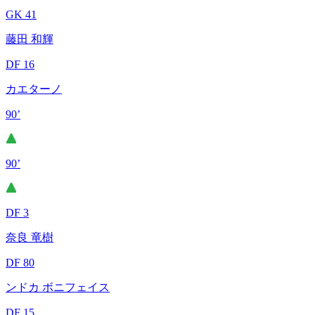
GK 41
藤田 和輝
DF 16
カエターノ
90’
90’
DF 3
奈良 竜樹
DF 80
ンドカ ボニフェイス
DF 15