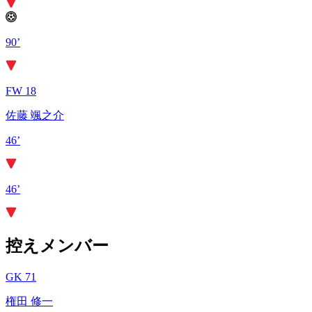
90’
FW 18
佐藤 颯之介
46’
46’
控えメンバー
GK 71
権田 修一