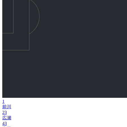
1
前川
23
広瀬
43