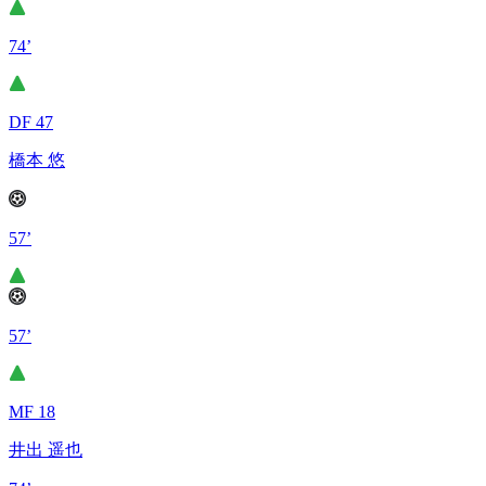
74’
DF 47
橋本 悠
57’
57’
MF 18
井出 遥也