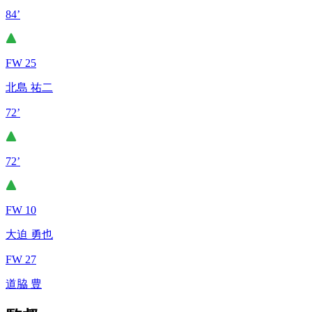
84’
FW 25
北島 祐二
72’
72’
FW 10
大迫 勇也
FW 27
道脇 豊