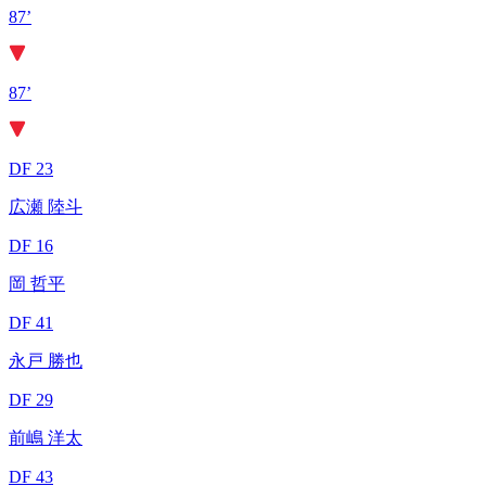
87’
87’
DF 23
広瀬 陸斗
DF 16
岡 哲平
DF 41
永戸 勝也
DF 29
前嶋 洋太
DF 43