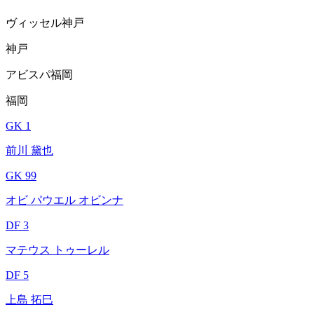
ヴィッセル神戸
神戸
アビスパ福岡
福岡
GK 1
前川 黛也
GK 99
オビ パウエル オビンナ
DF 3
マテウス トゥーレル
DF 5
上島 拓巳