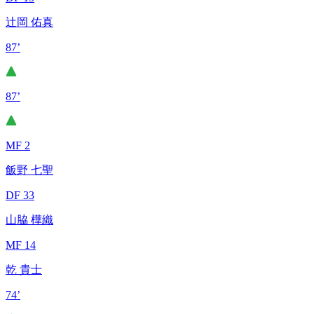
辻岡 佑真
87’
87’
MF 2
飯野 七聖
DF 33
山脇 樺織
MF 14
乾 貴士
74’