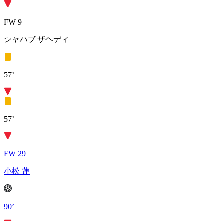
FW 9
シャハブ ザヘディ
57’
57’
FW 29
小松 蓮
90’