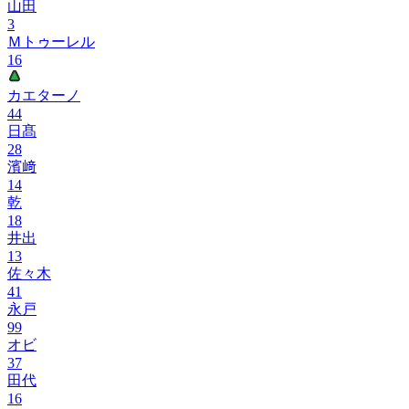
山田
3
Ｍトゥーレル
16
カエターノ
44
日髙
28
濱﨑
14
乾
18
井出
13
佐々木
41
永戸
99
オビ
37
田代
16