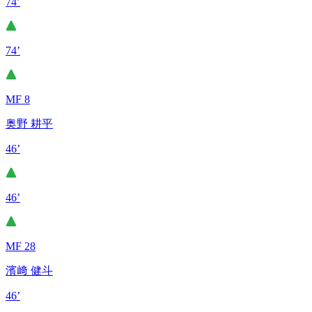
74’
74’
MF 8
奥野 耕平
46’
46’
MF 28
濱﨑 健斗
46’