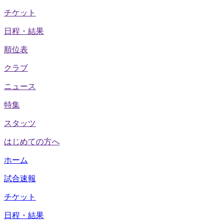
チケット
日程・結果
順位表
クラブ
ニュース
特集
スタッツ
はじめての方へ
ホーム
試合速報
チケット
日程・結果