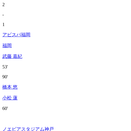
2
-
1
アビスパ福岡
福岡
武藤 嘉紀
53'
90'
橋本 悠
小松 蓮
60'
ノエビアスタジアム神戸