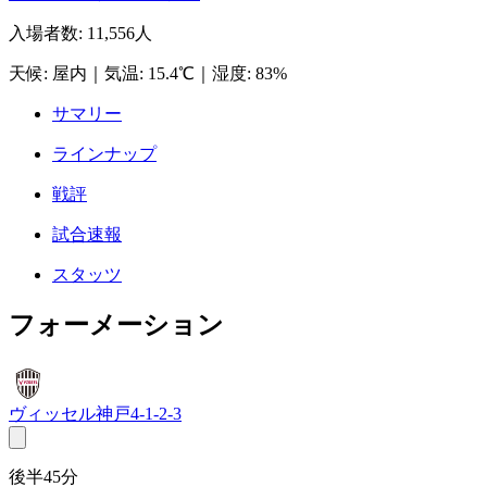
入場者数
:
11,556人
天候
:
屋内
｜
気温
:
15.4℃
｜
湿度
:
83%
サマリー
ラインナップ
戦評
試合速報
スタッツ
フォーメーション
ヴィッセル神戸
4-1-2-3
後半45分