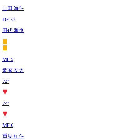
山田 海斗
DF 37
田代 雅也
MF 5
郷家 友太
74’
74’
MF 6
重見 柾斗