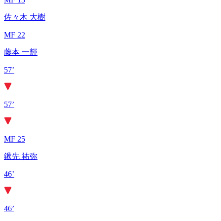
佐々木 大樹
MF 22
藤本 一輝
57’
57’
MF 25
鍬先 祐弥
46’
46’