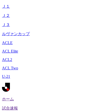
Ｊ１
Ｊ２
Ｊ３
ルヴァンカップ
ACLE
ACL Elite
ACL2
ACL Two
U-21
ホーム
試合速報