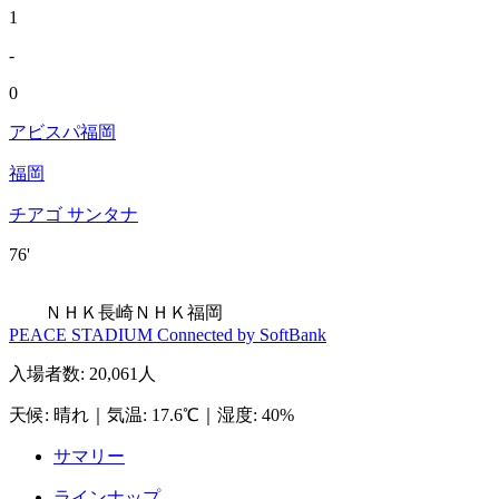
1
-
0
アビスパ福岡
福岡
チアゴ サンタナ
76'
ＮＨＫ長崎
ＮＨＫ福岡
PEACE STADIUM Connected by SoftBank
入場者数
:
20,061人
天候
:
晴れ
｜
気温
:
17.6℃
｜
湿度
:
40%
サマリー
ラインナップ