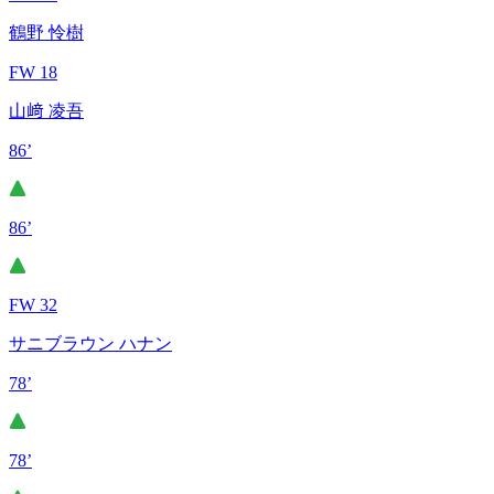
鶴野 怜樹
FW 18
山﨑 凌吾
86’
86’
FW 32
サニブラウン ハナン
78’
78’