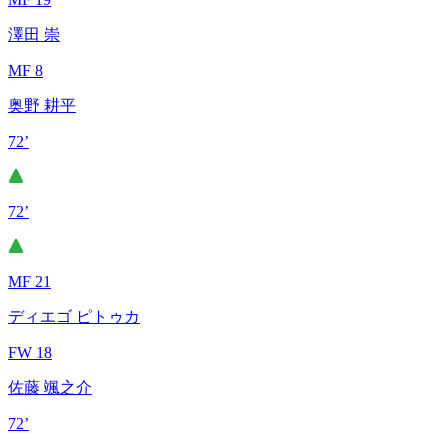
澤田 崇
MF 8
奥野 耕平
72’
72’
MF 21
ディエゴ ピトゥカ
FW 18
佐藤 颯之介
72’