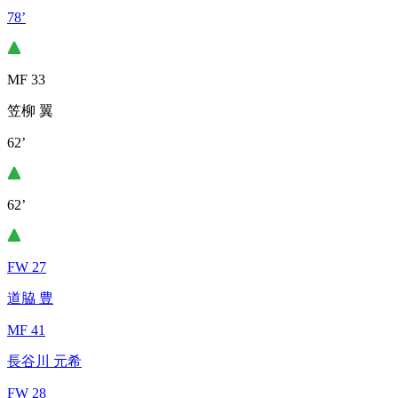
78’
MF 33
笠柳 翼
62’
62’
FW 27
道脇 豊
MF 41
長谷川 元希
FW 28