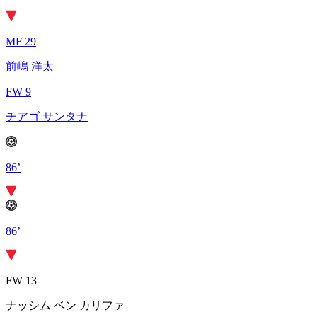
MF 29
前嶋 洋太
FW 9
チアゴ サンタナ
86’
86’
FW 13
ナッシム ベン カリファ