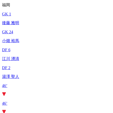
福岡
GK 1
後藤 雅明
GK 24
小畑 裕馬
DF 6
江川 湧清
DF 2
湯澤 聖人
46’
46’