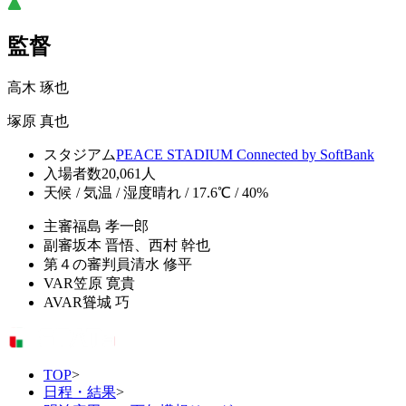
監督
高木 琢也
塚原 真也
スタジアム
PEACE STADIUM Connected by SoftBank
入場者数
20,061人
天候 / 気温 / 湿度
晴れ / 17.6℃ / 40%
主審
福島 孝一郎
副審
坂本 晋悟、西村 幹也
第４の審判員
清水 修平
VAR
笠原 寛貴
AVAR
聳城 巧
TOP
>
日程・結果
>