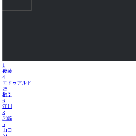
1
後藤
4
エドゥアルド
25
櫛引
6
江川
8
岩崎
5
山口