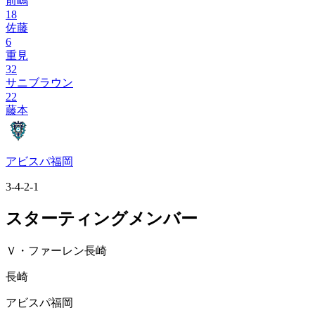
前嶋
18
佐藤
6
重見
32
サニブラウン
22
藤本
アビスパ福岡
3-4-2-1
スターティングメンバー
Ｖ・ファーレン長崎
長崎
アビスパ福岡