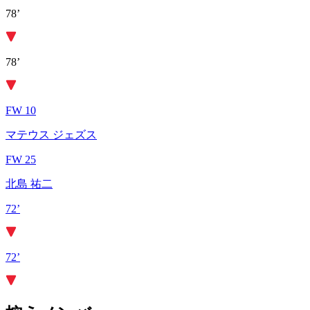
78’
78’
FW 10
マテウス ジェズス
FW 25
北島 祐二
72’
72’