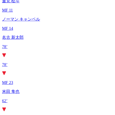
重見 柾斗
MF 11
ノーマン キャンベル
MF 14
名古 新太郎
78’
78’
MF 23
米田 隼也
62’