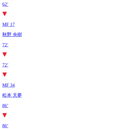
62’
MF 17
秋野 央樹
72’
72’
MF 34
松本 天夢
86’
86’