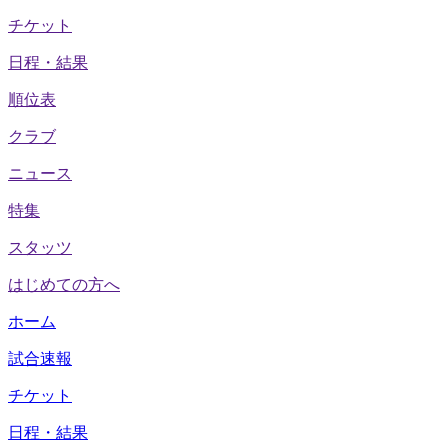
チケット
日程・結果
順位表
クラブ
ニュース
特集
スタッツ
はじめての方へ
ホーム
試合速報
チケット
日程・結果