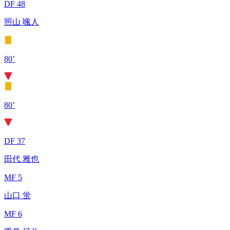
DF 48
照山 颯人
80’
80’
DF 37
田代 雅也
MF 5
山口 蛍
MF 6