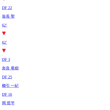
DF 22
翁長 聖
62’
62’
DF 3
奈良 竜樹
DF 25
櫛引 一紀
DF 16
岡 哲平