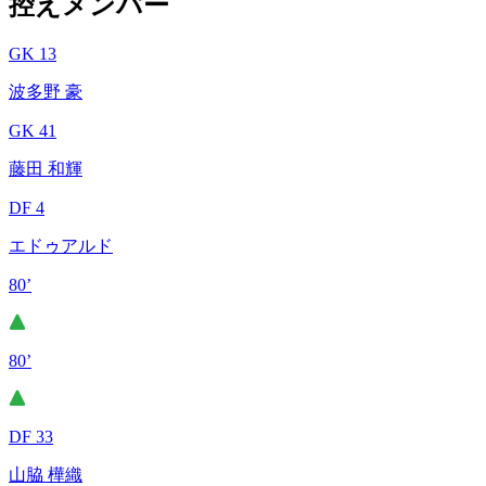
控えメンバー
GK 13
波多野 豪
GK 41
藤田 和輝
DF 4
エドゥアルド
80’
80’
DF 33
山脇 樺織