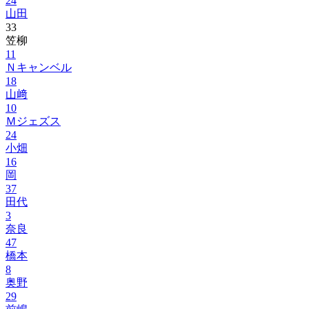
24
山田
33
笠柳
11
Ｎキャンベル
18
山﨑
10
Ｍジェズス
24
小畑
16
岡
37
田代
3
奈良
47
橋本
8
奥野
29