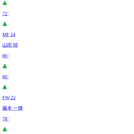
72’
MF 24
山田 陸
86’
86’
FW 22
藤本 一輝
78’