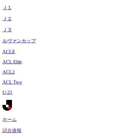
Ｊ１
Ｊ２
Ｊ３
ルヴァンカップ
ACLE
ACL Elite
ACL2
ACL Two
U-21
ホーム
試合速報