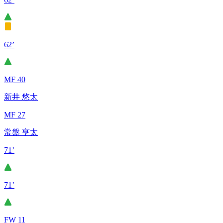
62’
MF 40
新井 悠太
MF 27
常盤 亨太
71’
71’
FW 11