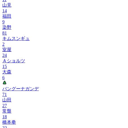
山見
14
福田
9
染野
81
キムスンギュ
2
室屋
24
Ａショルツ
15
大森
6
バングーナガンデ
71
山田
27
常盤
18
橋本拳
22