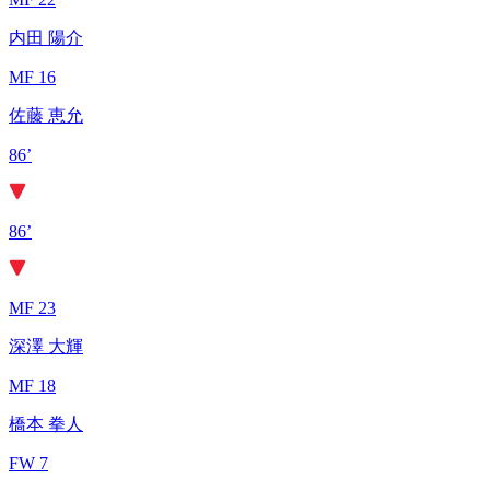
内田 陽介
MF 16
佐藤 恵允
86’
86’
MF 23
深澤 大輝
MF 18
橋本 拳人
FW 7