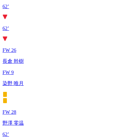
62’
62’
FW 26
長倉 幹樹
FW 9
染野 唯月
FW 28
野澤 零温
62’