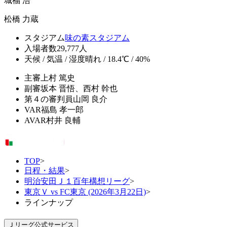
城福 浩
松橋 力蔵
スタジアム
味の素スタジアム
入場者数
29,777人
天候 / 気温 / 湿度
晴れ / 18.4℃ / 40%
主審
上村 篤史
副審
坂本 晋悟、西村 幹也
第４の審判員
山岡 良介
VAR
福島 孝一郎
AVAR
村井 良輔
TOP
>
日程・結果
>
明治安田Ｊ１百年構想リーグ
>
東京Ｖ vs FC東京 (2026年3月22日)
>
ラインナップ
Ｊリーグ公式サービス