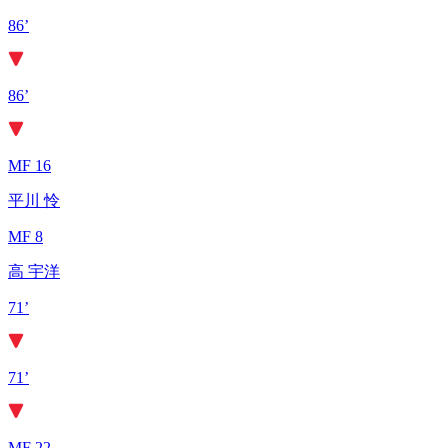
86’
86’
MF 16
平川 怜
MF 8
高 宇洋
71’
71’
MF 22