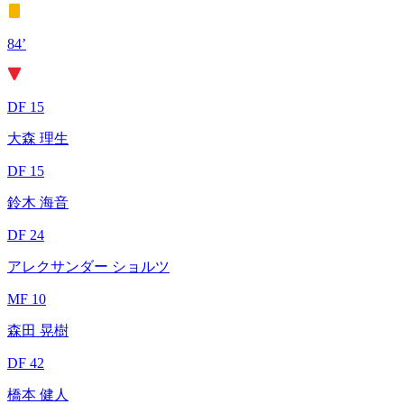
84’
DF 15
大森 理生
DF 15
鈴木 海音
DF 24
アレクサンダー ショルツ
MF 10
森田 晃樹
DF 42
橋本 健人