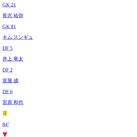
GK 21
長沢 祐弥
GK 81
キム スンギュ
DF 5
井上 竜太
DF 2
室屋 成
DF 6
宮原 和也
84’