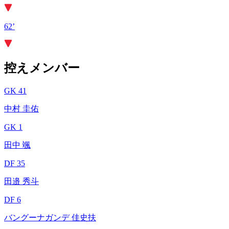
62’
控えメンバー
GK 41
中村 圭佑
GK 1
田中 颯
DF 35
田邉 秀斗
DF 6
バングーナガンデ 佳史扶