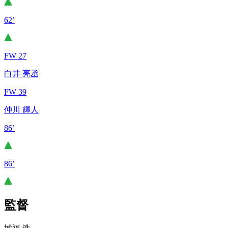
62’
FW 27
白井 亮丞
FW 39
仲川 輝人
86’
86’
監督