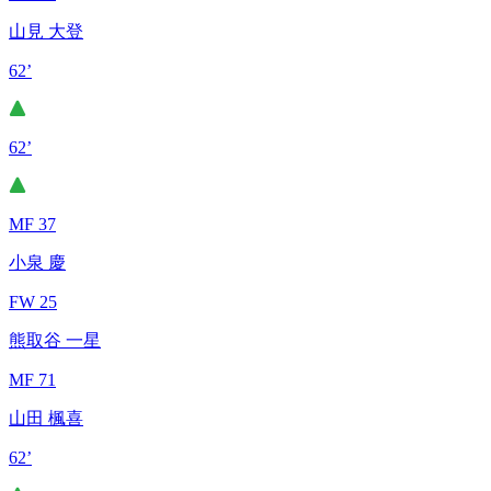
山見 大登
62’
62’
MF 37
小泉 慶
FW 25
熊取谷 一星
MF 71
山田 楓喜
62’