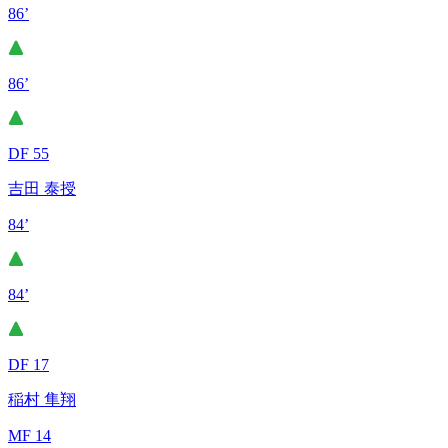
86’
86’
DF 55
吉田 泰授
84’
84’
DF 17
稲村 隼翔
MF 14