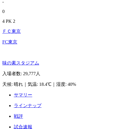
-
0
4 PK 2
ＦＣ東京
FC東京
味の素スタジアム
入場者数
:
29,777人
天候
:
晴れ
｜
気温
:
18.4℃
｜
湿度
:
40%
サマリー
ラインナップ
戦評
試合速報