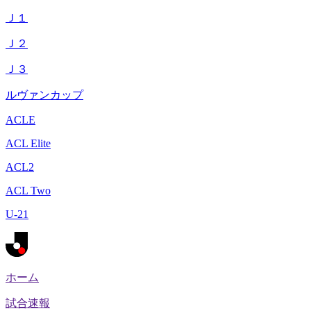
Ｊ１
Ｊ２
Ｊ３
ルヴァンカップ
ACLE
ACL Elite
ACL2
ACL Two
U-21
ホーム
試合速報