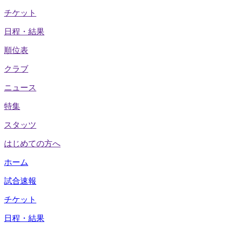
チケット
日程・結果
順位表
クラブ
ニュース
特集
スタッツ
はじめての方へ
ホーム
試合速報
チケット
日程・結果