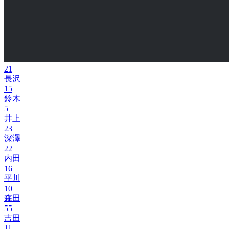
21
長沢
15
鈴木
5
井上
23
深澤
22
内田
16
平川
10
森田
55
吉田
11