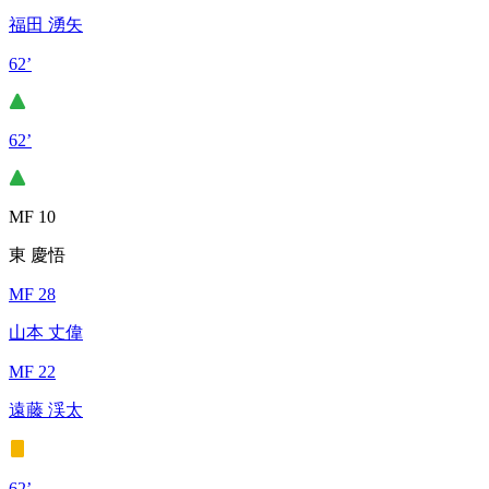
福田 湧矢
62’
62’
MF 10
東 慶悟
MF 28
山本 丈偉
MF 22
遠藤 渓太
62’