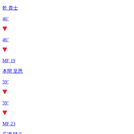
乾 貴士
46’
46’
MF 19
本間 至恩
59’
59’
MF 23