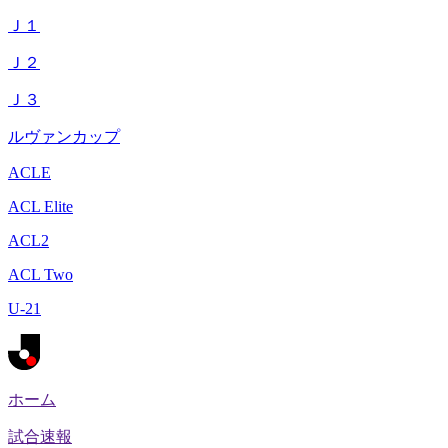
Ｊ１
Ｊ２
Ｊ３
ルヴァンカップ
ACLE
ACL Elite
ACL2
ACL Two
U-21
ホーム
試合速報