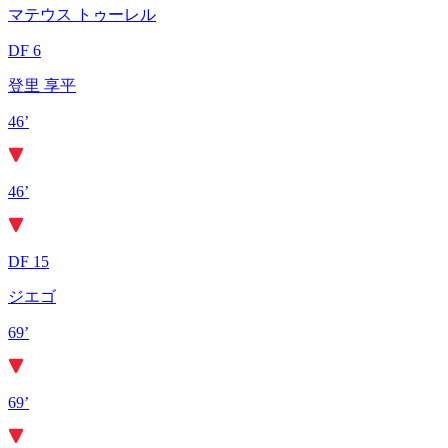
マテウス トゥーレル
DF 6
登里 享平
46’
46’
DF 15
ジエゴ
69’
69’