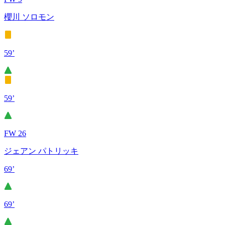
櫻川 ソロモン
59’
59’
FW 26
ジェアン パトリッキ
69’
69’