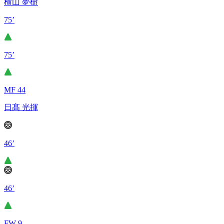
横山 夢樹
75’
75’
MF 44
日髙 光揮
46’
46’
FW 9