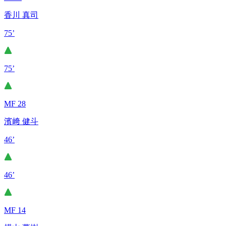
香川 真司
75’
75’
MF 28
濱﨑 健斗
46’
46’
MF 14