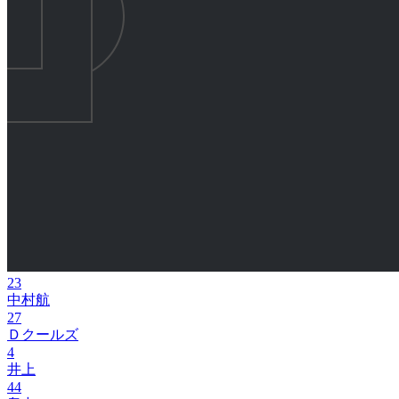
23
中村航
27
Ｄクールズ
4
井上
44