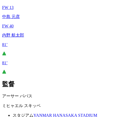
FW 13
中島 元彦
FW 40
内野 航太郎
81’
81’
監督
アーサー パパス
ミヒャエル スキッベ
スタジアム
YANMAR HANASAKA STADIUM