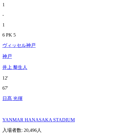
1
-
1
6 PK 5
ヴィッセル神戸
神戸
井上 黎生人
12'
67'
日髙 光揮
YANMAR HANASAKA STADIUM
入場者数
:
20,496人