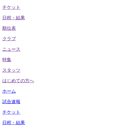
チケット
日程・結果
順位表
クラブ
ニュース
特集
スタッツ
はじめての方へ
ホーム
試合速報
チケット
日程・結果