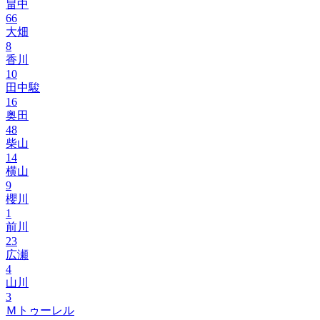
畠中
66
大畑
8
香川
10
田中駿
16
奥田
48
柴山
14
横山
9
櫻川
1
前川
23
広瀬
4
山川
3
Ｍトゥーレル