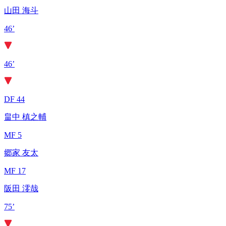
山田 海斗
46’
46’
DF 44
畠中 槙之輔
MF 5
郷家 友太
MF 17
阪田 澪哉
75’