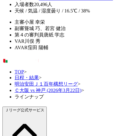
入場者数
20,496人
天候 / 気温 / 湿度
曇り / 16.5℃ / 38%
主審
小屋 幸栄
副審
聳城 巧、若宮 健治
第４の審判員
唐紙 学志
VAR
川俣 秀
AVAR
窪田 陽輔
TOP
>
日程・結果
>
明治安田Ｊ１百年構想リーグ
>
Ｃ大阪 vs 神戸 (2026年3月22日)
>
ラインナップ
Ｊリーグ公式サービス