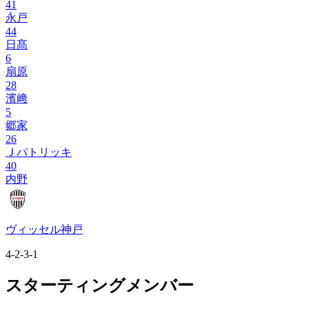
41
永戸
44
日髙
6
扇原
28
濱﨑
5
郷家
26
Ｊパトリッキ
40
内野
ヴィッセル神戸
4-2-3-1
スターティングメンバー