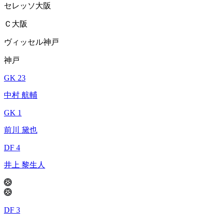
セレッソ大阪
Ｃ大阪
ヴィッセル神戸
神戸
GK 23
中村 航輔
GK 1
前川 黛也
DF 4
井上 黎生人
DF 3