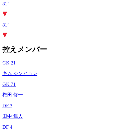
81’
81’
控えメンバー
GK 21
キム ジンヒョン
GK 71
権田 修一
DF 3
田中 隼人
DF 4