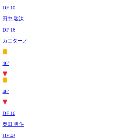
DF 10
田中 駿汰
DF 16
カエターノ
46’
46’
DF 16
奥田 勇斗
DF 43