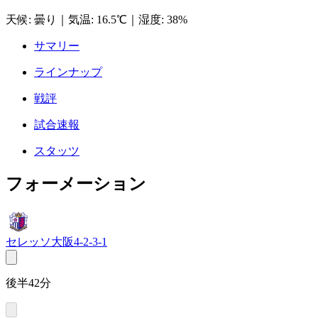
天候
:
曇り
｜
気温
:
16.5℃
｜
湿度
:
38%
サマリー
ラインナップ
戦評
試合速報
スタッツ
フォーメーション
セレッソ大阪
4-2-3-1
後半42分