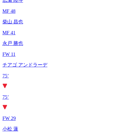
広瀬 陸斗
MF 48
柴山 昌也
MF 41
永戸 勝也
FW 11
チアゴ アンドラーデ
75’
75’
FW 29
小松 蓮