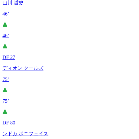
山川 哲史
46’
46’
DF 27
ディオン クールズ
75’
75’
DF 80
ンドカ ボニフェイス