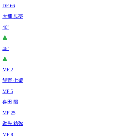
DF 66
大畑 歩夢
46’
46’
MF 2
飯野 七聖
MF 5
喜田 陽
MF 25
鍬先 祐弥
MF 8