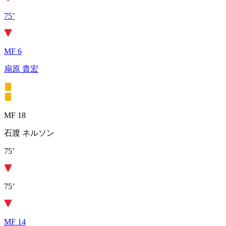
75’
MF 6
扇原 貴宏
MF 18
石渡 ネルソン
75’
75’
MF 14