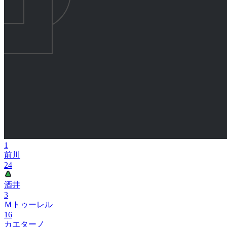
1
前川
24
酒井
3
Ｍトゥーレル
16
カエターノ