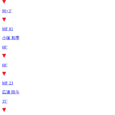
90+3’
MF 81
小塚 和季
68’
68’
MF 23
広瀬 陸斗
35’