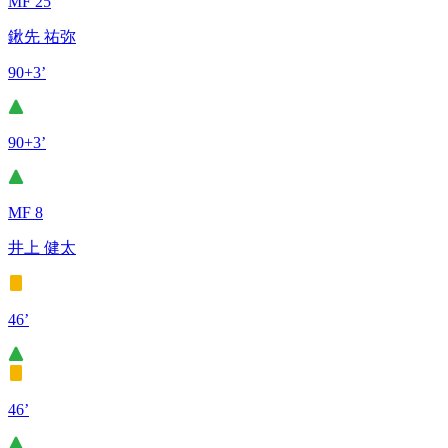
MF 25
鍬先 祐弥
90+3’
90+3’
MF 8
井上 健太
46’
46’