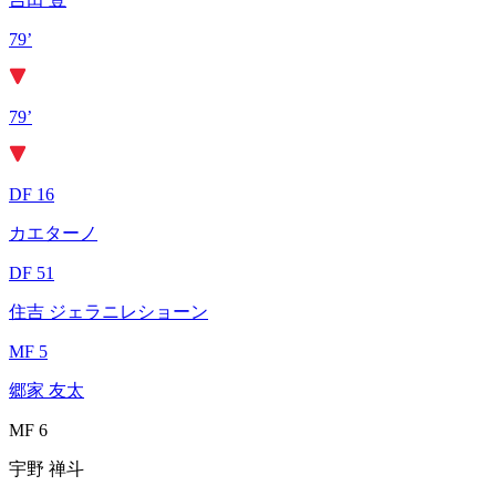
79’
79’
DF 16
カエターノ
DF 51
住吉 ジェラニレショーン
MF 5
郷家 友太
MF 6
宇野 禅斗