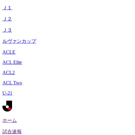
Ｊ１
Ｊ２
Ｊ３
ルヴァンカップ
ACLE
ACL Elite
ACL2
ACL Two
U-21
ホーム
試合速報