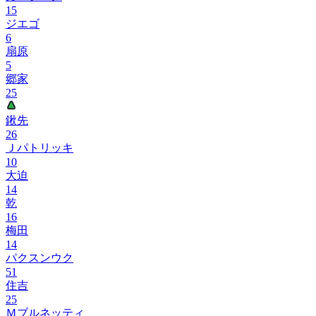
15
ジエゴ
6
扇原
5
郷家
25
鍬先
26
Ｊパトリッキ
10
大迫
14
乾
16
梅田
14
パクスンウク
51
住吉
25
Ｍブルネッティ