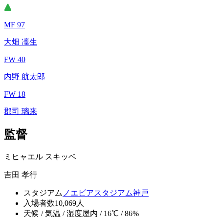
MF 97
大畑 凜生
FW 40
内野 航太郎
FW 18
郡司 璃来
監督
ミヒャエル スキッベ
吉田 孝行
スタジアム
ノエビアスタジアム神戸
入場者数
10,069人
天候 / 気温 / 湿度
屋内 / 16℃ / 86%