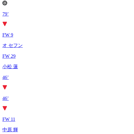
79’
FW 9
オ セフン
FW 29
小松 蓮
46’
46’
FW 11
中原 輝