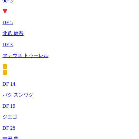
90+3’
DF 5
北爪 健吾
DF 3
マテウス トゥーレル
DF 14
パク スンウク
DF 15
ジエゴ
DF 28
吉田 豊