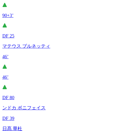
90+3’
DF 25
マテウス ブルネッティ
46’
46’
DF 80
ンドカ ボニフェイス
DF 39
日髙 華杜