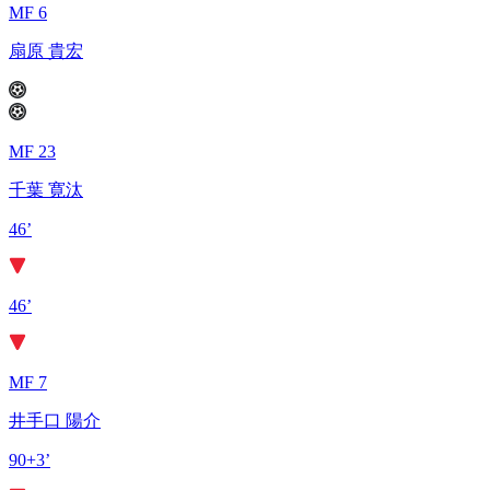
MF 6
扇原 貴宏
MF 23
千葉 寛汰
46’
46’
MF 7
井手口 陽介
90+3’