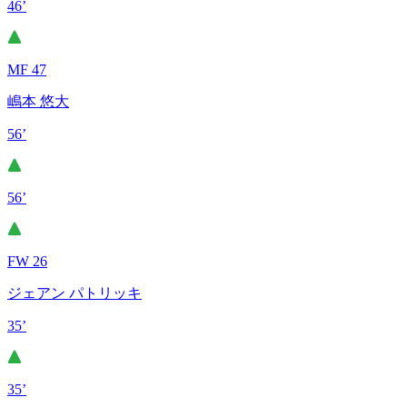
46’
MF 47
嶋本 悠大
56’
56’
FW 26
ジェアン パトリッキ
35’
35’