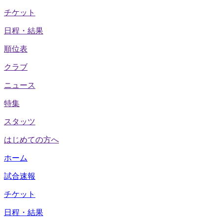
チケット
日程・結果
順位表
クラブ
ニュース
特集
スタッツ
はじめての方へ
ホーム
試合速報
チケット
日程・結果