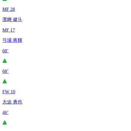
MF 28
濱﨑 健斗
MF 17
弓場 将輝
68’
68’
FW 10
大迫 勇也
46’