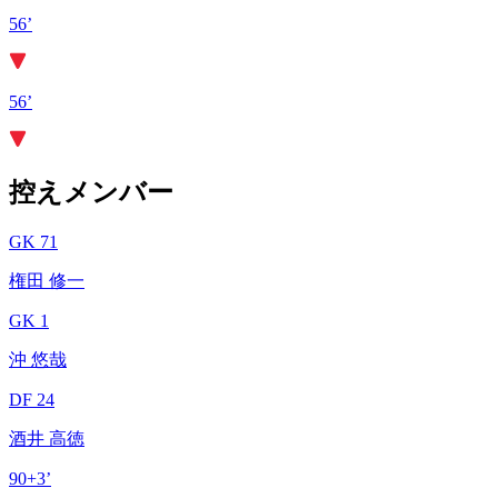
56’
56’
控えメンバー
GK 71
権田 修一
GK 1
沖 悠哉
DF 24
酒井 高徳
90+3’