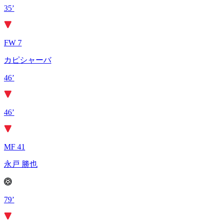
35’
FW 7
カピシャーバ
46’
46’
MF 41
永戸 勝也
79’