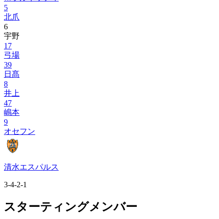
5
北爪
6
宇野
17
弓場
39
日髙
8
井上
47
嶋本
9
オセフン
清水エスパルス
3-4-2-1
スターティングメンバー