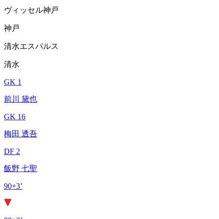
ヴィッセル神戸
神戸
清水エスパルス
清水
GK 1
前川 黛也
GK 16
梅田 透吾
DF 2
飯野 七聖
90+3’