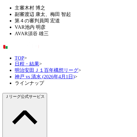
主審
木村 博之
副審
渡辺 康太、梅田 智起
第４の審判員
岡 宏道
VAR
池内 明彦
AVAR
須谷 雄三
TOP
>
日程・結果
>
明治安田Ｊ１百年構想リーグ
>
神戸 vs 清水 (2026年4月1日)
>
ラインナップ
Ｊリーグ公式サービス