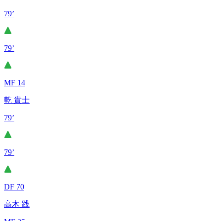
79’
79’
MF 14
乾 貴士
79’
79’
DF 70
高木 践