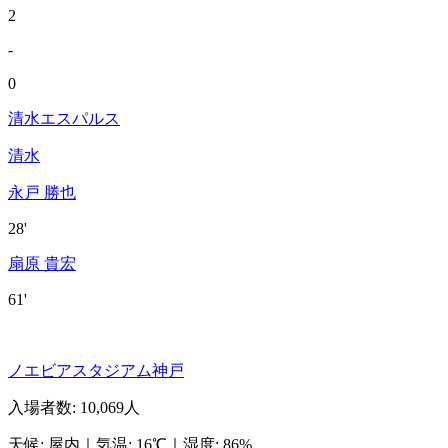
2
-
0
清水エスパルス
清水
永戸 勝也
28'
扇原 貴宏
61'
ノエビアスタジアム神戸
入場者数
:
10,069人
天候
:
屋内
｜
気温
:
16℃
｜
湿度
:
86%