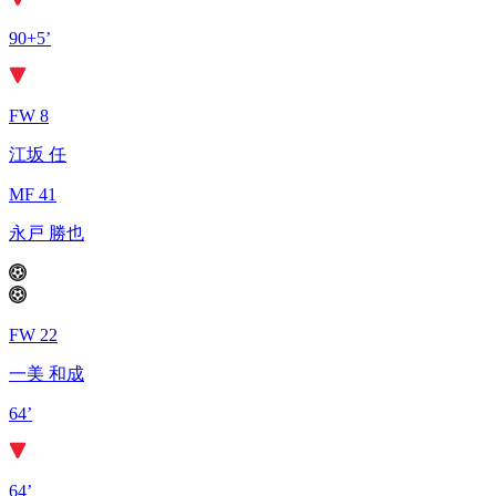
90+5’
FW 8
江坂 任
MF 41
永戸 勝也
FW 22
一美 和成
64’
64’