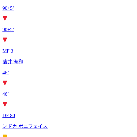
90+5’
90+5’
MF 3
藤井 海和
46’
46’
DF 80
ンドカ ボニフェイス