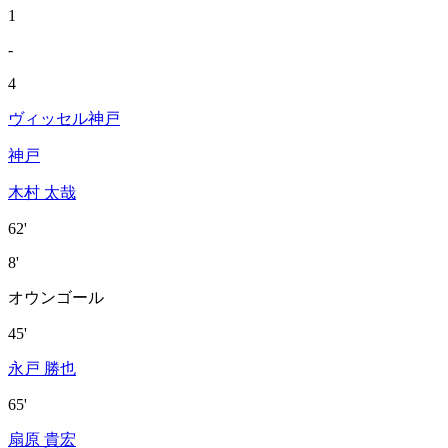
1
-
4
ヴィッセル神戸
神戸
木村 太哉
62'
8'
オウンゴール
45'
永戸 勝也
65'
扇原 貴宏