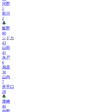
河野
1
前川
2
飯野
80
ンドカ
43
山田
41
永戸
6
扇原
30
山内
7
井手口
28
濱﨑
40
内野