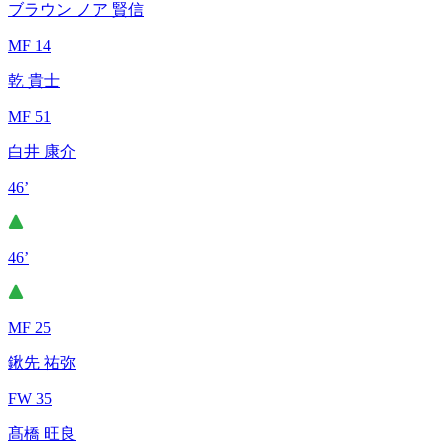
ブラウン ノア 賢信
MF 14
乾 貴士
MF 51
白井 康介
46’
46’
MF 25
鍬先 祐弥
FW 35
髙橋 旺良