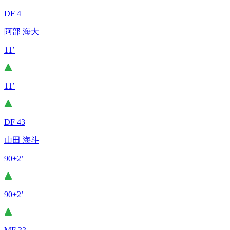
DF 4
阿部 海大
11’
11’
DF 43
山田 海斗
90+2’
90+2’