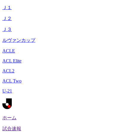
Ｊ１
Ｊ２
Ｊ３
ルヴァンカップ
ACLE
ACL Elite
ACL2
ACL Two
U-21
ホーム
試合速報