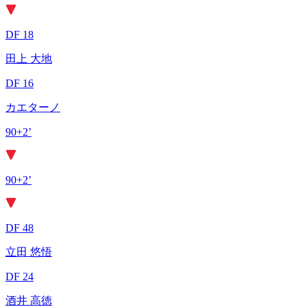
DF 18
田上 大地
DF 16
カエターノ
90+2’
90+2’
DF 48
立田 悠悟
DF 24
酒井 高徳