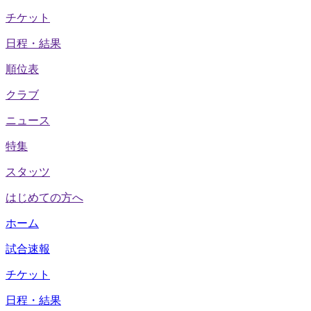
チケット
日程・結果
順位表
クラブ
ニュース
特集
スタッツ
はじめての方へ
ホーム
試合速報
チケット
日程・結果