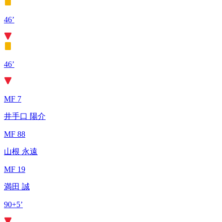
46’
46’
MF 7
井手口 陽介
MF 88
山根 永遠
MF 19
満田 誠
90+5’