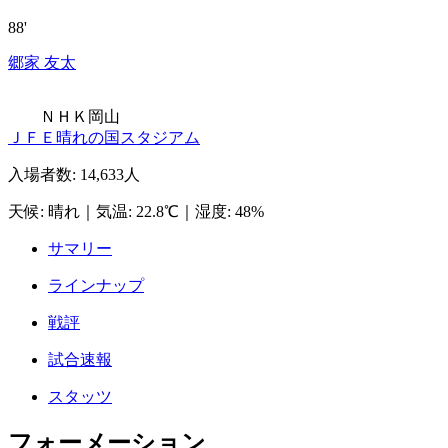
88'
郷家 友太
ＮＨＫ岡山
ＪＦＥ晴れの国スタジアム
入場者数
:
14,633人
天候
:
晴れ
｜
気温
:
22.8℃
｜
湿度
:
48%
サマリー
ラインナップ
戦評
試合速報
スタッツ
フォーメーション