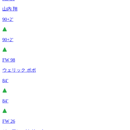
山内 翔
90+2’
90+2’
FW 98
ウェリック ポポ
84’
84’
FW 26