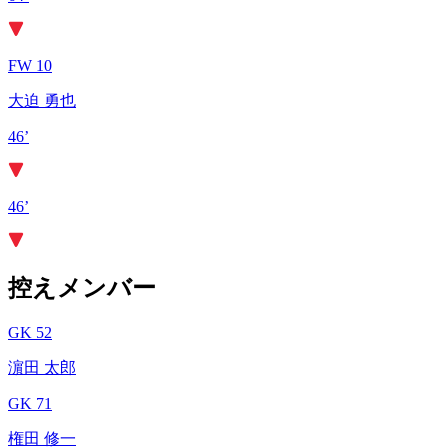
FW 10
大迫 勇也
46’
46’
控えメンバー
GK 52
濵田 太郎
GK 71
権田 修一