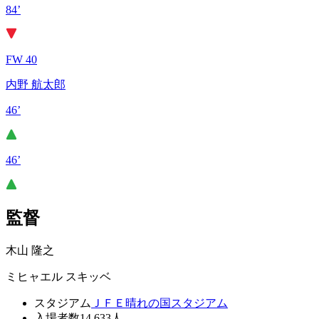
84’
FW 40
内野 航太郎
46’
46’
監督
木山 隆之
ミヒャエル スキッベ
スタジアム
ＪＦＥ晴れの国スタジアム
入場者数
14,633人