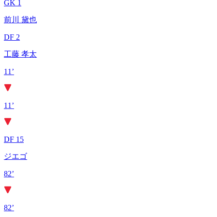
GK 1
前川 黛也
DF 2
工藤 孝太
11’
11’
DF 15
ジエゴ
82’
82’