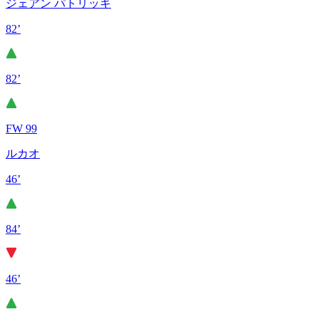
ジェアン パトリッキ
82’
82’
FW 99
ルカオ
46’
84’
46’