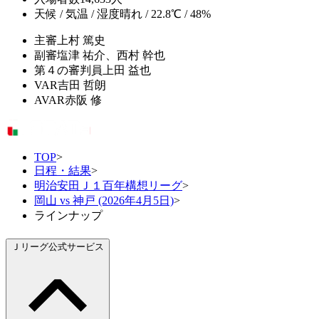
天候 / 気温 / 湿度
晴れ / 22.8℃ / 48%
主審
上村 篤史
副審
塩津 祐介、西村 幹也
第４の審判員
上田 益也
VAR
吉田 哲朗
AVAR
赤阪 修
TOP
>
日程・結果
>
明治安田Ｊ１百年構想リーグ
>
岡山 vs 神戸 (2026年4月5日)
>
ラインナップ
Ｊリーグ公式サービス