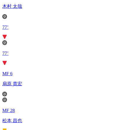
木村 太哉
77’
77’
MF 6
扇原 貴宏
MF 28
松本 昌也