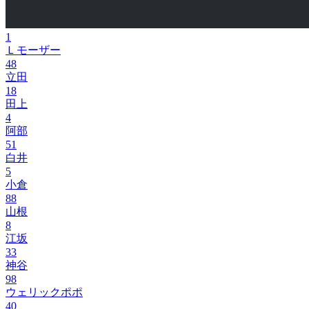
1
Ｌモーザー
48
立田
18
田上
4
阿部
51
白井
5
小倉
88
山根
8
江坂
33
神谷
98
ウェリックポポ
40