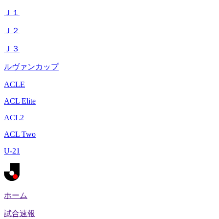
Ｊ１
Ｊ２
Ｊ３
ルヴァンカップ
ACLE
ACL Elite
ACL2
ACL Two
U-21
ホーム
試合速報