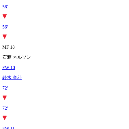
56’
56’
MF 18
石渡 ネルソン
FW 10
鈴木 章斗
72’
72’
FW 11