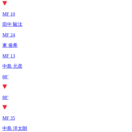
MF 10
田中 駿汰
MF 24
東 俊希
MF 13
中島 元彦
88’
88’
MF 35
中島 洋太朗