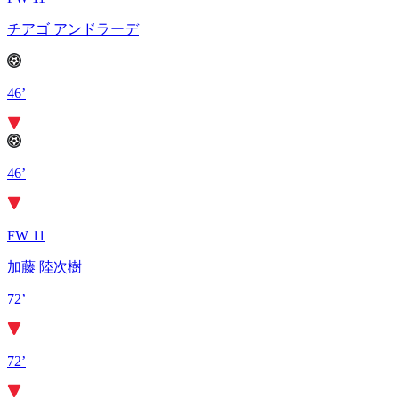
チアゴ アンドラーデ
46’
46’
FW 11
加藤 陸次樹
72’
72’