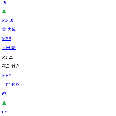
78’
MF 18
菅 大輝
MF 5
喜田 陽
MF 25
茶島 雄介
MF 7
上門 知樹
63’
63’