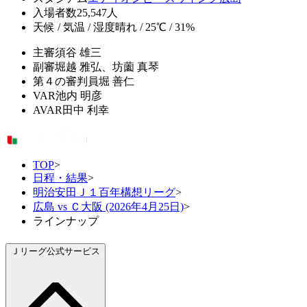
入場者数
25,547人
天候 / 気温 / 湿度
晴れ / 25℃ / 31%
主審
須谷 雄三
副審
堀越 雅弘、坊薗 真琴
第４の審判員
堀 善仁
VAR
池内 明彦
AVAR
田中 利幸
TOP
>
日程・結果
>
明治安田Ｊ１百年構想リーグ
>
広島 vs Ｃ大阪 (2026年4月25日)
>
ラインナップ
Ｊリーグ公式サービス