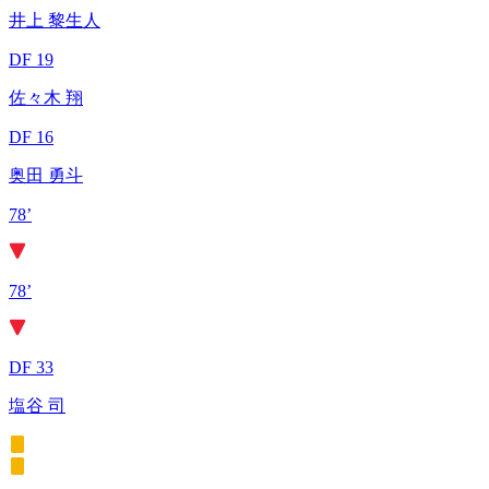
井上 黎生人
DF 19
佐々木 翔
DF 16
奥田 勇斗
78’
78’
DF 33
塩谷 司