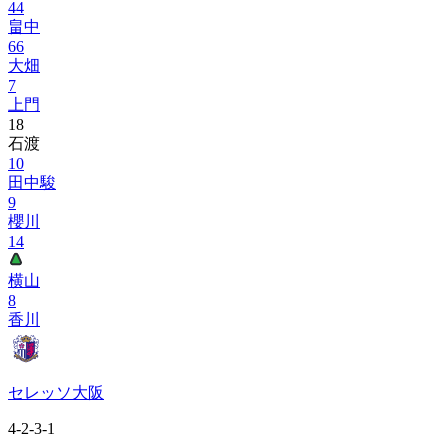
44
畠中
66
大畑
7
上門
18
石渡
10
田中駿
9
櫻川
14
横山
8
香川
セレッソ大阪
4-2-3-1