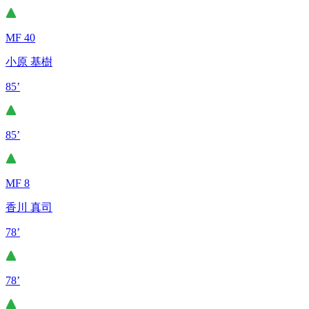
MF 40
小原 基樹
85’
85’
MF 8
香川 真司
78’
78’