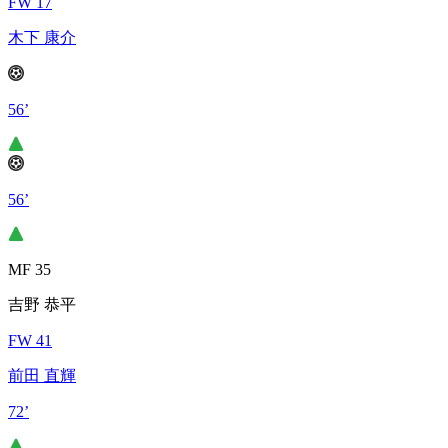
FW 17
木下 康介
56’
56’
MF 35
吉野 恭平
FW 41
前田 直輝
72’