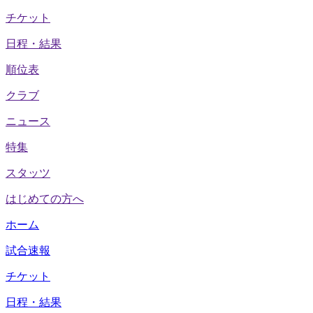
チケット
日程・結果
順位表
クラブ
ニュース
特集
スタッツ
はじめての方へ
ホーム
試合速報
チケット
日程・結果