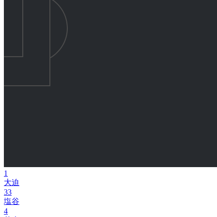
1
大迫
33
塩谷
4