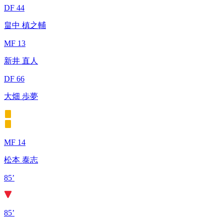
DF 44
畠中 槙之輔
MF 13
新井 直人
DF 66
大畑 歩夢
MF 14
松本 泰志
85’
85’