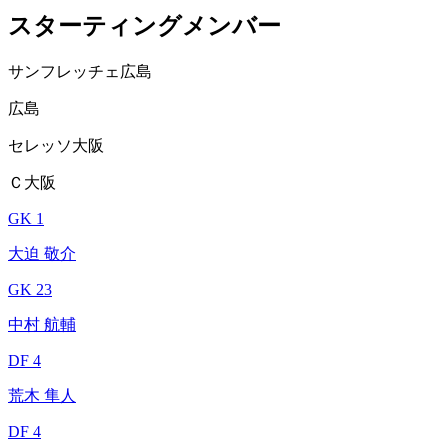
スターティングメンバー
サンフレッチェ広島
広島
セレッソ大阪
Ｃ大阪
GK 1
大迫 敬介
GK 23
中村 航輔
DF 4
荒木 隼人
DF 4