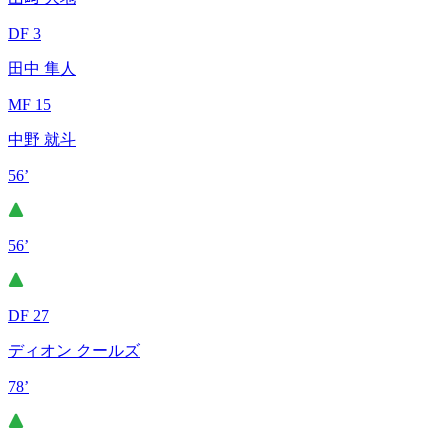
DF 3
田中 隼人
MF 15
中野 就斗
56’
56’
DF 27
ディオン クールズ
78’