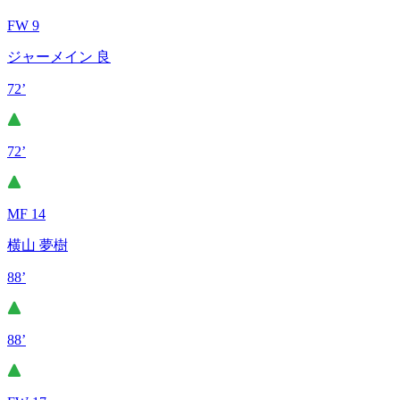
FW 9
ジャーメイン 良
72’
72’
MF 14
横山 夢樹
88’
88’