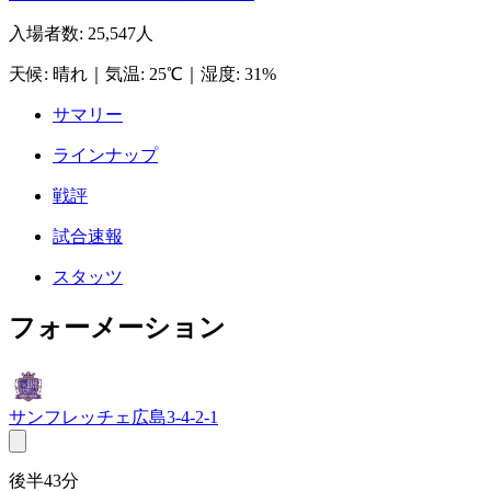
入場者数
:
25,547人
天候
:
晴れ
｜
気温
:
25℃
｜
湿度
:
31%
サマリー
ラインナップ
戦評
試合速報
スタッツ
フォーメーション
サンフレッチェ広島
3-4-2-1
後半43分