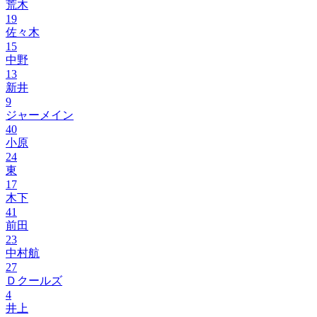
荒木
19
佐々木
15
中野
13
新井
9
ジャーメイン
40
小原
24
東
17
木下
41
前田
23
中村航
27
Ｄクールズ
4
井上