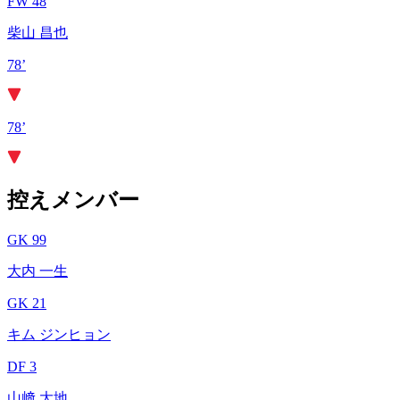
FW 48
柴山 昌也
78’
78’
控えメンバー
GK 99
大内 一生
GK 21
キム ジンヒョン
DF 3
山﨑 大地