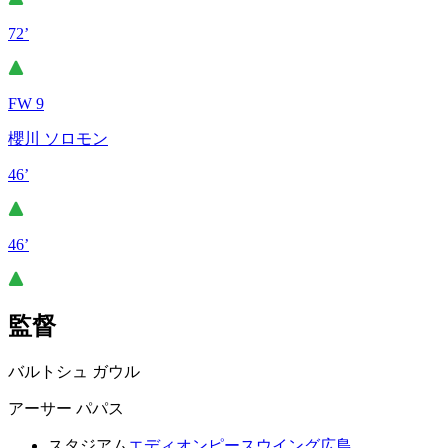
72’
FW 9
櫻川 ソロモン
46’
46’
監督
バルトシュ ガウル
アーサー パパス
スタジアム
エディオンピースウイング広島